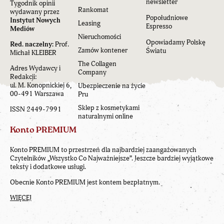
newsletter
Tygodnik opinii
Rankomat
wydawany przez
Popołudniowe
Instytut Nowych
Leasing
Espresso
Mediów
Nieruchomości
Opowiadamy Polskę
Red. naczelny:
Prof.
Zamów kontener
Światu
Michał KLEIBER
The Collagen
Adres Wydawcy i
Company
Redakcji:
ul. M. Konopnickiej 6,
Ubezpieczenie na życie
00-491 Warszawa
Pru
Sklep z kosmetykami
ISSN 2449-7991
naturalnymi online
Konto PREMIUM
Konto PREMIUM to przestrzeń dla najbardziej zaangażowanych
Czytelników „Wszystko Co Najważniejsze”. Jeszcze bardziej wyjątkowe
teksty i dodatkowe usługi.
Obecnie Konto PREMIUM jest kontem bezpłatnym.
WIĘCEJ