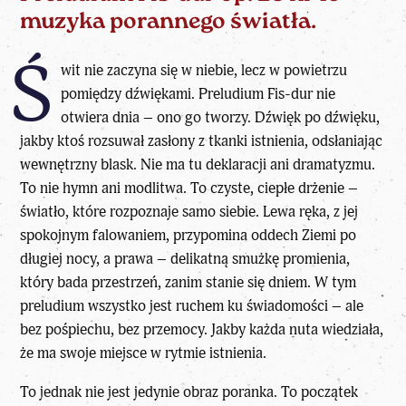
muzyka porannego światła.
Ś
wit nie zaczyna się w niebie, lecz w powietrzu
pomiędzy dźwiękami. Preludium Fis-dur nie
otwiera dnia – ono go tworzy. Dźwięk po dźwięku,
jakby ktoś rozsuwał zasłony z tkanki istnienia, odsłaniając
wewnętrzny blask. Nie ma tu deklaracji ani dramatyzmu.
To nie hymn ani modlitwa. To czyste, ciepłe drżenie –
światło, które rozpoznaje samo siebie. Lewa ręka, z jej
spokojnym falowaniem, przypomina oddech Ziemi po
długiej nocy, a prawa – delikatną smużkę promienia,
który bada przestrzeń, zanim stanie się dniem. W tym
preludium wszystko jest ruchem ku świadomości – ale
bez pośpiechu, bez przemocy. Jakby każda nuta wiedziała,
że ma swoje miejsce w ryt­mie istnienia.
To jednak nie jest jedynie obraz poranka. To początek