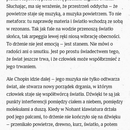
Słuchając, ma się wrażenie, że przestrzeń oddycha – że
powietrze staje się muzyką, a muzyka powietrzem. To nie
metafora: tu naprawdę materia i światło wchodzą ze sobą
w rezonans. Tak jak fale na wodzie przenoszą światło
słońca, tak arpeggia lewej ręki niosą wibrację obecności.
To drżenie nie jest emocją – jest stanem. Nie mówi o
radości ani o smutku. Jest po prostu świadectwem tego,
że świat jeszcze trwa, i że człowiek może współbrzmieć z
jego trwaniem.
Ale Chopin idzie dalej – jego muzyka nie tylko odtwarza
świat, ale stwarza nowy porządek drgania, w którym
człowiek staje się współtwórcą światła. Dźwięki te są jak
punkty interferencji pomiędzy ciałem a niebem, pomiędzy
molekułami a duszą. Kiedy w Nohant klawiatura drżała
pod jego palcami, to drżenie nie kończyło się na dźwięku
– przenikało powietrze, drewno, kurz, światło, a potem