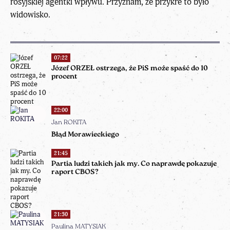
rosyjskiej agentki wpływu. Przyznam, że przykre to było
widowisko.
07:22
Józef ORZEŁ ostrzega, że PiS może spaść do 10
procent
22:00
Jan ROKITA
Błąd Morawieckiego
21:45
Partia ludzi takich jak my. Co naprawdę pokazuje
raport CBOS?
21:30
Paulina MATYSIAK