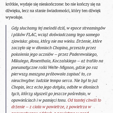
krótkie, wydaje się nieskończone: bo nie kończy się na
dźwięku, lecz na stanie świadomości, który ten dźwięk
wywołuje.
Gdy słuchamy tej melodii dziś, w epoce streamingów
i plików FLAC, wciąż doświadczamy tego samego
zjawiska: głosu, który nie ma wieku. Drżenie, które
zaczęło się w dłoniach Chopina, przeszło przez
pokolenia jego uczniów – przez Paderewskiego,
Mikulego, Rosenthala, Koczalskiego – aż trafiło na
pneumatyczne rolki Welte-Mignon, gdzie po raz
pierwszy maszyna próbowała zapisać to, co
nieuchwytne: ludzkie tempo serca. Nie był to już
Chopin, lecz echo jego dotyku, odbite w dłoniach
tych, którzy słyszeli go jeszcze pośrednio, w
opowieściach i w pamięci tonu.
Od tamtej chwili to
drżenie – z ciała w powietrze, z powietrza w