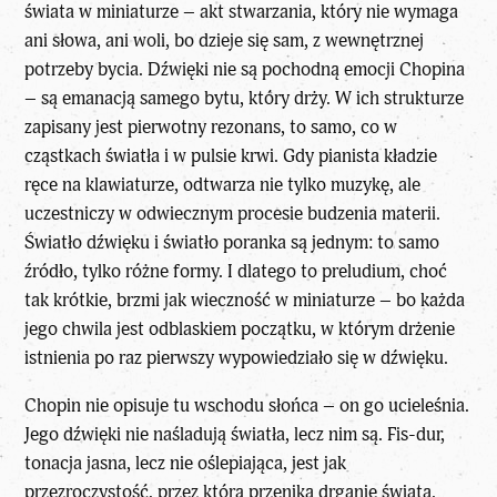
świata w miniaturze – akt stwarzania, który nie wymaga
ani słowa, ani woli, bo dzieje się sam, z wewnętrznej
potrzeby bycia. Dźwięki nie są pochodną emocji Chopina
– są emanacją samego bytu, który drży. W ich strukturze
zapisany jest pierwotny rezonans, to samo, co w
cząstkach światła i w pulsie krwi. Gdy pianista kładzie
ręce na klawiaturze, odtwarza nie tylko muzykę, ale
uczestniczy w odwiecznym procesie budzenia materii.
Światło dźwięku i światło poranka są jednym: to samo
źródło, tylko różne formy. I dlatego to preludium, choć
tak krótkie, brzmi jak wieczność w miniaturze – bo każda
jego chwila jest odblaskiem początku, w którym drżenie
istnienia po raz pierwszy wypowiedziało się w dźwięku.
Chopin nie opisuje tu wschodu słońca – on go ucieleśnia.
Jego dźwięki nie naśladują światła, lecz nim są. Fis-dur,
tonacja jasna, lecz nie oślepiająca, jest jak
przezroczystość, przez którą przenika drganie świata.