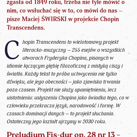
zgasła od 1849 roku, trzeba nie tyle mówić o
nim, co wsłuchać się w to, co mówi do nas –
pisze Maciej ŚWIRSKI w projekcie Chopin
Transcendens.
C
hopin Transcendens to wielotomowy projekt
literacko-muzyczny – 255 esejów o wszystkich
utworach Fryderyka Chopina, pisanych w
idiomie łączącym głębię filozoficzną z mistyką ciszy i
światła. Każdy tekst to próba uchwycenia nie tylko
dźwięku, ale jego obecności – jako zjawiska trwania
poza czasem. Projekt nie służy upamiętnieniu, lecz
uistotnieniu: usłyszeniu Chopina jako świadka tego, co w
człowieku przekracza język, narodowość i formę. W
czasach dominacji danych – to projekt słuchania.
Ostateczny jego kształt ujrzymy w 2030 roku.
Preludium Fis-dur op. 28 nr 13 –