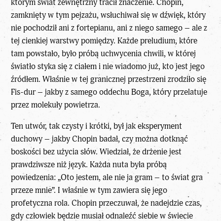
którym świat zewnętrzny tracił znaczenie. Chopin,
zamknięty w tym pejzażu, wsłuchiwał się w dźwięk, który
nie pochodził ani z fortepianu, ani z niego samego – ale z
tej cienkiej warstwy pomiędzy. Każde preludium, które
tam powstało, było próbą uchwycenia chwili, w której
światło styka się z ciałem i nie wiadomo już, kto jest jego
źródłem. Właśnie w tej granicznej przestrzeni zrodziło się
Fis-dur – jakby z samego oddechu Boga, który przelatuje
przez molekuły powietrza.
Ten utwór, tak czysty i krótki, był jak eksperyment
duchowy – jakby Chopin badał, czy można dotknąć
boskości bez użycia słów. Wiedział, że drżenie jest
prawdziwsze niż język. Każda nuta była próbą
powiedzenia: „Oto jestem, ale nie ja gram – to świat gra
przeze mnie”. I właśnie w tym zawiera się jego
profetyczna rola. Chopin przeczuwał, że nadejdzie czas,
gdy człowiek będzie musiał odnaleźć siebie w świecie