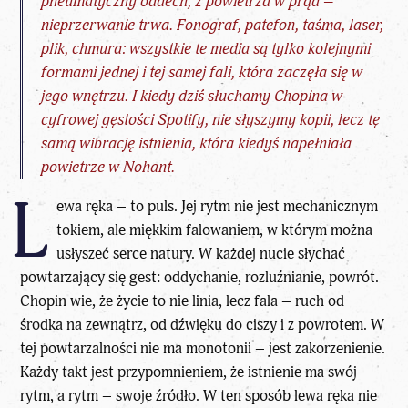
pneumatyczny oddech, z powietrza w prąd –
nieprzerwanie trwa. Fonograf, patefon, taśma, laser,
plik, chmura: wszystkie te media są tylko kolejnymi
formami jednej i tej samej fali, która zaczęła się w
jego wnętrzu. I kiedy dziś słuchamy Chopina w
cyfrowej gęstości Spotify, nie słyszymy kopii, lecz tę
samą wibrację istnienia, która kiedyś napełniała
powietrze w Nohant.
L
ewa ręka – to puls. Jej rytm nie jest mechanicznym
tokiem, ale miękkim falowaniem, w którym można
usłyszeć serce natury. W każdej nucie słychać
powtarzający się gest: oddychanie, rozluźnianie, powrót.
Chopin wie, że życie to nie linia, lecz fala – ruch od
środka na zewnątrz, od dźwięku do ciszy i z powrotem. W
tej powtarzalności nie ma monotonii – jest zakorzenienie.
Każdy takt jest przypomnieniem, że istnienie ma swój
rytm, a rytm – swoje źródło. W ten sposób lewa ręka nie