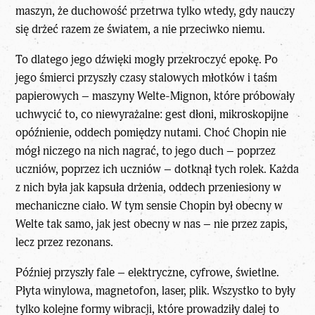
maszyn, że duchowość przetrwa tylko wtedy, gdy nauczy
się drżeć razem ze światem, a nie przeciwko niemu.
To dlatego jego dźwięki mogły przekroczyć epokę. Po
jego śmierci przyszły czasy stalowych młotków i taśm
papierowych – maszyny Welte-Mignon, które próbowały
uchwycić to, co niewyrażalne: gest dłoni, mikroskopijne
opóźnienie, oddech pomiędzy nutami. Choć Chopin nie
mógł niczego na nich nagrać, to jego duch – poprzez
uczniów, poprzez ich uczniów – dotknął tych rolek. Każda
z nich była jak kapsuła drżenia, oddech przeniesiony w
mechaniczne ciało. W tym sensie Chopin był obecny w
Welte tak samo, jak jest obecny w nas – nie przez zapis,
lecz przez rezonans.
Później przyszły fale – elektryczne, cyfrowe, świetlne.
Płyta winylowa, magnetofon, laser, plik. Wszystko to były
tylko kolejne formy wibracji, które prowadziły dalej to