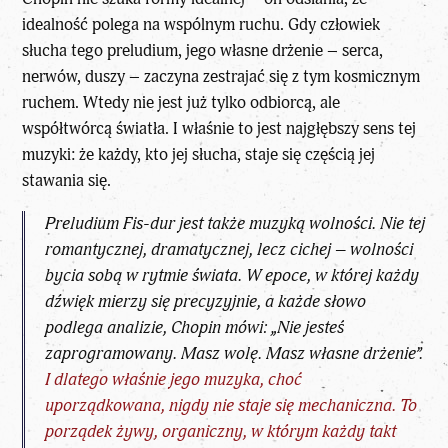
idealność polega na wspólnym ruchu. Gdy człowiek
słucha tego preludium, jego własne drżenie – serca,
nerwów, duszy – zaczyna zestrajać się z tym kosmicznym
ruchem. Wtedy nie jest już tylko odbiorcą, ale
współtwórcą światła. I właśnie to jest najgłębszy sens tej
muzyki: że każdy, kto jej słucha, staje się częścią jej
stawania się.
Preludium Fis-dur jest także muzyką wolności. Nie tej
romantycznej, dramatycznej, lecz cichej – wolności
bycia sobą w ryt­mie świata. W epoce, w której każdy
dźwięk mierzy się precyzyjnie, a każde słowo
podlega analizie, Chopin mówi: „Nie jesteś
zaprogramowany. Masz wolę. Masz własne drżenie”.
I dlatego właśnie jego muzyka, choć
uporządkowana, nigdy nie staje się mechaniczna. To
porządek żywy, organiczny, w którym każdy takt