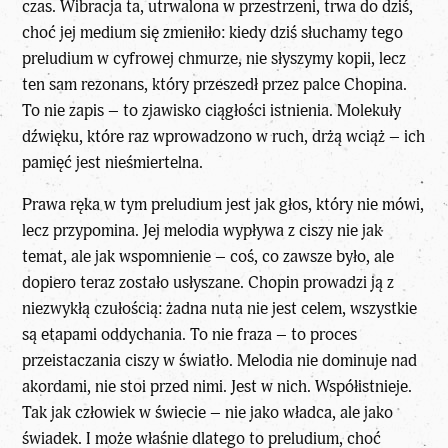
czas. Wibracja ta, utrwalona w przestrzeni, trwa do dziś,
choć jej medium się zmieniło: kiedy dziś słuchamy tego
preludium w cyfrowej chmurze, nie słyszymy kopii, lecz
ten sam rezonans, który przeszedł przez palce Chopina.
To nie zapis – to zjawisko ciągłości istnienia. Molekuły
dźwięku, które raz wprowadzono w ruch, drżą wciąż – ich
pamięć jest nieśmiertelna.
Prawa ręka w tym preludium jest jak głos, który nie mówi,
lecz przypomina. Jej melodia wypływa z ciszy nie jak
temat, ale jak wspomnienie – coś, co zawsze było, ale
dopiero teraz zostało usłyszane. Chopin prowadzi ją z
niezwykłą czułością: żadna nuta nie jest celem, wszystkie
są etapami oddychania. To nie fraza – to proces
przeistaczania ciszy w światło. Melodia nie dominuje nad
akordami, nie stoi przed nimi. Jest w nich. Współistnieje.
Tak jak człowiek w świecie – nie jako władca, ale jako
świadek. I może właśnie dlatego to preludium, choć