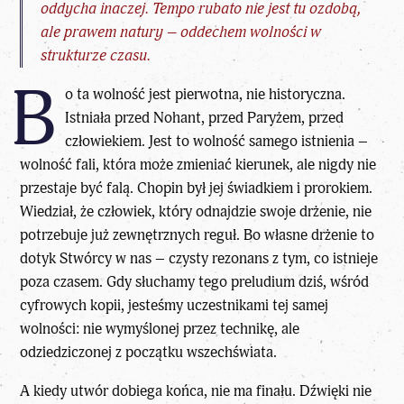
oddycha inaczej. Tempo rubato nie jest tu ozdobą,
ale prawem natury – oddechem wolności w
strukturze czasu.
B
o ta wolność jest pierwotna, nie historyczna.
Istniała przed Nohant, przed Paryżem, przed
człowiekiem. Jest to wolność samego istnienia –
wolność fali, która może zmieniać kierunek, ale nigdy nie
przestaje być falą. Chopin był jej świadkiem i prorokiem.
Wiedział, że człowiek, który odnajdzie swoje drżenie, nie
potrzebuje już zewnętrznych reguł. Bo własne drżenie to
dotyk Stwórcy w nas – czysty rezonans z tym, co istnieje
poza czasem. Gdy słuchamy tego preludium dziś, wśród
cyfrowych kopii, jesteśmy uczestnikami tej samej
wolności: nie wymyślonej przez technikę, ale
odziedziczonej z początku wszechświata.
A kiedy utwór dobiega końca, nie ma finału. Dźwięki nie