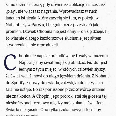
samo drżenie. Teraz, gdy otwierasz aplikację i naciskasz
„play”, nie włączasz nagrania. Wprowadzasz w ruch
łańcuch istnienia, który zaczęłą się tam, w pokoju w
Nohant czy w Paryżu, i biegnie przez przestrzeń jak
promień. Dźwięk Chopina nie jest dany – on się dzieje. I
to właśnie dlatego każdorazowe słuchanie jest aktem
stworzenia, a nie reprodukcji.
C
hopin nie napisał preludiów, by trwały w muzeum.
Napisał je, by świat mógł się obudzić. Fis-dur jest
jednym z tych miejsc, w których człowiek słyszy,
że świat wciąż mówi do niego językiem drżenia. Z Nohant
do Spotify, z duszy do światła, z dźwięku do ciszy – ta
fala nie ustaje. Bo raz poruszone przez Stwórcę drżenie
nie zna końca. A Chopin, jego prorok, stał się głosem tej
nieskończonej rozmowy między molekułami i światłem.
Światło nie gaśnie. Ono tylko szuka nowych form, by