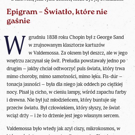
Epigram – Światło, które nie
gaśnie
W
grudniu 1838 roku Chopin był z George Sand
w zrujnowanym klasztorze kartuzów
w Valdemossa. Za oknem był deszcz, ale w jego
wnętrzu zaczynał się świt. Preludia powstawały jedno po
drugim – jakby chciał odtworzyć puls świata, który trwa
mimo choroby, mimo samotności, mimo lęku. Fis-dur –
tonacja jasności – była dla niego jak oddech po ciężkiej
nocy. Pisał ją cicho, w cieniu lampy, wśród zapachu farby
i drewna. Nie był już młodzieńcem, który buntuje się
przeciw światu. Był człowiekiem, który słyszy, że świat
wciąż drży – i że to drżenie jest jego własnym sercem.
Valdemossa było wtedy jak azyl ciszy, mikrokosmos, w