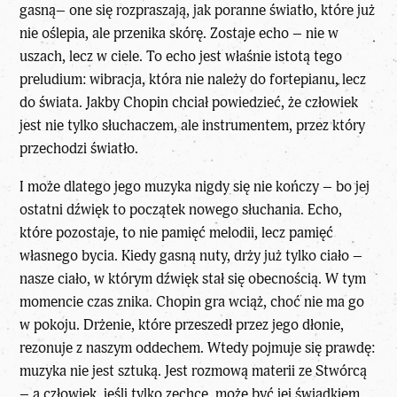
gasną– one się rozpraszają, jak poranne światło, które już
nie oślepia, ale przenika skórę. Zostaje echo – nie w
uszach, lecz w ciele. To echo jest właśnie istotą tego
preludium: wibracja, która nie należy do fortepianu, lecz
do świata. Jakby Chopin chciał powiedzieć, że człowiek
jest nie tylko słuchaczem, ale instrumentem, przez który
przechodzi światło.
I może dlatego jego muzyka nigdy się nie kończy – bo jej
ostatni dźwięk to początek nowego słuchania. Echo,
które pozostaje, to nie pamięć melodii, lecz pamięć
własnego bycia. Kiedy gasną nuty, drży już tylko ciało –
nasze ciało, w którym dźwięk stał się obecnością. W tym
momencie czas znika. Chopin gra wciąż, choć nie ma go
w pokoju. Drżenie, które przeszedł przez jego dłonie,
rezonuje z naszym oddechem. Wtedy pojmuje się prawdę:
muzyka nie jest sztuką. Jest rozmową materii ze Stwórcą
– a człowiek, jeśli tylko zechce, może być jej świadkiem.