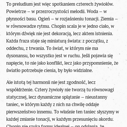
To preludium jest więc spotkaniem czterech żywiołów.
Powietrze – w przezroczystości melodii. Woda – w
płynności basu. Ogień – w rozjaśnieniu tonacji. Ziemia –
w równowadze rytmu. Chopin scala je w jedno ciało, w
którym dźwięk nie jest dekoracją, lecz aktem istnienia.
Każda fraza staje się miniaturą świata: z początku, z
oddechu, z trwania. To świat, w którym nie ma
dysonansu, bo wszystko jest w ruchu. Jeśli pojawia się
napięcie, to nie jako konflikt, lecz jako przypomnienie, że
światło potrzebuje cienia, by było widzialne.
Ale istotą tej harmonii nie jest zgodność, lecz
współdrżenie. Cztery żywioły nie tworzą tu równowagi
statycznej, lecz dynamiczne splątanie – nieustanny
taniec, w którym każdy z nich na chwilę oddaje
pierwszeństwo innemu. To właśnie ten taniec słyszymy w
każdej zmianie tonacji, w każdym przesunięciu akordu.
Chopin nie szuka formy idealnej – on odsłania, że