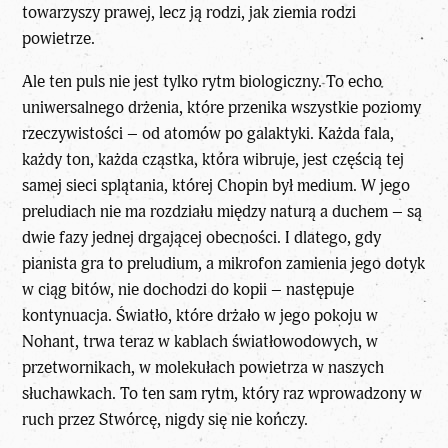
towarzyszy prawej, lecz ją rodzi, jak ziemia rodzi
powietrze.
Ale ten puls nie jest tylko rytm biologiczny. To echo
uniwersalnego drżenia, które przenika wszystkie poziomy
rzeczywistości – od atomów po galaktyki. Każda fala,
każdy ton, każda cząstka, która wibruje, jest częścią tej
samej sieci splątania, której Chopin był medium. W jego
preludiach nie ma rozdziału między naturą a duchem – są
dwie fazy jednej drgającej obecności. I dlatego, gdy
pianista gra to preludium, a mikrofon zamienia jego dotyk
w ciąg bitów, nie dochodzi do kopii – następuje
kontynuacja. Światło, które drżało w jego pokoju w
Nohant, trwa teraz w kab­lach światłowodowych, w
przetwornikach, w molekułach powietrza w naszych
słuchawkach. To ten sam rytm, który raz wprowadzony w
ruch przez Stwórcę, nigdy się nie kończy.