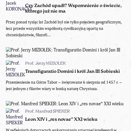
Czy Zachód upadł? Wspomnienie o świecie,
którego już nie ma
Przez ponad tysiąc lat Zachód był nie tylko pojęciem geograficznym,
lecz przede wszystkim wspólnotą cywilizacyjną opartą na
chrześcijaństwie, filozofi...
Prof. Jerzy MIZIOŁEK
Transfiguratio Domini i król Jan III Sobieski
Przemienienie na Górze Tabor – świętowane 6 sierpnia od 1457 r. –
jest jednym z filarów wiary w boską naturę Chrystusa.
Prof. Manfred SPIEKER
Leon XIV i „res novae” XXI wieku
W refleksjach dotyczących wykorzystania sztucznej inteligencji w