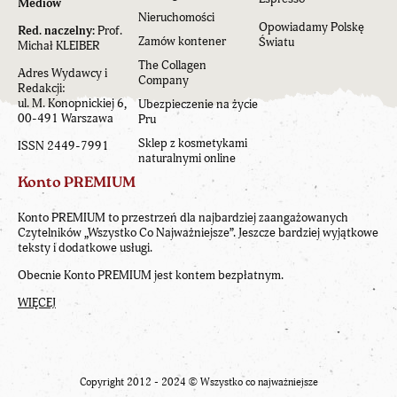
Mediów
Nieruchomości
Opowiadamy Polskę
Red. naczelny:
Prof.
Zamów kontener
Światu
Michał KLEIBER
The Collagen
Adres Wydawcy i
Company
Redakcji:
ul. M. Konopnickiej 6,
Ubezpieczenie na życie
00-491 Warszawa
Pru
Sklep z kosmetykami
ISSN 2449-7991
naturalnymi online
Konto PREMIUM
Konto PREMIUM to przestrzeń dla najbardziej zaangażowanych
Czytelników „Wszystko Co Najważniejsze”. Jeszcze bardziej wyjątkowe
teksty i dodatkowe usługi.
Obecnie Konto PREMIUM jest kontem bezpłatnym.
WIĘCEJ
Copyright 2012 - 2024 ©
Wszystko co najważniejsze