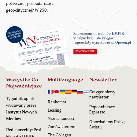
politycznej, gospodarczej i
geopolitycznej? W 250.
Wszystko Co
Multilanguage
Newsletter
Najważniejsze
Cotygodniowy
newsletter
Tygodnik opinii
Rankomat
wydawany przez
Popołudniowe
Leasing
Instytut Nowych
Espresso
Nieruchomości
Mediów
Opowiadamy Polskę
Zamów kontener
Światu
Red. naczelny:
Prof.
The Collagen
Michał KLEIBER