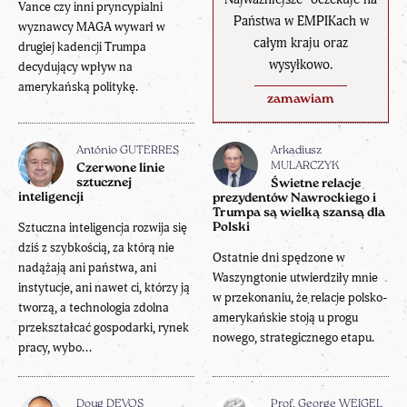
Vance czy inni pryncypialni
Państwa w EMPIKach w
wyznawcy MAGA wywarł w
całym kraju oraz
drugiej kadencji Trumpa
wysyłkowo.
decydujący wpływ na
amerykańską politykę.
zamawiam
António GUTERRES
Arkadiusz
MULARCZYK
Czerwone linie
sztucznej
Świetne relacje
inteligencji
prezydentów Nawrockiego i
Trumpa są wielką szansą dla
Sztuczna inteligencja rozwija się
Polski
dziś z szybkością, za którą nie
Ostatnie dni spędzone w
nadążają ani państwa, ani
Waszyngtonie utwierdziły mnie
instytucje, ani nawet ci, którzy ją
w przekonaniu, że relacje polsko-
tworzą, a technologia zdolna
amerykańskie stoją u progu
przekształcać gospodarki, rynek
nowego, strategicznego etapu.
pracy, wybo...
Doug DEVOS
Prof. George WEIGEL