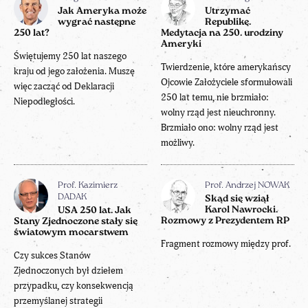
Jak Ameryka może
Utrzymać
wygrać następne
Republikę.
250 lat?
Medytacja na 250. urodziny
Ameryki
Świętujemy 250 lat naszego
Twierdzenie, które amerykańscy
kraju od jego założenia. Muszę
Ojcowie Założyciele sformułowali
więc zacząć od Deklaracji
250 lat temu, nie brzmiało:
Niepodległości.
wolny rząd jest nieuchronny.
Brzmiało ono: wolny rząd jest
możliwy.
Prof. Kazimierz
Prof. Andrzej NOWAK
DADAK
Skąd się wziął
Karol Nawrocki.
USA 250 lat. Jak
Rozmowy z Prezydentem RP
Stany Zjednoczone stały się
światowym mocarstwem
Fragment rozmowy między prof.
Czy sukces Stanów
Zjednoczonych był dziełem
przypadku, czy konsekwencją
przemyślanej strategii