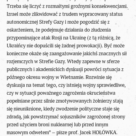
Trzeba się liczyć z rozmaitymi groźnymi konsekwencjami.
Izrael może zlikwidować z trudem wypracowany status
autonomicznej Strefy Gazy i może pogodzić się z
oskarżeniem, że podejmuje działania do złudzenia
przypominające atak Rosji na Ukrainę (z tą różnicą, że
Ukraińcy nie dopuścili się żadnej prowokacji). Być może
konieczne okaże się zaangażowanie jakichś znacznych sił
rozjemczych w Strefie Gazy. Wtedy zapewne w sferze
publicznych i akademickich dyskusji powróci sytuacja z
późnego okresu wojny w Wietnamie. Rozwinie się
dyskusja na temat tego, czy istnieją wojny sprawiedliwe,
czy w sytuacji poważnego zagrożenia okrucieństwa
popełniane przez silnie zmotywowanych żołnierzy stają
się nieuniknione, kiedy zwodzenie polityczne staje się
zdradą, jak powstrzymać sojuszników zagrożonej strony
przed użyciem broni nuklearnej lub przed innym
masowym odwetem” – pisze
prof. Jacek HOŁÓWKA
.