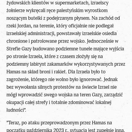
żydowskich klientów w supermarketach, izraelscy
żołnierze wykręcali ręce palestyńskim wyrostkom
noszącym butelki z podejrzanym płynem. Na zachód od
rzeki Jordan, na terenie, który oficjalnie nie podlegał
izraelskiej administracji, powstawały izraelskie osiedla
chronione i patrolowane przez wojsko. Jednocześnie w
Strefie Gazy budowano podziemne tunele mające wyjścia
po stronie Izraela, które z czasem złożyły się na
podziemny labirynt zakamarków wykorzystywanych przez
Hamas na skład broni i rakiet. Dla Izraela było to
zagrożenie, którego nie wolno było ignorować. Jednak
bez wywołania silnych protestów na świecie Izrael nie
mógł wprowadzić swego wojska na teren Gazy, zarządzić
okupacji całej strefy i totalnie zdominować lokalnej
ludności”.
”Teraz, po ataku przeprowadzonym przez Hamas na
początku października 2023 r., sytuacja jest zupełnie inna.