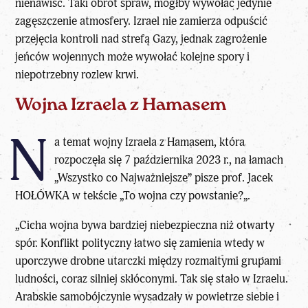
nienawiść. Taki obrót spraw, mógłby wywołać jedynie
zagęszczenie atmosfery. Izrael nie zamierza odpuścić
przejęcia kontroli nad strefą Gazy, jednak zagrożenie
jeńców wojennych może wywołać kolejne spory i
niepotrzebny rozlew krwi.
Wojna Izraela z Hamasem
N
a temat wojny Izraela z Hamasem, która
rozpoczęła się 7 października 2023 r., na łamach
„
Wszystko co Najważniejsze
” pisze
prof. Jacek
HOŁÓWKA
w tekście „
To wojna czy powstanie?
„.
„Cicha wojna bywa bardziej niebezpieczna niż otwarty
spór. Konflikt polityczny łatwo się zamienia wtedy w
uporczywe drobne utarczki między rozmaitymi grupami
ludności, coraz silniej skłóconymi. Tak się stało w Izraelu.
Arabskie samobójczynie wysadzały w powietrze siebie i