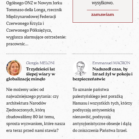
wysyłkowo.
Ogólnego ONZ w Nowym Jorku
Tommaso della Longa, rzecznik
zamawiam
Międzynarodowej Federacji
Czerwonego Krzyża i
Czerwonego Półksiężyca,
wygłasza alarmujące ostrzeżenie:
pracownic...
Giorgia MELONI
Emmanuel MACRON
Trzydzieści lat
Nadszedł czas, by
ślepej wiary w
Izrael żył w pokoju i
globalizację minęło
bezpieczeństwie
Nie możemy uciec od
To uznanie państwa
najważniejszego pytania: czy
palestyńskiego jest porażką
architektura Narodów
Hamasu i wszystkich tych, którzy
Zjednoczonych, którą
podsycają antysemicką
zbudowaliśmy 80 lat temu,
nienawiść, podsycają
sprosta wyzwaniom, które nasza
antysyjonistyczne obsesje i dążą
era teraz przed nami stawia?
do zniszczenia Państwa Izrael.