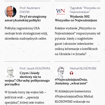
Prof. Kazimierz
Tygodnik "Wszystko co
DADAK
Najważniejsze"
Dryf strategiczny
Wydanie 502
amerykańskiej polityki
Wszystko co Najważniejsze
Politykę zagraniczną USA
Kolejne wydanie „Wszystko co
cechuje brak strategicznej wizji,
Najważniejsze” rozpoczynamy od
określenia nadrzędnych celów.
pytania: kiedy z nagłówków
gazet i ekranów telewizorów
znikną informacje o konfliktach
na Ukrainie i w Izraelu?
Prof. Jacek HOŁÓWKA
Michał KŁOSOWSKI
Czym i kiedy
skończy się ta
#NajważniejszeDnia.
wojna? Okruchy politycznego
Jesteśmy „wkurzeni”
porządku
W dzisiejszym komentarzu
W Izraelu toczy się wojna lub –
#NajważniejszeDnia Michał
jeśli ktoś woli – „operacja
KŁOSOWSKI wskazuje na
specjalna”, której cele trudno