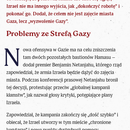
Izrael nie ma innego wyjścia, jak „dokończyć robotę” i
pokonać go. Dodał, że celem nie jest zajęcie miasta
Gaza, lecz „wyzwolenie Gazy”.
Problemy ze Strefą Gazy
N
owa ofensywa w Gazie ma na celu zniszczenia
tam dwóch pozostałych bastionów Hamasu –
dodał premier Benjamin Netanjahu, którego rząd
zapowiedział, że armia Izraela będzie dążyć do zajęcia
miasta. Podczas konferencji prasowej Netanjahu bronił
tej decyzji, protestując przeciw „globalnej kampanii
kłamstw”, jak nazwał głosy krytyki, potępiające plany
Izraela.
Zapowiedział, że kampania zakończy się „dość szybko” i
obiecał, że Izrael utworzy w tym mieście „chronione
korytarze” i nowe punkty dystrybucji pomocy