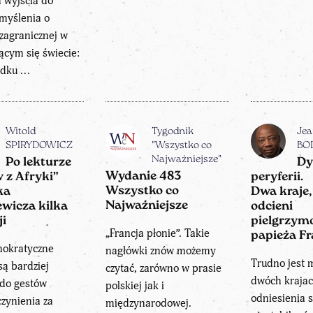
 wyjścia do
myślenia o
 zagranicznej w
ącym się świecie:
dku ...
Witold
Tygodnik
Jea
SPIRYDOWICZ
"Wszystko co
BO
Najważniejsze"
Po lekturze
Dy
Wydanie 483
w z Afryki”
peryferii.
Wszystko co
ka
Dwa kraje,
Najważniejsze
ewicza kilka
odcieni
ji
pielgrzym
„Francja płonie”. Takie
papieża F
mokratyczne
nagłówki znów możemy
Trudno jest 
ą bardziej
czytać, zarówno w prasie
dwóch krajac
 do gestów
polskiej jak i
odniesienia s
zynienia za
międzynarodowej.