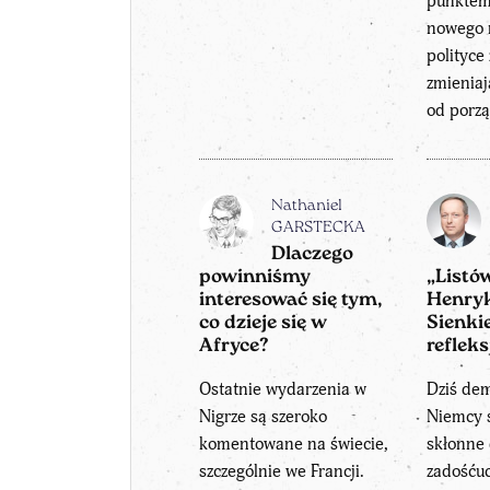
punktem
nowego 
polityce
zmieniaj
od porzą
Nathaniel
GARSTECKA
Dlaczego
powinniśmy
„Listó
interesować się tym,
Henry
co dzieje się w
Sienki
Afryce?
refleks
Ostatnie wydarzenia w
Dziś de
Nigrze są szeroko
Niemcy s
komentowane na świecie,
skłonne
szczególnie we Francji.
zadośćuc