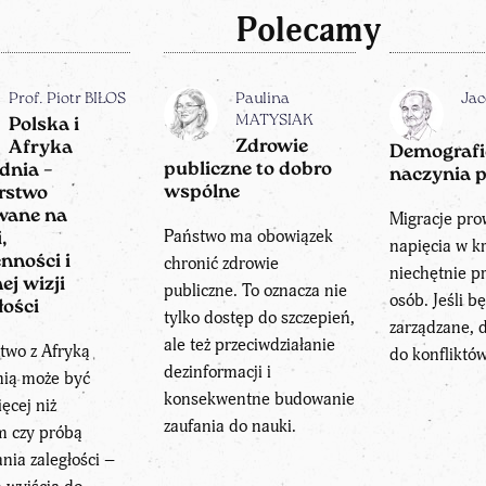
Polecamy
Prof. Piotr BIŁOS
Paulina
Jac
MATYSIAK
Polska i
Zdrowie
Afryka
Demografi
publiczne to dobro
dnia –
naczynia 
wspólne
rstwo
wane na
Migracje pro
Państwo ma obowiązek
,
napięcia w kr
chronić zdrowie
nności i
niechętnie p
ej wizji
publiczne. To oznacza nie
osób. Jeśli b
łości
tylko dostęp do szczepień,
zarządzane,
ale też przeciwdziałanie
two z Afryką
do konfliktów
dezinformacji i
ią może być
konsekwentne budowanie
ęcej niż
zaufania do nauki.
m czy próbą
nia zaległości –