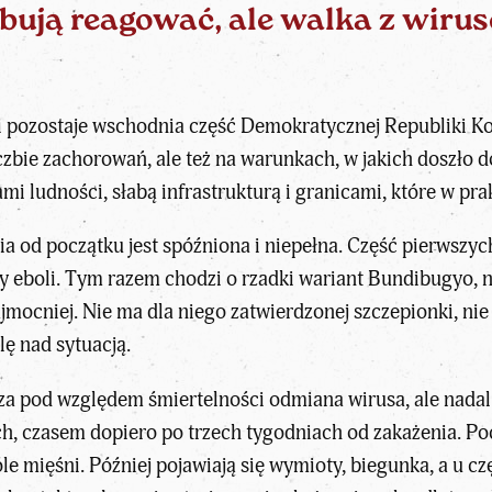
bują reagować, ale walka z wiru
 pozostaje wschodnia część Demokratycznej Republiki Kong
iczbie zachorowań, ale też na warunkach, w jakich doszło 
ami ludności, słabą infrastrukturą i granicami, które w pr
ia od początku jest spóźniona i niepełna
. Część pierwszyc
 eboli. Tym razem chodzi o rzadki wariant Bundibugyo, n
ajmocniej. Nie ma dla niego zatwierdzonej szczepionki, n
ę nad sytuacją.
sza pod względem śmiertelności odmiana wirusa, ale nada
ach, czasem dopiero po trzech tygodniach od zakażenia. 
óle mięśni. Później pojawiają się wymioty, biegunka, a u 