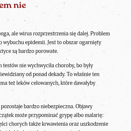
sem nie
a, ale wirus rozprzestrzenia się dalej. Problem
do wybuchu epidemii. Jest to obszar ogarnięty
aktyce są bardzo porowate.
h testów nie wychwyciła choroby, bo były
iewidziany od ponad dekady. To właśnie ten
ie ma też leków celowanych, które dawałyby
l pozostaje bardzo niebezpieczna. Objawy
Początek może przypominać grypę albo malarię:
części chorych także krwawienia oraz uszkodzenie