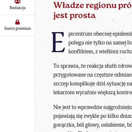
Władze regionu pró
Redakcja
jest prosta
Konto premium
E
picentrum obecnej epidemii
polega nie tylko na samej l
konfliktem, z wielkimi ruch
To sprawia, że
reakcja służb zdrow
przygotowane na częstsze odmiany
szczep komplikuje dziś sytuację n
lekarzom wyraźnie większą kontrol
Nie jest to wprawdzie najgroźniej
pojawiają się zwykle po kilku dni
gorączka, ból głowy, osłabienie, b