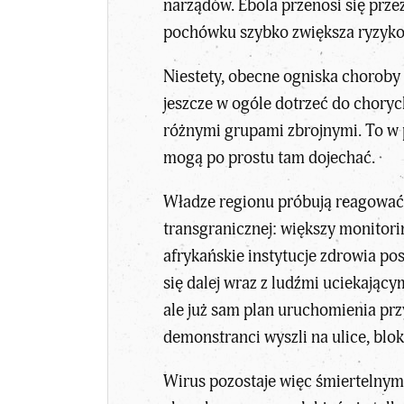
narządów. Ebola przenosi się prze
pochówku szybko zwiększa ryzyko
Niestety,
obecne ogniska choroby 
jeszcze w ogóle dotrzeć do choryc
różnymi grupami zbrojnymi. To w p
mogą po prostu tam dojechać.
Władze regionu próbują reagować
transgranicznej: większy monitori
afrykańskie instytucje zdrowia po
się dalej wraz z ludźmi uciekając
ale już sam plan uruchomienia pr
demonstranci wyszli na ulice, blok
Wirus pozostaje więc śmiertelnym z