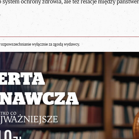
o system ochrony zdrowia, ale też relacje między państwem
rozpowszechnianie wyłącznie za zgodą wydawcy.