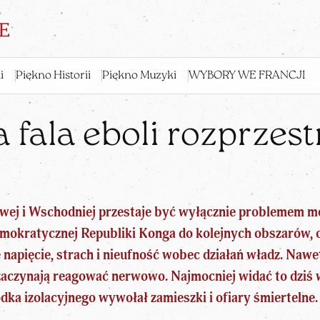
i
Piękno Historii
Piękno Muzyki
WYBORY WE FRANCJI
fala eboli rozprzestr
owej i Wschodniej przestaje być wyłącznie problemem 
emokratycznej Republiki Konga do kolejnych obszarów, 
e napięcie, strach i nieufność wobec działań władz
. Nawe
zaczynają reagować nerwowo. Najmocniej widać to dziś w
dka izolacyjnego wywołał zamieszki i ofiary śmiertelne.