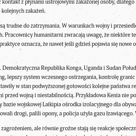
z kontakt z płynami ustrojowymi zakażonej osoby, dlatego 
 kolejnych zakażeń.
są trudne do zatrzymania
. W warunkach wojny i przesiedle
h. Pracownicy humanitarni zwracają uwagę, że niektóre te
raktyce oznacza, że nawet jeśli gdzieś pojawia się nowe 
. Demokratyczna Republika Konga, Uganda i Sudan Połud
ng, lepszy system wczesnego ostrzegania, kontrolę granic
stawiły w stan podwyższonej gotowości kolejne państwa re
ymi przed wojną i niestabilnością. Przykładowa Kenia nie 
zy bazie wojskowej Laikipia ośrodka izolacyjnego dla ob
owali drogi, palili opony, a policja użyła gazu łzawiąceg
agrożeniem, ale równie groźne stają się reakcje społeczne: 