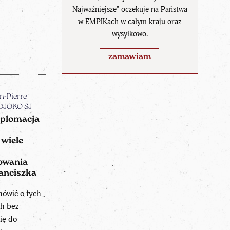
Najważniejsze" oczekuje na Państwa
w EMPIKach w całym kraju oraz
wysyłkowo.
zamawiam
n-Pierre
DJOKO SJ
plomacja
 wiele
owania
ranciszka
mówić o tych
h bez
ię do