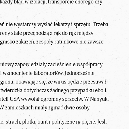
każdy błąd w izolacji, transporcie chorego czy
ń nie wystarczy wysłać lekarzy i sprzętu. Trzeba
reny stale przechodzą z rąk do rąk między
ognisko zakażeń, zespoły ratunkowe nie zawsze
niowy zapowiedziały zacieśnienie współpracy
 i wzmocnienie laboratoriów. Jednocześnie
gionu, obawiając się, że wirus będzie przesuwał
potwierdziła dotychczas żadnego przypadku eboli,
ywateli USA wywołał ogromny sprzeciw. W Nanyuki
o. W zamieszkach miały zginać dwie osoby.
strach, plotki, bunt i polityczne napięcie. Jeśli