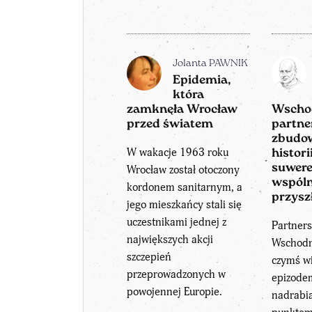
Jolanta PAWNIK
Epidemia,
która
zamknęła Wrocław
Wscho
przed światem
partne
zbudo
W wakacje 1963 roku
historii
suwere
Wrocław został otoczony
wspóln
kordonem sanitarnym, a
przysz
jego mieszkańcy stali się
uczestnikami jednej z
Partners
największych akcji
Wschodn
szczepień
czymś wi
przeprowadzonych w
epizode
powojennej Europie.
nadrabia