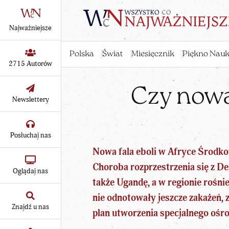
Najważniejsze
Polska
Świat
Miesięcznik
Piękno Nauk
2715 Autorów
Czy nowa 
Newslettery
Posłuchaj nas
Nowa fala eboli w Afryce Środk
Choroba rozprzestrzenia się z D
Oglądaj nas
także Ugandę, a w
regionie rośni
nie odnotowały jeszcze zakażeń, 
Znajdź u nas
plan utworzenia specjalnego ośro