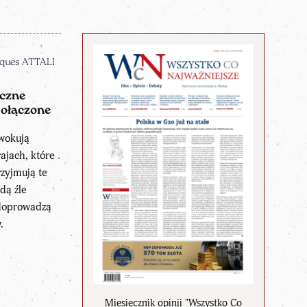
ques ATTALI
czne
połączone
wokują
ajach, które
rzyjmują te
ędą źle
 doprowadzą
.
Miesięcznik opinii "Wszystko Co