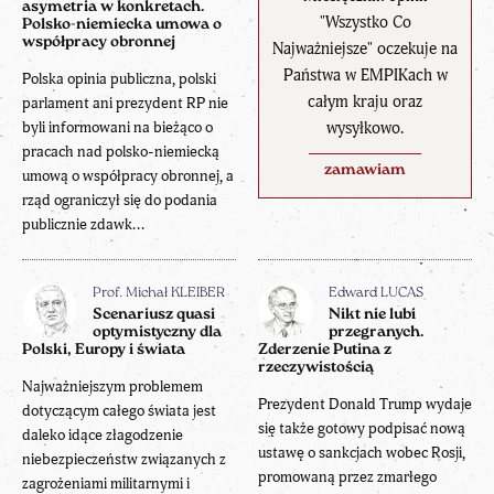
asymetria w konkretach.
"Wszystko Co
Polsko-niemiecka umowa o
współpracy obronnej
Najważniejsze" oczekuje na
Państwa w EMPIKach w
Polska opinia publiczna, polski
całym kraju oraz
parlament ani prezydent RP nie
wysyłkowo.
byli informowani na bieżąco o
pracach nad polsko-niemiecką
zamawiam
umową o współpracy obronnej, a
rząd ograniczył się do podania
publicznie zdawk...
Prof. Michał KLEIBER
Edward LUCAS
Scenariusz quasi
Nikt nie lubi
optymistyczny dla
przegranych.
Polski, Europy i świata
Zderzenie Putina z
rzeczywistością
Najważniejszym problemem
Prezydent Donald Trump wydaje
dotyczącym całego świata jest
się także gotowy podpisać nową
daleko idące złagodzenie
ustawę o sankcjach wobec Rosji,
niebezpieczeństw związanych z
promowaną przez zmarłego
zagrożeniami militarnymi i