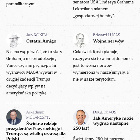
senatora USA Lindseya Grahama
paramilitarnymi.
i określaną mianem
„gospodarczej bomby”.
Jan ROKITA
Edward LUCAS
Ostatni Amigo
Wojna nerwów
Nie ma wątpliwości, że to stary
Cokolwiek Rosja planuje,
Graham, a nie ortodoksyjny
rozgrywa się to w innej domenie:
Vance czy inni pryncypialni
jest to wojna nerwów
wyznawcy MAGA wywarł w
wymierzona w nasze umysły, a
drugiej kadencji Trumpa
nie w nasze terytorium.
decydujący wpływ na
amerykańską politykę.
Arkadiusz
Doug DEVOS
MULARCZYK
Jak Ameryka może
wygrać następne
Świetne relacje
250 lat?
prezydentów Nawrockiego i
Trumpa są wielką szansą dla
Świętujemy 250 lat naszego
Polski