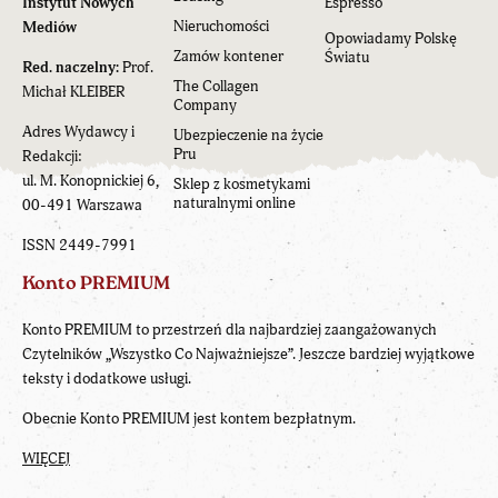
Instytut Nowych
Espresso
Nieruchomości
Mediów
Opowiadamy Polskę
Zamów kontener
Światu
Red. naczelny:
Prof.
The Collagen
Michał KLEIBER
Company
Adres Wydawcy i
Ubezpieczenie na życie
Pru
Redakcji:
ul. M. Konopnickiej 6,
Sklep z kosmetykami
naturalnymi online
00-491 Warszawa
ISSN 2449-7991
Konto PREMIUM
Konto PREMIUM to przestrzeń dla najbardziej zaangażowanych
Czytelników „Wszystko Co Najważniejsze”. Jeszcze bardziej wyjątkowe
teksty i dodatkowe usługi.
Obecnie Konto PREMIUM jest kontem bezpłatnym.
WIĘCEJ