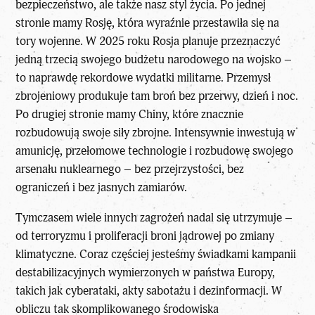
bezpieczeństwo, ale także nasz styl życia. Po jednej
stronie mamy Rosję, która wyraźnie przestawiła się na
tory wojenne. W 2025 roku Rosja planuje przeznaczyć
jedną trzecią swojego budżetu narodowego na wojsko –
to naprawdę rekordowe wydatki militarne. Przemysł
zbrojeniowy produkuje tam broń bez przerwy, dzień i noc.
Po drugiej stronie mamy Chiny, które znacznie
rozbudowują swoje siły zbrojne. Intensywnie inwestują w
amunicję, przełomowe technologie i rozbudowę swojego
arsenału nuklearnego – bez przejrzystości, bez
ograniczeń i bez jasnych zamiarów.
Tymczasem wiele innych zagrożeń nadal się utrzymuje –
od terroryzmu i proliferacji broni jądrowej po zmiany
klimatyczne. Coraz częściej jesteśmy świadkami kampanii
destabilizacyjnych wymierzonych w państwa Europy,
takich jak cyberataki, akty sabotażu i dezinformacji. W
obliczu tak skomplikowanego środowiska