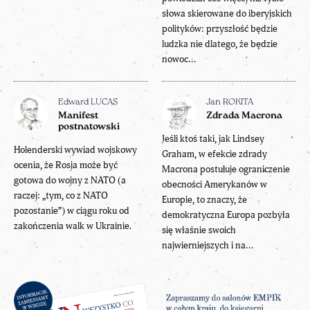
słowa skierowane do iberyjskich
polityków: przyszłość będzie
ludzka nie dlatego, że będzie
nowoc...
Edward LUCAS
Jan ROKITA
Manifest
Zdrada Macrona
postnatowski
Jeśli ktoś taki, jak Lindsey
Holenderski wywiad wojskowy
Graham, w efekcie zdrady
ocenia, że Rosja może być
Macrona postuluje ograniczenie
gotowa do wojny z NATO (a
obecności Amerykanów w
raczej: „tym, co z NATO
Europie, to znaczy, że
pozostanie”) w ciągu roku od
demokratyczna Europa pozbyła
zakończenia walk w Ukrainie.
się właśnie swoich
najwierniejszych i na...