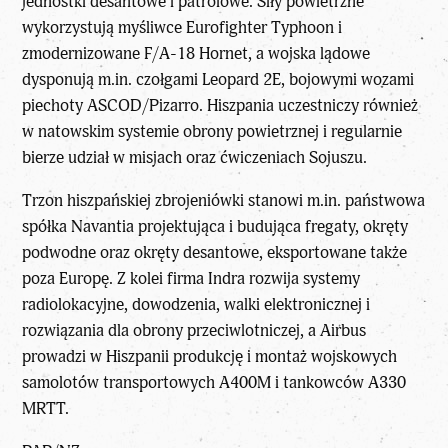
jednostki desantowe i patrolowe. Siły powietrzne
wykorzystują myśliwce Eurofighter Typhoon i
zmodernizowane F/A-18 Hornet, a wojska lądowe
dysponują m.in. czołgami Leopard 2E, bojowymi wozami
piechoty ASCOD/Pizarro. Hiszpania uczestniczy również
w natowskim systemie obrony powietrznej i regularnie
bierze udział w misjach oraz ćwiczeniach Sojuszu.
Trzon hiszpańskiej zbrojeniówki stanowi m.in. państwowa
spółka Navantia projektująca i budująca fregaty, okręty
podwodne oraz okręty desantowe, eksportowane także
poza Europę. Z kolei firma Indra rozwija systemy
radiolokacyjne, dowodzenia, walki elektronicznej i
rozwiązania dla obrony przeciwlotniczej, a Airbus
prowadzi w Hiszpanii produkcję i montaż wojskowych
samolotów transportowych A400M i tankowców A330
MRTT.