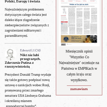
Polski, Europy i świata
Najważniejszym problemem
dotyczącym całego świata jest
daleko idące złagodzenie
niebezpieczeństw związanych z
zagrożeniami militarnymi i
paramilitarnymi.
Miesięcznik opinii
Edward LUCAS
Nikt nie lubi
"Wszystko Co
przegranych.
Najważniejsze" oczekuje na
Zderzenie Putina z
rzeczywistością
Państwa w EMPIKach w
całym kraju oraz
Prezydent Donald Trump wydaje
wysyłkowo.
się także gotowy podpisać nową
ustawę o sankcjach wobec Rosji,
zamawiam
promowaną przez zmarłego
senatora USA Lindseya Grahama
i określaną mianem
„gospodarczej bomby”.