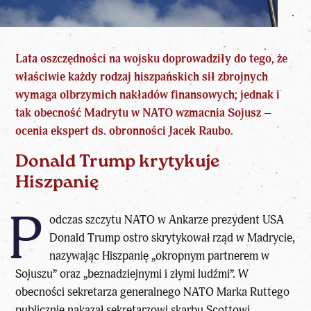
Lata oszczędności na wojsku doprowadziły do tego, że
właściwie każdy rodzaj
hiszpańskich
sił zbrojnych
wymaga olbrzymich nakładów finansowych; jednak i
tak obecność
Madrytu
w NATO wzmacnia Sojusz –
ocenia ekspert ds. obronności Jacek Raubo.
Donald Trump krytykuje
Hiszpanię
P
odczas szczytu NATO w Ankarze prezydent USA
Donald Trump ostro skrytykował rząd w Madrycie,
nazywając
Hiszpanię
„okropnym partnerem w
Sojuszu” oraz „beznadziejnymi i złymi ludźmi”. W
obecności sekretarza generalnego NATO Marka Ruttego
publicznie nakazał sekretarzowi skarbu Scottowi