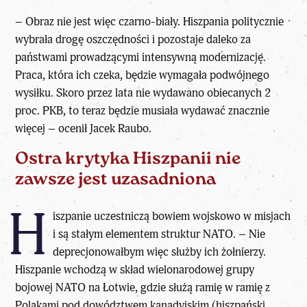
– Obraz nie jest więc czarno-biały. Hiszpania politycznie
wybrała drogę oszczędności i pozostaje daleko za
państwami prowadzącymi intensywną modernizację.
Praca, która ich czeka, będzie wymagała podwójnego
wysiłku. Skoro przez lata nie wydawano obiecanych 2
proc. PKB, to teraz będzie musiała wydawać znacznie
więcej – ocenił Jacek Raubo.
Ostra krytyka Hiszpanii nie
zawsze jest uzasadniona
H
iszpanie uczestniczą bowiem wojskowo w misjach
i są stałym elementem struktur NATO. – Nie
deprecjonowałbym więc służby ich żołnierzy.
Hiszpanie wchodzą w skład wielonarodowej grupy
bojowej NATO na Łotwie, gdzie służą ramię w ramię z
Polakami pod dowództwem kanadyjskim (hiszpański