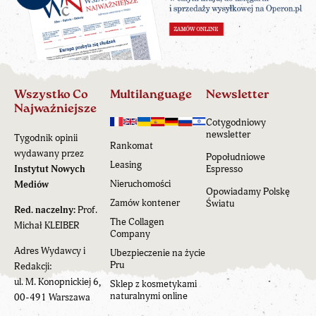
Wszystko Co
Multilanguage
Newsletter
Najważniejsze
Cotygodniowy
newsletter
Tygodnik opinii
Rankomat
wydawany przez
Popołudniowe
Leasing
Instytut Nowych
Espresso
Nieruchomości
Mediów
Opowiadamy Polskę
Zamów kontener
Światu
Red. naczelny:
Prof.
The Collagen
Michał KLEIBER
Company
Adres Wydawcy i
Ubezpieczenie na życie
Pru
Redakcji:
ul. M. Konopnickiej 6,
Sklep z kosmetykami
naturalnymi online
00-491 Warszawa