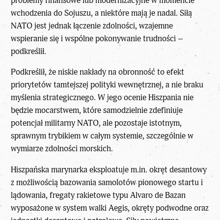
problemy finansowe lub modernizacyjne w momencie
wchodzenia do Sojuszu, a niektóre mają je nadal. Siłą
NATO jest jednak łączenie zdolności, wzajemne
wspieranie się i wspólne pokonywanie trudności –
podkreślił.
Podkreślił, że niskie nakłady na obronność to efekt
priorytetów tamtejszej polityki wewnętrznej, a nie braku
myślenia strategicznego. W jego ocenie Hiszpania nie
będzie mocarstwem, które samodzielnie zdefiniuje
potencjał militarny NATO, ale pozostaje istotnym,
sprawnym trybikiem w całym systemie, szczególnie w
wymiarze zdolności morskich.
Hiszpańska marynarka eksploatuje m.in. okręt desantowy
z możliwością bazowania samolotów pionowego startu i
lądowania, fregaty rakietowe typu Alvaro de Bazan
wyposażone w system walki Aegis, okręty podwodne oraz