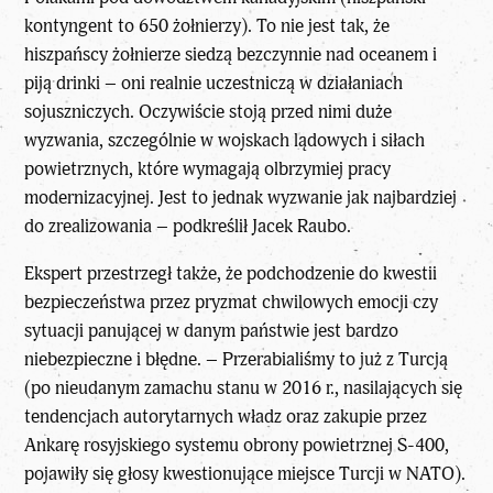
kontyngent to 650 żołnierzy). To nie jest tak, że
hiszpańscy żołnierze siedzą bezczynnie nad oceanem i
piją drinki – oni realnie uczestniczą w działaniach
sojuszniczych. Oczywiście stoją przed nimi duże
wyzwania, szczególnie w wojskach lądowych i siłach
powietrznych, które wymagają olbrzymiej pracy
modernizacyjnej. Jest to jednak wyzwanie jak najbardziej
do zrealizowania – podkreślił Jacek Raubo.
Ekspert przestrzegł także, że podchodzenie do kwestii
bezpieczeństwa przez pryzmat chwilowych emocji czy
sytuacji panującej w danym państwie jest bardzo
niebezpieczne i błędne. – Przerabialiśmy to już z Turcją
(po nieudanym zamachu stanu w 2016 r., nasilających się
tendencjach autorytarnych władz oraz zakupie przez
Ankarę rosyjskiego systemu obrony powietrznej S-400,
pojawiły się głosy kwestionujące miejsce Turcji w NATO).