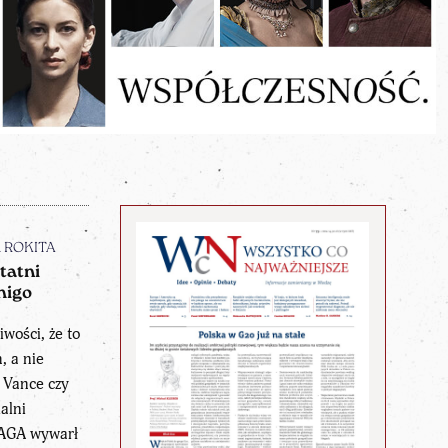
n ROKITA
tatni
igo
wości, że to
, a nie
 Vance czy
alni
AGA wywarł