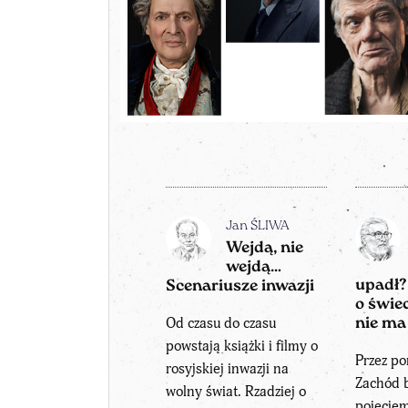
Jan ŚLIWA
Wejdą, nie
wejdą…
upadł
Scenariusze inwazji
o świec
Od czasu do czasu
nie ma
powstają książki i filmy o
Przez po
rosyjskiej inwazji na
Zachód b
wolny świat. Rzadziej o
pojęcie