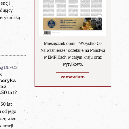
dencji
dujący
erykańską
Miesięcznik opinii "Wszystko Co
Najważniejsze" oczekuje na Państwa
w EMPIKach w całym kraju oraz
wysyłkowo.
ug DEVOS
k
zamawiam
eryka
rać
50 lat?
50 lat
u od jego
uszę więc
laracji