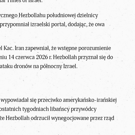
al Times of Israel.
tycznego Hezbollahu południowej dzielnicy
przypomniał izraelski portal, dodając, że owa
el Kac. Iran zapewniał, że wstępne porozumienie
iu 14 czerwca 2026 r. Hezbollah przyznał się do
 ataku dronów na północny Izrael.
a, wypowiadał się przeciwko amerykańsko-irańskiej
ostatnich tygodniach libańscy przywódcy
, że Hezbollah odrzucił wynegocjowane przez rząd