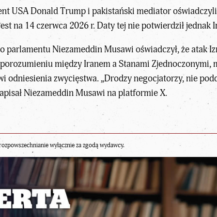
ent USA Donald Trump i pakistański mediator oświadczyl
t na 14 czerwca 2026 r. Daty tej nie potwierdził jednak I
o parlamentu Niezameddin Musawi oświadczył, że atak Izr
orozumieniu między Iranem a Stanami Zjednoczonymi, mia
odniesienia zwycięstwa. „Drodzy negocjatorzy, nie podda
apisał Niezameddin Musawi na platformie X.
rozpowszechnianie wyłącznie za zgodą wydawcy.