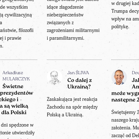
w drugiej ka
ede wszystkim
idące złagodzenie
Trumpa decy
ą cywilizacyjną
niebezpieczeństw
wpływ na am
na
związanych z
politykę.
aństwie, filozofii
zagrożeniami militarnymi
ej i prawie
i paramilitarnymi.
m.
Arkadiusz
Jan ŚLIWA
Do
MULARCZYK
Co dalej z
Ja
Świetne
Ukrainą?
Am
e prezydentów
może wyg
Zaskakująca jest reakcja
kiego i
następne 2
 są wielką
Zachodu na spór między
Świętujemy 2
 dla Polski
Polską a Ukrainą.
naszego kraj
e dni spędzone w
założenia. M
onie utwierdziły
zacząć od Dek