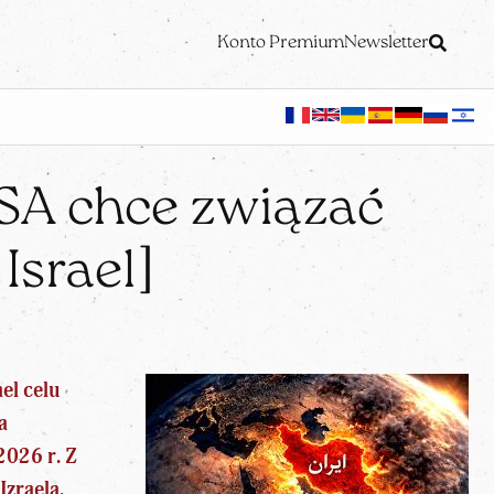
Konto Premium
Newsletter
SA chce związać
Israel]
el celu
a
2026 r.
Z
Izraela.