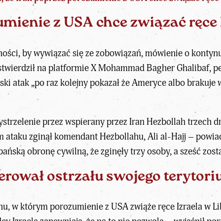
umienie z USA chce związać ręce 
ętności, by wywiązać się ze zobowiązań, mówienie o konty
stwierdził na
platformie X Mohammad Bagher Ghalibaf
, 
lski atak „po raz kolejny pokazał że Ameryce albo brakuje 
wystrzelenie przez wspierany przez Iran Hezbollah trzech 
 ataku zginął komendant Hezbollahu, Ali al-Hajj – powia
ibańską obronę cywilną, że zginęły trzy osoby, a sześć zost
olerował ostrzału swojego terytori
nu, w którym porozumienie z USA zwiąże ręce Izraela w L