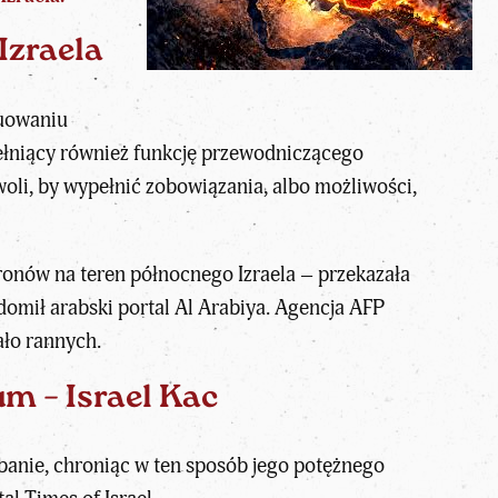
Izraela
nuowaniu
pełniący również funkcję przewodniczącego
woli, by wypełnić zobowiązania, albo możliwości,
dronów na teren północnego Izraela – przekazała
domił arabski portal Al Arabiya. Agencja AFP
ało rannych.
um – Israel Kac
ibanie, chroniąc w ten sposób jego potężnego