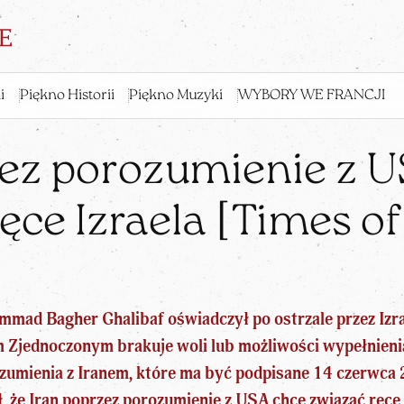
i
Piękno Historii
Piękno Muzyki
WYBORY WE FRANCJI
zez porozumienie z U
ęce Izraela [Times of 
ammad Bagher Ghalibaf
oświadczył po ostrzale przez Izra
m Zjednoczonym brakuje woli lub możliwości wypełnieni
zumienia z Iranem, które ma być podpisane 14 czerwca 
ł, że Iran poprzez porozumienie z USA chce związać ręce 