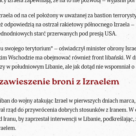
y Izraela zapewniają, że na to nie pozwolą – wyjaśnił port
Izraela od na cel położony w uważanej za bastion terrorys
eż odpowiedzią na ostrzał rakietowy północnego Izraela – 
ednodniowych starć przerwanych pod presją USA.
zału swojego terytorium” – oświadczył minister obrony Isra
kim Wschodzie ma obejmować również front libański. W dn
erzy w południowym Libanie, ale jak dotąd nie wspomniał o
zawieszenie broni z Izraelem
Liban do wojny atakując Izrael w pierwszych dniach marc
wał rząd do przywrócenia dobrych stosunków z Iranem. W 
 Iranu, by zaprzestał interwencji w Libanie, podkreślając
raelem.