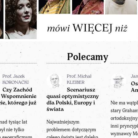
Polecamy
Prof. Jacek
Prof. Michał
Ja
KORONACKI
KLEIBER
Os
Czy Zachód
Scenariusz
Am
? Wspomnienie
quasi optymistyczny
Nie ma wątpli
ie, którego już
dla Polski, Europy i
świata
stary Graham
ortodoksyjny
nad tysiąc lat
Najważniejszym
inni pryncypi
ył nie tylko
problemem dotyczącym
wyznawcy M
m geograficznym,
całego świata jest daleko