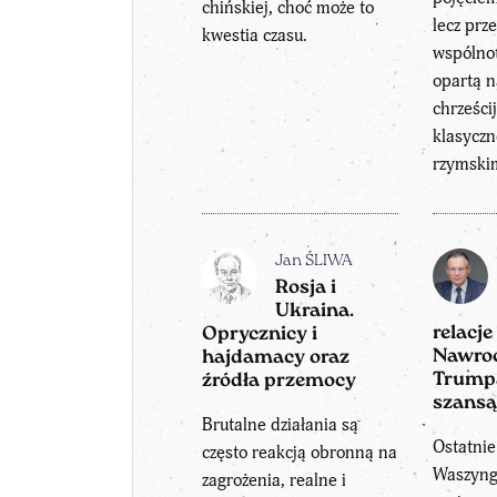
chińskiej, choć może to
lecz prz
kwestia czasu.
wspólnot
opartą 
chrześcij
klasyczn
rzymski
Jan ŚLIWA
Rosja i
Ukraina.
relacj
Oprycznicy i
Nawroc
hajdamacy oraz
Trumpa
źródła przemocy
szansą
Brutalne działania są
Ostatni
często reakcją obronną na
Waszyngt
zagrożenia, realne i