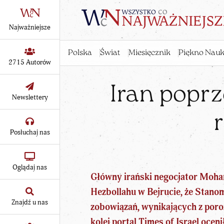
Najważniejsze
Polska
Świat
Miesięcznik
Piękno Nauk
2715 Autorów
Iran popr
Newslettery
r
Posłuchaj nas
Oglądaj nas
Główny irański negocjator Moh
Hezbollahu w Bejrucie, że Stano
Znajdź u nas
zobowiązań, wynikających z poro
kolei
portal Times of Israel oceni