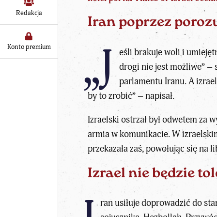
Redakcja
Iran poprzez poroz
„J
Konto premium
eśli brakuje woli i umiej
drogi nie jest możliwe” – 
parlamentu Iranu. A izrae
by to zrobić” – napisał.
Izraelski ostrzał był odwetem za 
armia w komunikacie. W izraelskim
przekazała zaś, powołując się na l
Izrael nie będzie t
ran usiłuje doprowadzić do sta