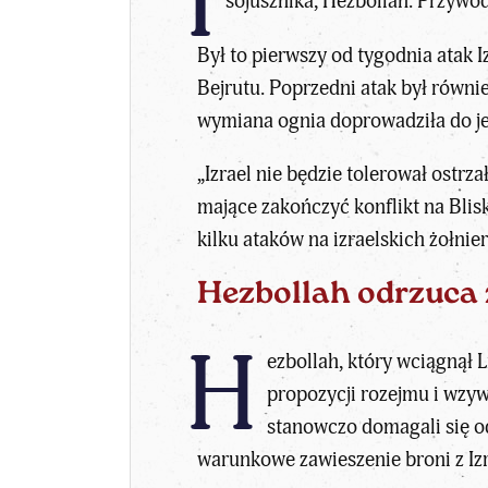
I
sojusznika, Hezbollah. Przywódc
Był to pierwszy od tygodnia atak 
Bejrutu. Poprzedni atak był równi
wymiana ognia doprowadziła do j
„Izrael nie będzie tolerował ostr
mające zakończyć konflikt na Blis
kilku ataków na izraelskich żołni
Hezbollah odrzuca 
H
ezbollah, który wciągnął 
propozycji rozejmu i wzy
stanowczo domagali się od
warunkowe zawieszenie broni z Iz