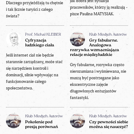
jak dobra jest sytuacja
Dlaczego przyjeżdżają tu chętnie
pracowników, którzy ją realizują -
i tak licznie turyści z całego
pisze Paulina MATYSIAK.
świata?
Prof. Michał KLEIBER
Klub Młodych Autorów
Cyfryzacja
Gry fabularne.
ludzkiego ciała
Analogowa
rozrywka wzmacniająca
Jeśli internet ciał nie będzie
relacje międzyludzkie
starannie zarządzany, może stać
Gry fabularne, rozrywka często
się narzędziem kontroli i
nierozumiana i wyśmiewana, nie
dominacji, silnie wpływając na
muszą być postrzegane jako
funkcjonowanie całego
ekscentryczne zajęcie
społeczeństwa.
długowłosych entuzjastów
fantastyki.
Klub Młodych Autorów
Klub Młodych Autorów
Pokolenie pod
Czy pewności siebie
presją porównań
można się nauczyć?