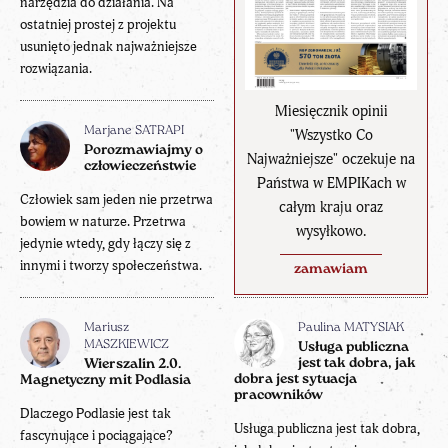
narzędzia do działania. Na
ostatniej prostej z projektu
usunięto jednak najważniejsze
rozwiązania.
Miesięcznik opinii
Marjane SATRAPI
"Wszystko Co
Porozmawiajmy o
Najważniejsze" oczekuje na
człowieczeństwie
Państwa w EMPIKach w
Człowiek sam jeden nie przetrwa
całym kraju oraz
bowiem w naturze. Przetrwa
wysyłkowo.
jedynie wtedy, gdy łączy się z
innymi i tworzy społeczeństwa.
zamawiam
Mariusz
Paulina MATYSIAK
MASZKIEWICZ
Usługa publiczna
jest tak dobra, jak
Wierszalin 2.0.
dobra jest sytuacja
Magnetyczny mit Podlasia
pracowników
Dlaczego Podlasie jest tak
Usługa publiczna jest tak dobra,
fascynujące i pociągające?