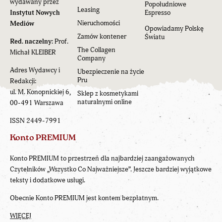
wydawany przez
Popołudniowe
Leasing
Instytut Nowych
Espresso
Nieruchomości
Mediów
Opowiadamy Polskę
Zamów kontener
Światu
Red. naczelny:
Prof.
The Collagen
Michał KLEIBER
Company
Adres Wydawcy i
Ubezpieczenie na życie
Pru
Redakcji:
ul. M. Konopnickiej 6,
Sklep z kosmetykami
naturalnymi online
00-491 Warszawa
ISSN 2449-7991
Konto PREMIUM
Konto PREMIUM to przestrzeń dla najbardziej zaangażowanych
Czytelników „Wszystko Co Najważniejsze”. Jeszcze bardziej wyjątkowe
teksty i dodatkowe usługi.
Obecnie Konto PREMIUM jest kontem bezpłatnym.
WIĘCEJ