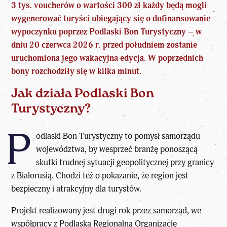
3 tys. voucherów o wartości 300 zł każdy będą mogli
wygenerować turyści ubiegający się o dofinansowanie
wypoczynku poprzez Podlaski Bon Turystyczny
– w
dniu 20 czerwca 2026 r. przed południem zostanie
uruchomiona jego wakacyjna edycja. W poprzednich
bony rozchodziły się w kilka minut.
Jak działa Podlaski Bon
Turystyczny?
P
odlaski Bon Turystyczny to pomysł samorządu
województwa
, by wesprzeć branżę ponoszącą
skutki trudnej sytuacji geopolitycznej przy granicy
z Białorusią. Chodzi też o pokazanie, że region jest
bezpieczny i atrakcyjny dla turystów.
Projekt realizowany jest drugi rok przez samorząd, we
współpracy z Podlaską Regionalną Organizację