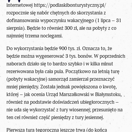
internetowej https://podlaskibonturystyczny.pl/
rozpocznie się nabór chętnych do skorzystania z
dofinansowania wypoczynku wakacyjnego (1 lipca – 31
sierpnia). Będzie to również 300 zł, ale na pobyty z co
najmniej trzema noclegami.
Do wykorzystania będzie 900 tys. zł. Oznacza to, że
będzie można wygenerować 3 tys. bonów. W poprzednich
naborach działo się to bardzo szybko i w kilka minut
rezerwowana była cała pula. Początkowo na letnią turę
(pobyty wakacyjne) samorząd zamierzał przeznaczyć
mniej pieniędzy. Została jednak powiększona o kwotę,
której – jak ocenia Urząd Marszałkowski w Białymstoku,
również na podstawie doświadczeń ubiegłorocznych –
nie uda się wykorzystać z tury wiosennej; przesunięto na
ten cel również część pieniędzy z tury jesiennej.
Pierwsza tura tegoroczna jeszcze trwa (do końca