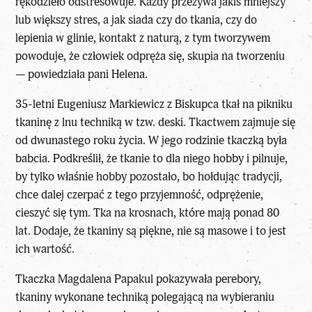
rękodzieło odstresowuje. Każdy przeżywa jakiś mniejszy
lub większy stres, a jak siada czy do tkania, czy do
lepienia w glinie, kontakt z naturą, z tym tworzywem
powoduje, że człowiek odpręża się, skupia na tworzeniu
— powiedziała pani Helena.
35-letni Eugeniusz Markiewicz z Biskupca tkał na pikniku
tkaninę z lnu techniką w tzw. deski. Tkactwem zajmuje się
od dwunastego roku życia. W jego rodzinie tkaczką była
babcia. Podkreślił, że tkanie to dla niego hobby i pilnuje,
by tylko właśnie hobby pozostało, bo hołdując tradycji,
chce dalej czerpać z tego przyjemność, odprężenie,
cieszyć się tym. Tka na krosnach, które mają ponad 80
lat. Dodaje, że tkaniny są piękne, nie są masowe i to jest
ich wartość.
Tkaczka Magdalena Papakul pokazywała perebory,
tkaniny wykonane techniką polegającą na wybieraniu