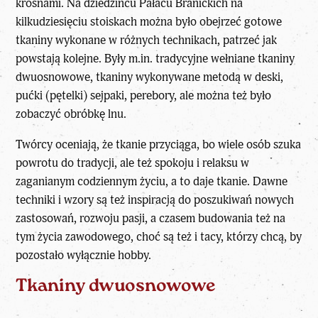
krosnami. Na dziedzińcu Pałacu Branickich na
kilkudziesięciu stoiskach można było obejrzeć gotowe
tkaniny wykonane w różnych technikach, patrzeć jak
powstają kolejne. Były m.in. tradycyjne wełniane tkaniny
dwuosnowowe, tkaniny wykonywane metodą w deski,
pućki (pętelki) sejpaki, perebory, ale można też było
zobaczyć obróbkę lnu.
Twórcy oceniają, że tkanie przyciąga, bo wiele osób szuka
powrotu do tradycji, ale też spokoju i relaksu w
zaganianym codziennym życiu, a to daje tkanie. Dawne
techniki i wzory są też inspiracją do poszukiwań nowych
zastosowań, rozwoju pasji, a czasem budowania też na
tym życia zawodowego, choć są też i tacy, którzy chcą, by
pozostało wyłącznie hobby.
Tkaniny dwuosnowowe