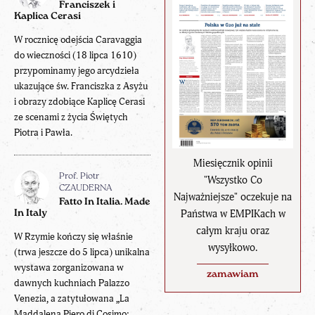
Franciszek i
Kaplica Cerasi
W rocznicę odejścia Caravaggia
do wieczności (18 lipca 1610)
przypominamy jego arcydzieła
ukazujące św. Franciszka z Asyżu
i obrazy zdobiące Kaplicę Cerasi
ze scenami z życia Świętych
Piotra i Pawła.
Miesięcznik opinii
Prof. Piotr
"Wszystko Co
CZAUDERNA
Najważniejsze" oczekuje na
Fatto In Italia. Made
Państwa w EMPIKach w
In Italy
całym kraju oraz
W Rzymie kończy się właśnie
wysyłkowo.
(trwa jeszcze do 5 lipca) unikalna
wystawa zorganizowana w
zamawiam
dawnych kuchniach Palazzo
Venezia, a zatytułowana „La
Maddalena Piero di Cosimo: