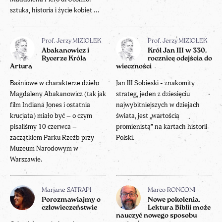
sztuka, historia i życie kobiet ...
Prof. Jerzy MIZIOŁEK
Prof. Jerzy MIZIOŁEK
Abakanowicz i
Król Jan III w 330.
Rycerze Króla
rocznicę odejścia do
Artura
wieczności
Baśniowe w charakterze dzieło
Jan III Sobieski - znakomity
Magdaleny Abakanowicz (tak jak
strateg, jeden z dziesięciu
film Indiana Jones i ostatnia
najwybitniejszych w dziejach
krucjata) miało być – o czym
świata, jest „wartością
pisaliśmy 10 czerwca –
promienistą” na kartach historii
zaczątkiem Parku Rzeźb przy
Polski.
Muzeum Narodowym w
Warszawie.
Marjane SATRAPI
Marco RONCONI
Porozmawiajmy o
Nowe pokolenia.
człowieczeństwie
Lektura Biblii może
nauczyć nowego sposobu