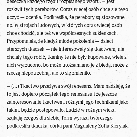
deseczką każdego rzędu rozpisanego wzoru. – Jest
rozkwit tych pereborów. Coraz więcej osób chce się tego
uczyć — oceniła. Podkreśliła, że perebory są stosowane
np. w strojach ludowych, w których coraz więcej osób
chce chodzić, ale też we współczesnych sukienkach.
Przypomniała, że kiedyś młode pokolenia — dzieci
starszych tkaczek — nie interesowały się tkactwem, nie
chciały tego robić, tkaniny te nie były kupowane, wiele z
nich wyrzucono, bo może utożsamiano je z biedą, może z
rzeczą niepotrzebną, ale to się zmieniło.
– (…) Tkactwo przeżywa swój renesans. Mam nadzieję, że
to jest dopiero początek tego renesansu i że jeszcze
zainteresowanie tkactwem, różnymi jego technikami jako
takim, będzie postępowało. Ludzie w różnym wieku
szukają czegoś dla siebie, form wyrazu twórczego —
podkreśliła tkaczka, córka pani Magdaleny Zofia Kierylak.