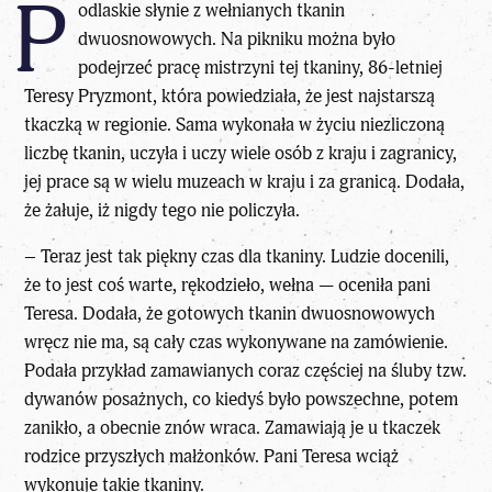
P
odlaskie słynie z wełnianych tkanin
dwuosnowowych. Na pikniku można było
podejrzeć pracę mistrzyni tej tkaniny, 86-letniej
Teresy Pryzmont, która powiedziała, że jest najstarszą
tkaczką w regionie. Sama wykonała w życiu niezliczoną
liczbę tkanin, uczyła i uczy wiele osób z kraju i zagranicy,
jej prace są w wielu muzeach w kraju i za granicą. Dodała,
że żałuje, iż nigdy tego nie policzyła.
– Teraz jest tak piękny czas dla tkaniny. Ludzie docenili,
że to jest coś warte, rękodzieło, wełna — oceniła pani
Teresa. Dodała, że gotowych tkanin dwuosnowowych
wręcz nie ma, są cały czas wykonywane na zamówienie.
Podała przykład zamawianych coraz częściej na śluby tzw.
dywanów posażnych, co kiedyś było powszechne, potem
zanikło, a obecnie znów wraca. Zamawiają je u tkaczek
rodzice przyszłych małżonków. Pani Teresa wciąż
wykonuje takie tkaniny.