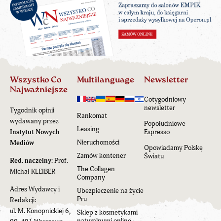
Wszystko Co
Multilanguage
Newsletter
Najważniejsze
Cotygodniowy
newsletter
Tygodnik opinii
Rankomat
wydawany przez
Popołudniowe
Leasing
Instytut Nowych
Espresso
Nieruchomości
Mediów
Opowiadamy Polskę
Zamów kontener
Światu
Red. naczelny:
Prof.
The Collagen
Michał KLEIBER
Company
Adres Wydawcy i
Ubezpieczenie na życie
Pru
Redakcji:
ul. M. Konopnickiej 6,
Sklep z kosmetykami
naturalnymi online