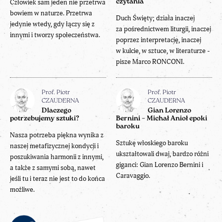
Człowiek sam jeden nie przetrwa
czytania
bowiem w naturze. Przetrwa
Duch Święty; działa inaczej
jedynie wtedy, gdy łączy się z
za pośrednictwem liturgii, inaczej
innymi i tworzy społeczeństwa.
poprzez interpretację, inaczej
w kulcie, w sztuce, w literaturze -
pisze Marco RONCONI.
Prof. Piotr
Prof. Piotr
CZAUDERNA
CZAUDERNA
Dlaczego
Gian Lorenzo
potrzebujemy sztuki?
Bernini – Michał Anioł epoki
baroku
Nasza potrzeba piękna wynika z
Sztukę włoskiego baroku
naszej metafizycznej kondycji i
ukształtowali dwaj, bardzo różni
poszukiwania harmonii z innymi,
giganci: Gian Lorenzo Bernini i
a także z samymi sobą, nawet
Caravaggio.
jeśli tu i teraz nie jest to do końca
możliwe.