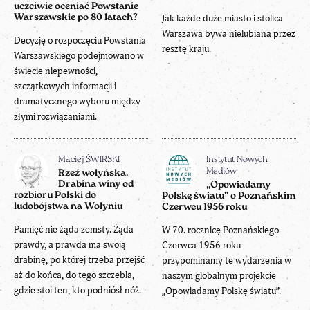
uczciwie oceniać Powstanie
Warszawskie po 80 latach?
Jak każde duże miasto i stolica
Warszawa bywa nielubiana przez
Decyzję o rozpoczęciu Powstania
resztę kraju.
Warszawskiego podejmowano w
świecie niepewności,
szczątkowych informacji i
dramatycznego wyboru między
złymi rozwiązaniami.
Maciej ŚWIRSKI
Instytut Nowych
Mediów
Rzeź wołyńska.
Drabina winy od
„Opowiadamy
rozbioru Polski do
Polskę światu” o Poznańskim
ludobójstwa na Wołyniu
Czerwcu 1956 roku
Pamięć nie żąda zemsty. Żąda
W 70. rocznicę Poznańskiego
prawdy, a prawda ma swoją
Czerwca 1956 roku
drabinę, po której trzeba przejść
przypominamy te wydarzenia w
aż do końca, do tego szczebla,
naszym globalnym projekcie
gdzie stoi ten, kto podniósł nóż.
„Opowiadamy Polskę światu”.