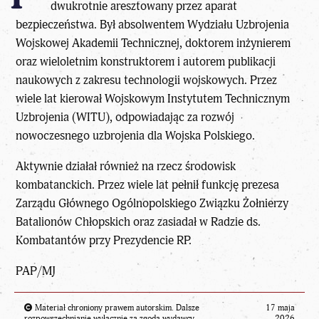
dwukrotnie aresztowany przez aparat
bezpieczeństwa. Był absolwentem Wydziału Uzbrojenia
Wojskowej Akademii Technicznej, doktorem inżynierem
oraz wieloletnim konstruktorem i autorem publikacji
naukowych z zakresu technologii wojskowych. Przez
wiele lat kierował Wojskowym Instytutem Technicznym
Uzbrojenia (WITU), odpowiadając za rozwój
nowoczesnego uzbrojenia dla Wojska Polskiego.
Aktywnie działał również na rzecz środowisk
kombatanckich. Przez wiele lat pełnił funkcję prezesa
Zarządu Głównego Ogólnopolskiego Związku Żołnierzy
Batalionów Chłopskich oraz zasiadał w Radzie ds.
Kombatantów przy Prezydencie RP.
PAP/MJ
Materiał chroniony prawem autorskim. Dalsze
17 maja
rozpowszechnianie wyłącznie za zgodą wydawcy.
2026