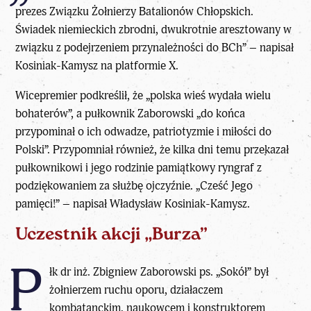
prezes Związku Żołnierzy Batalionów Chłopskich.
Świadek niemieckich zbrodni, dwukrotnie aresztowany w
związku z podejrzeniem przynależności do BCh” – napisał
Kosiniak-Kamysz na platformie X.
Wicepremier podkreślił, że „polska wieś wydała wielu
bohaterów”, a pułkownik Zaborowski „do końca
przypominał o ich odwadze, patriotyzmie i miłości do
Polski”. Przypomniał również, że kilka dni temu przekazał
pułkownikowi i jego rodzinie pamiątkowy ryngraf z
podziękowaniem za służbę ojczyźnie. „Cześć Jego
pamięci!” – napisał Władysław Kosiniak-Kamysz.
Uczestnik akcji „Burza”
P
łk dr inż. Zbigniew Zaborowski ps. „Sokół” był
żołnierzem ruchu oporu, działaczem
kombatanckim, naukowcem i konstruktorem