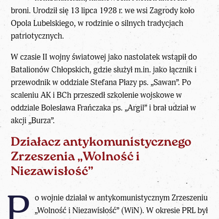
broni. Urodził się 13 lipca 1928 r. we wsi Zagrody koło
Opola Lubelskiego, w rodzinie o silnych tradycjach
patriotycznych.
W czasie II wojny światowej jako nastolatek wstąpił do
Batalionów Chłopskich, gdzie służył m.in. jako łącznik i
przewodnik w oddziale Stefana Płazy ps. „Sawan”. Po
scaleniu AK i BCh przeszedł szkolenie wojskowe w
oddziale Bolesława Frańczaka ps. „Argil” i brał udział w
akcji „Burza”.
Działacz antykomunistycznego
Zrzeszenia „Wolność i
Niezawisłość”
P
o wojnie działał w antykomunistycznym Zrzeszeniu
„Wolność i Niezawisłość” (WiN). W okresie PRL był