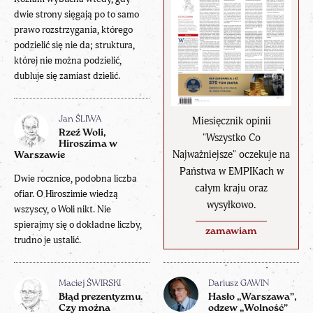
dwie strony sięgają po to samo
prawo rozstrzygania, którego
podzielić się nie da; struktura,
której nie można podzielić,
dubluje się zamiast dzielić.
Miesięcznik opinii
Jan ŚLIWA
Rzeź Woli,
"Wszystko Co
Hiroszima w
Najważniejsze" oczekuje na
Warszawie
Państwa w EMPIKach w
Dwie rocznice, podobna liczba
całym kraju oraz
ofiar. O Hiroszimie wiedzą
wysyłkowo.
wszyscy, o Woli nikt. Nie
spierajmy się o dokładne liczby,
zamawiam
trudno je ustalić.
Maciej ŚWIRSKI
Dariusz GAWIN
Błąd prezentyzmu.
Hasło „Warszawa”,
Czy można
odzew „Wolność”