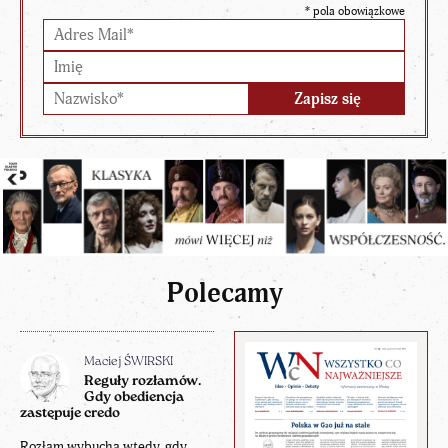
*
pola obowiązkowe
Polecamy
Maciej ŚWIRSKI
Reguły rozłamów.
Gdy obediencja
zastępuje credo
Rozłam wybucha wtedy, gdy