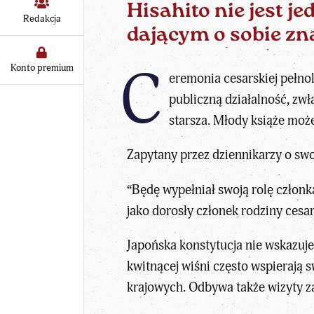
Hisahito nie jest 
Redakcja
dającym o sobie zn
C
Konto premium
eremonia cesarskiej pełno
publiczną działalność, zwł
starsza. Młody książe może
Zapytany przez dziennikarzy o swo
“Będę wypełniał swoją rolę członk
jako dorosły członek rodziny cesars
Japońska konstytucja nie wskazuje 
kwitnącej wiśni często wspierają 
krajowych. Odbywa także wizyty za