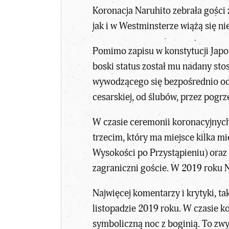
Koronacja Naruhito
zebrała gości
jak i w Westminsterze wiążą się n
Pomimo zapisu w konstytucji Japon
boski status został mu nadany sto
wywodzącego się bezpośrednio od 
cesarskiej, od ślubów, przez pogr
W czasie ceremonii koronacyjnych
trzecim, który ma miejsce kilka m
Wysokości po Przystąpieniu) ora
zagraniczni goście. W 2019 roku Na
Najwięcej komentarzy i krytyki, t
listopadzie 2019 roku. W czasie 
symboliczną noc z boginią. To zwy