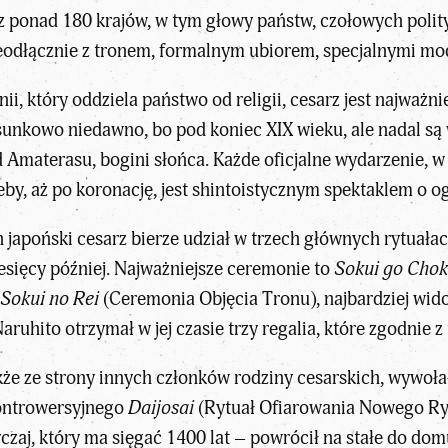
 z ponad 180 krajów, w tym głowy państw, czołowych poli
ieodłącznie z tronem, formalnym ubiorem, specjalnymi mo
ii, który oddziela państwo od religii, cesarz jest najwa
sunkowo niedawno, bo pod koniec XIX wieku, ale nadal są w
Amaterasu, bogini słońca. Każde oficjalne wydarzenie, w
zeby, aż po koronację, jest shintoistycznym spektaklem o
 japoński cesarz bierze udział w trzech głównych rytuała
iesięcy później. Najważniejsze ceremonie to
Sokui go Chok
z
Sokui no Rei
(Ceremonia Objęcia Tronu), najbardziej wido
ruhito otrzymał w jej czasie trzy regalia, które zgodnie z
akże ze strony innych członków rodziny cesarskich, wywołał
kontrowersyjnego
Daijosai
(Rytuał Ofiarowania Nowego Ryżu
czaj, który ma sięgać 1400 lat – powrócił na stałe do dom