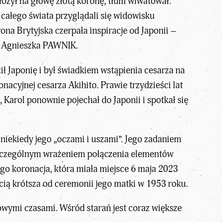
łożył na głowę złotą koronę, tłum wiwatował:
całego świata przyglądali się widowisku
na Brytyjska czerpała inspiracje od Japonii –
ze Agnieszka PAWNIK.
ził Japonię i był świadkiem wstąpienia cesarza na
nacyjnej cesarza Akihito. Prawie trzydzieści lat
Karol ponownie pojechał do Japonii i spotkał się
niekiedy jego „oczami i uszami”. Jego zadaniem
d szczególnym wrażeniem połączenia elementów
ego koronacja, która miała miejsce 6 maja 2023
ecią krótsza od ceremonii jego matki w 1953 roku.
owymi czasami. Wśród starań jest coraz większe