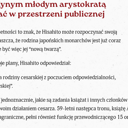
jedynym młodym arystokratą
ać w przestrzeni publicznej
letności to znak, że Hisahito może rozpoczynać swoją
aszcza, że rodzina japońskich monarchów jest już coraz
 być więc jej “nową twarzą”.
je plany, Hisahito odpowiedział:
a rodziny cesarskiej z poczuciem odpowiedzialności,
kiej”.
jednoznacznie, jakie są zadania książat i innych członków r
swoim działaniem cesarza. 59-letni następca tronu, książę
graniczne, pełni również funkcję przewodniczącego 15 or