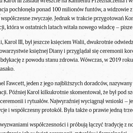
 Karol III zasiadł wreszcie na Kamieniu Przeznaczenia i w
acja pochłonęła ponad 100 milionów funtów, a widzowie z 
współczesne zwyczaje. Jednak w trakcie przygotowań Koro
ycji, która w ostatnich latach witała nowego władcę – pis
i, Karol III, był jeszcze księciem Walii, dwukrotnie odwied
warzystwie księżnej Diany i przyglądał się ceremonii koro
abdykację z powodu stanu zdrowia. Wówczas, w 2019 roku, 
Masako.
l Fawcett, jeden z jego najbliższych doradców, nazywany 
nacji. Później Karol kilkukrotnie skomentował, że był po
 ceremonii i rytuałów. Najwyraźniej wyciągnął wnioski – j
cje i współczesny protokół. Była także o prawie jedną trz
wyzwaniami współczesności i próbują łączyć tradycję z n