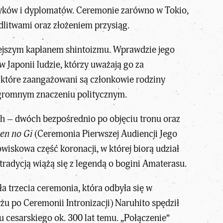
tyków i dyplomatów. Ceremonie zarówno w Tokio,
dlitwami oraz złożeniem przysiąg.
żniejszym kapłanem shintoizmu. Wprawdzie jego
 Japonii ludzie, którzy uważają go za
 które zaangażowani są członkowie rodziny
 ogromnym znaczeniu politycznym.
ch – dwóch bezpośrednio po objęciu tronu oraz
en no Gi
(Ceremonia Pierwszej Audiencji Jego
wiskowa część koronacji, w której biorą udział
 tradycją wiążą się z legendą o bogini Amaterasu.
a trzecia ceremonia, która odbyła się w
 po Ceremonii Intronizacji) Naruhito spędził
u cesarskiego ok. 300 lat temu. „Połączenie”