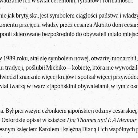
owadzanie ich w świat ceremonii, rytuałów i formalności.
ie jak brytyjska, jest symbolem ciągłości państwa i wład
omentu przejęcia władzy przez cesarza Akihito dom cesars
onii skierowane bezpośrednio do obywateli miało miejsce
n w 1989 roku, stał się symbolem nowej, otwartej monarchii,
adycji, poślubił Michiko – kobietę, która nie wywodziła s
iedził znacznie więcej krajów i spotkał więcej przywódcó
wiał twarzą w twarz z japońskimi obywatelami, w tym z o
a. Był pierwszym członkiem japońskiej rodziny cesarskiej,
 Oxfordzie opisał w książce
The Thames and I: A Memoir 
zesnym księciem Karolem i księżną Dianą i ich wspólnych 