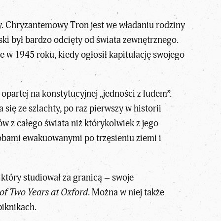
zy. Chryzantemowy Tron jest we władaniu rodziny
ki był bardzo odcięty od świata zewnętrznego.
 w 1945 roku, kiedy ogłosił kapitulację swojego
 opartej na konstytucyjnej „jedności z ludem”.
ię ze szlachty, po raz pierwszy w historii
w z całego świata niż którykolwiek z jego
sobami ewakuowanymi po trzęsieniu ziemi i
 który studiował za granicą – swoje
of Two Years at Oxford
. Można w niej także
piknikach.