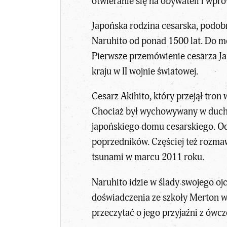
otwieranie się na obywateli i wpr
Japońska rodzina cesarska, podobn
Naruhito od ponad 1500 lat. Do m
Pierwsze przemówienie cesarza Jap
kraju w II wojnie światowej.
Cesarz
Akihito
, który przejął tro
Chociaż był wychowywany w duchu tr
japońskiego domu cesarskiego. Odw
poprzedników. Częściej też rozma
tsunami w marcu 2011 roku.
Naruhito idzie w ślady swojego ojc
doświadczenia ze szkoły Merton w
przeczytać o jego przyjaźni z ówc