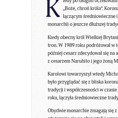
K
iedy po długim oczekiwaniu
„Boże, chroń króla”. Koron
łączącym średniowieczne i 
monarchii o jeszcze dłuższej trad
Kiedy obecny król Wielkiej Brytani
tron. W 1989 roku podróżował w to
później cesarz zdecydował się na 
z cesarzem Naruhito i jego żoną 
Karolowi towarzyszył wtedy Michae
było przyglądać się z bliska koro
tradycji i współczesności w czasie
roku, łączyła średniowieczne trady
Obydwie monarchie zmagają się z 