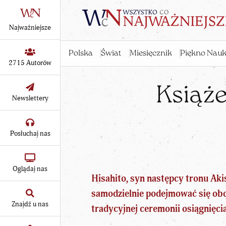
Najważniejsze
Polska
Świat
Miesięcznik
Piękno Nauk
2715 Autorów
Książe
Newslettery
Posłuchaj nas
Oglądaj nas
Hisahito, syn następcy tronu Aki
samodzielnie podejmować się obo
Znajdź u nas
tradycyjnej ceremonii osiągnięci