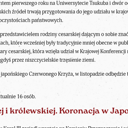
entem pierwszego roku na Uniwersytecie Tsukuba i dwór oc
kich źródeł trwają przygotowania do jego udziału w kraj
roczystościach państwowych.
przedstawicielem rodziny cesarskiej dającym o sobie znać 
tach, które wcześniej były tradycyjnie mniej obecne w pub
 pary cesarskiej, która wzięła udział w Krajowej Konferenc
gdyś przez niszczycielskie trzęsienie ziemi.
 japońskiego Czerwonego Krzyża, w listopadzie odbędzie t
tualnie 16 osób.
j i królewskiej. Koronacja w Japo