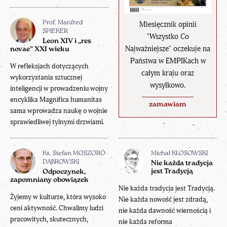
Miesięcznik opinii
Prof. Manfred
SPIEKER
"Wszystko Co
Leon XIV i „res
Najważniejsze" oczekuje na
novae” XXI wieku
Państwa w EMPIKach w
W refleksjach dotyczących
całym kraju oraz
wykorzystania sztucznej
wysyłkowo.
inteligencji w prowadzeniu wojny
encyklika Magnifica humanitas
zamawiam
sama wprowadza naukę o wojnie
sprawiedliwej tylnymi drzwiami.
Ks. Stefan MOSZORO-
Michał KŁOSOWSKI
DĄBROWSKI
Nie każda tradycja
jest Tradycją
Odpoczynek,
zapomniany obowiązek
Nie każda tradycja jest Tradycją.
Żyjemy w kulturze, która wysoko
Nie każda nowość jest zdradą,
ceni aktywność. Chwalimy ludzi
nie każda dawność wiernością i
pracowitych, skutecznych,
nie każda reforma