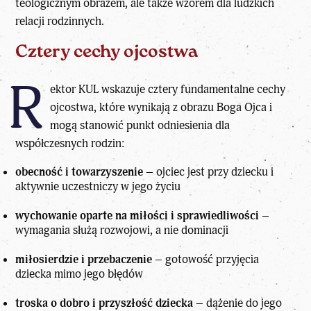
teologicznym obrazem, ale także wzorem dla ludzkich
relacji rodzinnych.
Cztery cechy ojcostwa
R
ektor KUL wskazuje
cztery fundamentalne cechy
ojcostwa
, które wynikają z obrazu Boga Ojca i
mogą stanowić punkt odniesienia dla
współczesnych rodzin:
obecność i towarzyszenie
– ojciec jest przy dziecku i
aktywnie uczestniczy w jego życiu
wychowanie oparte na miłości i sprawiedliwości
–
wymagania służą rozwojowi, a nie dominacji
miłosierdzie i przebaczenie
– gotowość przyjęcia
dziecka mimo jego błędów
troska o dobro i przyszłość dziecka
– dążenie do jego