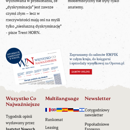
wychowana w przekonaniu, że
modernistyczny nie były tylko
„dyskryminacja” jest zawsze
anatemy.
czymś złym – lecz w
rzeczywistości mają oni na myśli
tylko „niesłuszną dyskryminację”
- pisze Trent HORN.
Wszystko Co
Multilanguage
Newsletter
Najważniejsze
Cotygodniowy
newsletter
Tygodnik opinii
Rankomat
wydawany przez
Popołudniowe
Leasing
Instytut Nowych
Espresso