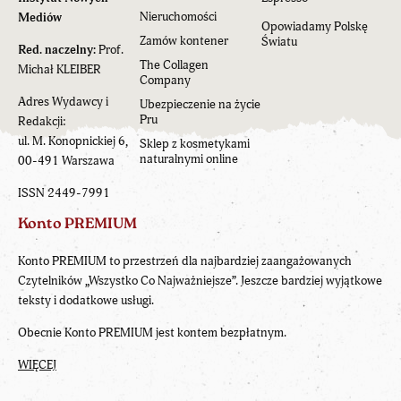
Nieruchomości
Mediów
Opowiadamy Polskę
Zamów kontener
Światu
Red. naczelny:
Prof.
The Collagen
Michał KLEIBER
Company
Adres Wydawcy i
Ubezpieczenie na życie
Pru
Redakcji:
ul. M. Konopnickiej 6,
Sklep z kosmetykami
naturalnymi online
00-491 Warszawa
ISSN 2449-7991
Konto PREMIUM
Konto PREMIUM to przestrzeń dla najbardziej zaangażowanych
Czytelników „Wszystko Co Najważniejsze”. Jeszcze bardziej wyjątkowe
teksty i dodatkowe usługi.
Obecnie Konto PREMIUM jest kontem bezpłatnym.
WIĘCEJ