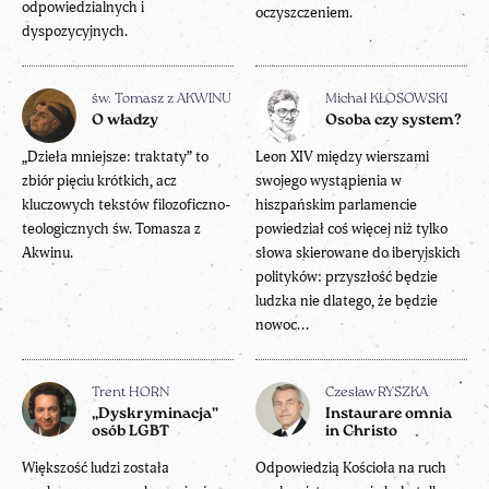
odpowiedzialnych i
oczyszczeniem.
dyspozycyjnych.
św. Tomasz z AKWINU
Michał KŁOSOWSKI
O władzy
Osoba czy system?
„Dzieła mniejsze: traktaty” to
Leon XIV między wierszami
zbiór pięciu krótkich, acz
swojego wystąpienia w
kluczowych tekstów filozoficzno-
hiszpańskim parlamencie
teologicznych św. Tomasza z
powiedział coś więcej niż tylko
Akwinu.
słowa skierowane do iberyjskich
polityków: przyszłość będzie
ludzka nie dlatego, że będzie
nowoc...
Trent HORN
Czesław RYSZKA
„Dyskryminacja”
Instaurare omnia
osób LGBT
in Christo
Większość ludzi została
Odpowiedzią Kościoła na ruch