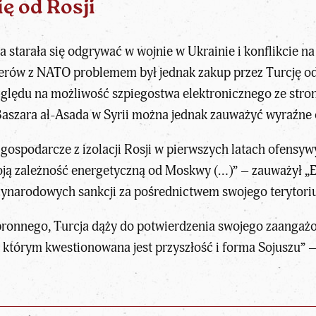
ię od Rosji
a starała się odgrywać w wojnie w Ukrainie i konflikcie n
erów z NATO problemem był jednak zakup przez Turcję od
zględu na możliwość szpiegostwa elektronicznego ze str
aszara al-Asada w Syrii można jednak zauważyć wyraźne 
 gospodarcze z izolacji Rosji w pierwszych latach ofensy
ją zależność energetyczną od Moskwy (…)” – zauważył „
zynarodowych sankcji za pośrednictwem swojego terytori
obronnego, Turcja dąży do potwierdzenia swojego zaanga
w którym kwestionowana jest przyszłość i forma Sojuszu” –