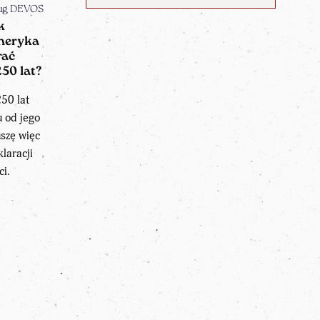
ug DEVOS
k
eryka
rać
50 lat?
50 lat
u od jego
uszę więc
laracji
ci.