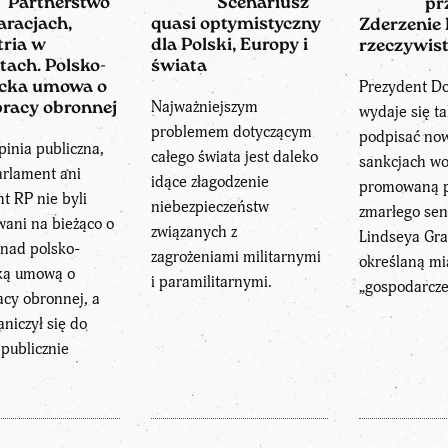
Partnerstwo
Scenariusz
pr
aracjach,
quasi optymistyczny
Zderzenie 
ria w
dla Polski, Europy i
rzeczywis
tach. Polsko-
świata
Prezydent D
ecka umowa o
Najważniejszym
racy obronnej
wydaje się t
problemem dotyczącym
podpisać no
pinia publiczna,
całego świata jest daleko
sankcjach wo
arlament ani
idące złagodzenie
promowaną p
t RP nie byli
niebezpieczeństw
zmarłego se
ani na bieżąco o
związanych z
Lindseya Gr
 nad polsko-
zagrożeniami militarnymi
określaną m
ką umową o
i paramilitarnymi.
„gospodarcze
cy obronnej, a
aniczył się do
publicznie