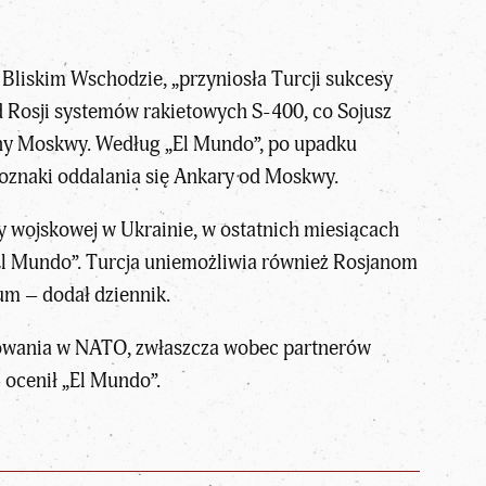
a Bliskim Wschodzie, „przyniosła Turcji sukcesy
 Rosji systemów rakietowych S-400, co Sojusz
ony Moskwy. Według „El Mundo”, po upadku
oznaki oddalania się Ankary od Moskwy.
wy wojskowej w Ukrainie, w ostatnich miesiącach
El Mundo”. Turcja uniemożliwia również Rosjanom
um – dodał dziennik.
żowania w NATO, zwłaszcza wobec partnerów
 ocenił „El Mundo”.