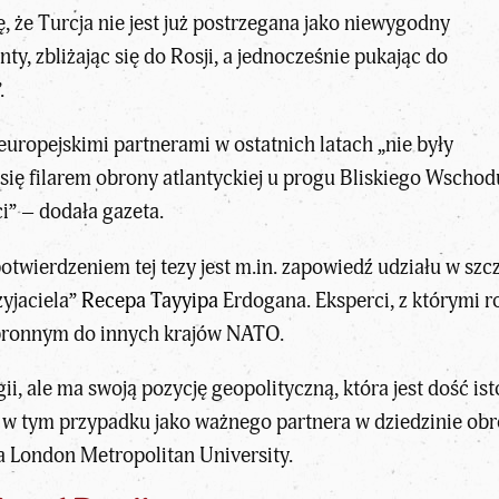
ę, że Turcja nie jest już postrzegana jako niewygodny
nty, zbliżając się do Rosji, a jednocześnie pukając do
.
i europejskimi partnerami w ostatnich latach „nie były
 się filarem obrony atlantyckiej u progu Bliskiego Wscho
i” – dodała gazeta.
otwierdzeniem tej tezy jest m.in. zapowiedź udziału w sz
zyjaciela”
Recepa Tayyipa
Erdogana. Eksperci, z którymi r
obronnym do innych krajów
NATO
.
gii, ale ma swoją pozycję geopolityczną, która jest dość 
 w tym przypadku jako ważnego partnera w dziedzinie obr
 London Metropolitan University.