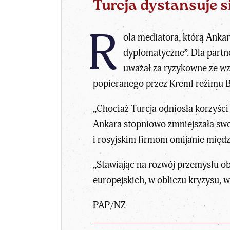
Turcja dystansuje s
R
ola mediatora, którą Ankar
dyplomatyczne”. Dla partn
uważał za ryzykowne ze w
popieranego przez Kreml reżimu B
„Chociaż Turcja odniosła korzyści
Ankara stopniowo zmniejszała swo
i rosyjskim firmom omijanie międ
„Stawiając na rozwój przemysłu 
europejskich, w obliczu kryzysu, 
PAP/NZ