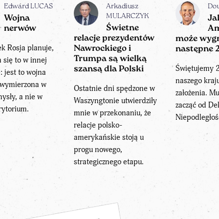
Edward LUCAS
Arkadiusz
Do
MULARCZYK
Wojna
Ja
Świetne
nerwów
Am
relacje prezydentów
może wyg
k Rosja planuje,
Nawrockiego i
następne 2
Trumpa są wielką
 się to w innej
Świętujemy 2
szansą dla Polski
 jest to wojna
naszego kraj
wymierzona w
Ostatnie dni spędzone w
założenia. M
ysły, a nie w
Waszyngtonie utwierdziły
zacząć od Dek
rytorium.
mnie w przekonaniu, że
Niepodległoś
relacje polsko-
amerykańskie stoją u
progu nowego,
strategicznego etapu.