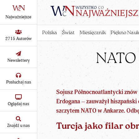
Najważniejsze
Polska
Świat
Miesięcznik
Piękno Nauk
2715 Autorów
NATO 
Newslettery
Posłuchaj nas
Sojusz Północnoatlantycki znów
Erdogana
– zauważył hiszpański d
Oglądaj nas
szczytem NATO w Ankarze. Odbędz
Turcja jako filar 
Znajdź u nas