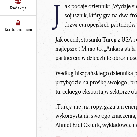
J
ak podaje dziennik: „Wydaje si
Redakcja
sojusznik, który gra na dwa fro
drzwi europejskich partnerów”
Konto premium
Jak ocenił, stosunki Turcji z USA 
najlepsze”. Mimo to, „
Ankara
stała
partnerem w dziedzinie obronnośc
Według hiszpańskiego dziennika p
przybędzie na prośbę swojego „pr
tureckiego eksportu w sektorze 
„Turcja nie ma ropy, gazu ani ener
wykorzystania swojego znaczenia,
Ahmet Erdi Ozturk, wykładowca na