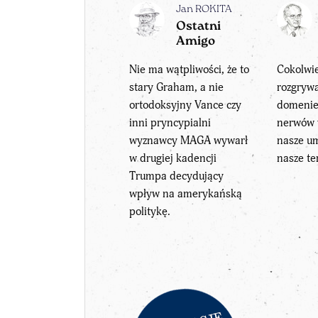
Jan ROKITA
Ostatni
Amigo
Nie ma wątpliwości, że to
Cokolwie
stary Graham, a nie
rozgrywa
ortodoksyjny Vance czy
domenie:
inni pryncypialni
nerwów 
wyznawcy MAGA wywarł
nasze um
w drugiej kadencji
nasze te
Trumpa decydujący
wpływ na amerykańską
politykę.