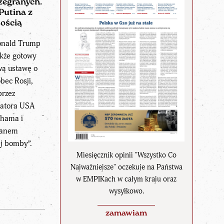
zegranych.
Putina z
tością
onald Trump
akże gotowy
wą ustawę o
bec Rosji,
rzez
natora USA
ahama i
ianem
j bomby”.
Miesięcznik opinii "Wszystko Co
Najważniejsze" oczekuje na Państwa
w EMPIKach w całym kraju oraz
wysyłkowo.
zamawiam