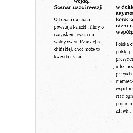
wejdą…
w dekl
Scenariusze inwazji
asymet
Od czasu do czasu
konkre
niemi
powstają książki i filmy o
współp
rosyjskiej inwazji na
wolny świat. Rzadziej o
Polska o
chińskiej, choć może to
polski p
kwestia czasu.
prezyden
informow
pracach
niemiec
współpra
rząd ogr
podania 
zdawk...