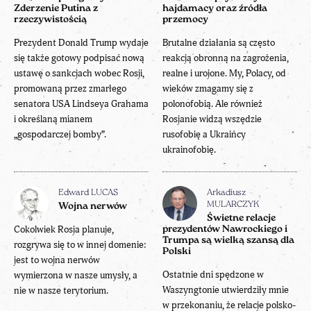
Zderzenie Putina z
hajdamacy oraz źródła
rzeczywistością
przemocy
Prezydent Donald Trump wydaje
Brutalne działania są często
się także gotowy podpisać nową
reakcją obronną na zagrożenia,
ustawę o sankcjach wobec Rosji,
realne i urojone. My, Polacy, od
promowaną przez zmarłego
wieków zmagamy się z
senatora USA Lindseya Grahama
polonofobią. Ale również
i określaną mianem
Rosjanie widzą wszędzie
„gospodarczej bomby”.
rusofobię a Ukraińcy
ukrainofobię.
Edward LUCAS
Arkadiusz
MULARCZYK
Wojna nerwów
Świetne relacje
Cokolwiek Rosja planuje,
prezydentów Nawrockiego i
Trumpa są wielką szansą dla
rozgrywa się to w innej domenie:
Polski
jest to wojna nerwów
Ostatnie dni spędzone w
wymierzona w nasze umysły, a
Waszyngtonie utwierdziły mnie
nie w nasze terytorium.
w przekonaniu, że relacje polsko-