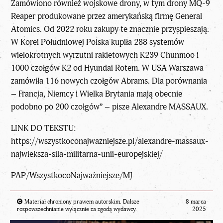
Zamówiono również wojskowe drony, w tym drony MQ-9
Reaper produkowane przez amerykańską firmę General
Atomics. Od 2022 roku zakupy te znacznie przyspieszają.
W Korei Południowej Polska kupiła 288 systemów
wielokrotnych wyrzutni rakietowych K239 Chunmoo i
1000 czołgów K2 od Hyundai Rotem. W USA Warszawa
zamówiła 116 nowych czołgów Abrams. Dla porównania
– Francja, Niemcy i Wielka Brytania mają obecnie
podobno po 200 czołgów” – pisze Alexandre MASSAUX.
LINK DO TEKSTU:
https://wszystkoconajwazniejsze.pl/alexandre-massaux-
najwieksza-sila-militarna-unii-europejskiej/
PAP/WszystkocoNajważniejsze/MJ
Materiał chroniony prawem autorskim. Dalsze
8 marca
rozpowszechnianie wyłącznie za zgodą wydawcy.
2025