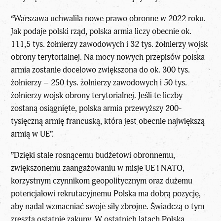
“Warszawa uchwaliła nowe prawo obronne w 2022 roku.
Jak podaje polski rząd, polska armia liczy obecnie ok.
111,5 tys. żołnierzy zawodowych i 32 tys. żołnierzy wojsk
obrony terytorialnej. Na mocy nowych przepisów polska
armia zostanie docelowo zwiększona do ok. 300 tys.
żołnierzy – 250 tys. żołnierzy zawodowych i 50 tys.
żołnierzy wojsk obrony terytorialnej. Jeśli te liczby
zostaną osiągnięte, polska armia przewyższy 200-
tysięczną armię francuską, która jest obecnie największą
armią w UE”.
”Dzięki stale rosnącemu budżetowi obronnemu,
zwiększonemu zaangażowaniu w misje UE i NATO,
korzystnym czynnikom geopolitycznym oraz dużemu
potencjałowi rekrutacyjnemu Polska ma dobrą pozycję,
aby nadal wzmacniać swoje siły zbrojne. Świadczą o tym
zresztą ostatnie zakupy. W ostatnich latach Polska