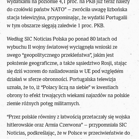
wydatkami na poziomie 4,1 proc. na PKB już teraz należy
do czołówki państw NATO” – zwróciła uwagę lizbońska
stacja telewizyjna, przypominając, że wydatki Portugalii
w tym obszarze sięgają zaledwie 1 proc. PKB.
Według SIC Noticias Polska po ponad 80 latach od
wybuchu II wojny światowej wyciągnęła wnioski ze
swego “geopolitycznego przekleństwa”, jakim jest
położenie geograficzne, a także sąsiedztwo Rosji, stając
się dziś wzorem do naśladowania w UE pod względem
działań w sferze obronności. Portugalska telewizja
uznała, że to, iż “Polacy liczą na siebie” w kwestiach
obrony to efekt trwających wiekami najazdów na polskie
ziemie różnych potęg militarnych.
“Przez polskie równiny z łatwością przetaczały się wojska
hitlerowskie oraz Armia Czerwona” – przypomniała SIC
Noticias, podkreślając, że w Polsce w przeciwieństwie do