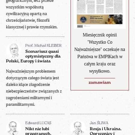
geograficznym, lecz przede
wszystkim wspólnotą
cywilizacyjną opartą na
chrześcijaństwie, filozofii
klasycznej i prawie rzymskim.
Miesięcznik opinii
"Wszystko Co
Prof. Michał KLEIBER
Najważniejsze" oczekuje na
Scenariusz quasi
Państwa w EMPIKach w
optymistyczny dla
Polski, Europy i świata
całym kraju oraz
wysyłkowo.
Najważniejszym problemem
dotyczącym całego świata jest
zamawiam
daleko idące złagodzenie
niebezpieczeństw związanych z
zagrożeniami militarnymi i
paramilitarnymi.
Edward LUCAS
Jan ŚLIWA
Nikt nie lubi
Rosja i Ukraina.
przegranych.
Oprycznicy i