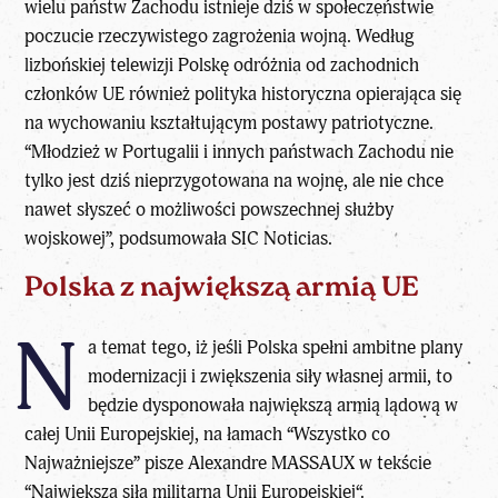
wielu państw Zachodu istnieje dziś w społeczeństwie
poczucie rzeczywistego zagrożenia wojną. Według
lizbońskiej telewizji Polskę odróżnia od zachodnich
członków UE również polityka historyczna opierająca się
na wychowaniu kształtującym postawy patriotyczne.
“Młodzież w Portugalii i innych państwach Zachodu nie
tylko jest dziś nieprzygotowana na wojnę, ale nie chce
nawet słyszeć o możliwości powszechnej służby
wojskowej”, podsumowała SIC Noticias.
Polska z największą armią UE
N
a temat tego, iż jeśli Polska spełni ambitne plany
modernizacji i zwiększenia siły własnej armii, to
będzie dysponowała największą armią lądową w
całej Unii Europejskiej, na łamach “
Wszystko co
Najważniejsze
” pisze
Alexandre MASSAUX
w tekście
“
Największa siła militarna Unii Europejskiej
“.