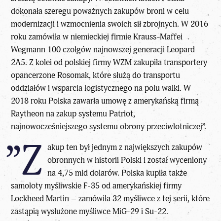
dokonała szeregu poważnych zakupów broni w celu
modernizacji i wzmocnienia swoich sił zbrojnych. W 2016
roku zamówiła w niemieckiej firmie Krauss-Maffei
Wegmann 100 czołgów najnowszej generacji Leopard
2A5. Z kolei od polskiej firmy WZM zakupiła transportery
opancerzone Rosomak, które służą do transportu
oddziałów i wsparcia logistycznego na polu walki. W
2018 roku Polska zawarła umowę z amerykańską firmą
Raytheon na zakup systemu Patriot,
najnowocześniejszego systemu obrony przeciwlotniczej”.
”Z
akup ten był jednym z największych zakupów
obronnych w historii Polski i został wyceniony
na 4,75 mld dolarów. Polska kupiła także
samoloty myśliwskie F-35 od amerykańskiej firmy
Lockheed Martin – zamówiła 32 myśliwce z tej serii, które
zastąpią wysłużone myśliwce MiG-29 i Su-22.