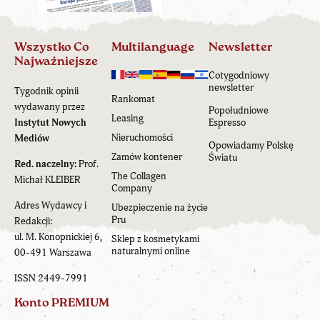
Wszystko Co
Multilanguage
Newsletter
Najważniejsze
Cotygodniowy
newsletter
Tygodnik opinii
Rankomat
wydawany przez
Popołudniowe
Leasing
Instytut Nowych
Espresso
Nieruchomości
Mediów
Opowiadamy Polskę
Zamów kontener
Światu
Red. naczelny:
Prof.
The Collagen
Michał KLEIBER
Company
Adres Wydawcy i
Ubezpieczenie na życie
Pru
Redakcji:
ul. M. Konopnickiej 6,
Sklep z kosmetykami
naturalnymi online
00-491 Warszawa
ISSN 2449-7991
Konto PREMIUM