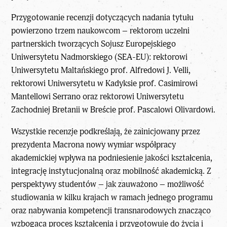
Przygotowanie recenzji dotyczących nadania tytułu
powierzono trzem naukowcom – rektorom uczelni
partnerskich tworzących Sojusz Europejskiego
Uniwersytetu Nadmorskiego (SEA-EU): rektorowi
Uniwersytetu Maltańskiego prof. Alfredowi J. Velli,
rektorowi Uniwersytetu w Kadyksie prof. Casimirowi
Mantellowi Serrano oraz rektorowi Uniwersytetu
Zachodniej Bretanii w Breście prof. Pascalowi Olivardowi.
Wszystkie recenzje podkreślają, że zainicjowany przez
prezydenta
Macrona
nowy wymiar współpracy
akademickiej wpływa na podniesienie jakości kształcenia,
integrację instytucjonalną oraz mobilność akademicką. Z
perspektywy studentów – jak zauważono – możliwość
studiowania w kilku krajach w ramach jednego programu
oraz nabywania kompetencji transnarodowych znacząco
wzbogaca proces kształcenia i przygotowuje do życia i