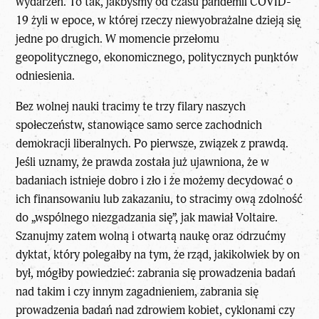
wydarzeń. To tak, jakbyśmy od czasu pandemii COVID-
19 żyli w epoce, w której rzeczy niewyobrażalne dzieją się
jedne po drugich. W momencie przełomu
geopolitycznego, ekonomicznego, politycznych punktów
odniesienia.
Bez wolnej nauki tracimy te trzy filary naszych
społeczeństw, stanowiące samo serce zachodnich
demokracji liberalnych. Po pierwsze, związek z prawdą.
Jeśli uznamy, że prawda została już ujawniona, że w
badaniach istnieje dobro i zło i że możemy decydować o
ich finansowaniu lub zakazaniu, to stracimy ową zdolność
do „wspólnego niezgadzania się”, jak mawiał Voltaire.
Szanujmy zatem wolną i otwartą naukę oraz odrzućmy
dyktat, który polegałby na tym, że rząd, jakikolwiek by on
był, mógłby powiedzieć: zabrania się prowadzenia badań
nad takim i czy innym zagadnieniem, zabrania się
prowadzenia badań nad zdrowiem kobiet, cyklonami czy