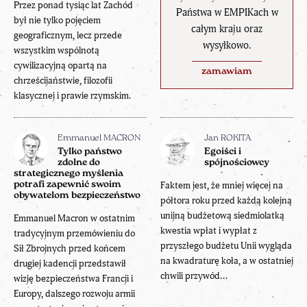
Przez ponad tysiąc lat Zachód
Państwa w EMPIKach w
był nie tylko pojęciem
całym kraju oraz
geograficznym, lecz przede
wysyłkowo.
wszystkim wspólnotą
cywilizacyjną opartą na
zamawiam
chrześcijaństwie, filozofii
klasycznej i prawie rzymskim.
Emmanuel MACRON
Jan ROKITA
Tylko państwo
Egoiści i
zdolne do
spójnościowcy
strategicznego myślenia
potrafi zapewnić swoim
Faktem jest, że mniej więcej na
obywatelom bezpieczeństwo
półtora roku przed każdą kolejną
unijną budżetową siedmiolatką
Emmanuel Macron w ostatnim
kwestia wpłat i wypłat z
tradycyjnym przemówieniu do
przyszłego budżetu Unii wygląda
Sił Zbrojnych przed końcem
na kwadraturę koła, a w ostatniej
drugiej kadencji przedstawił
chwili przywód...
wizję bezpieczeństwa Francji i
Europy, dalszego rozwoju armii