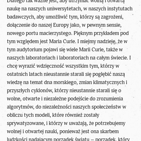
Dlatego tak ważne jest, aby utrzymać wolną i otwartą
naukę na naszych uniwersytetach, w naszych instytutach
badawczych, aby umożliwić tym, którzy są zagrożeni,
dołączenie do naszej Europy jako, w pewnym sensie,
nowego portu macierzystego. Pięknym przykładem pod
tym względem jest Maria Curie. I miejmy nadzieję, że w
tym audytorium pojawi się wiele Marii Curie, także w
naszych laboratoriach i laboratoriach na całym świecie. I
chcę wyrazić wdzięczność wszystkim tym, którzy w
ostatnich latach nieustannie starali się pogłębić naszą
wiedzę na temat dna morskiego, zmian klimatycznych i
przyszłych cyklonów, którzy nieustannie starali się o
wolne, otwarte i niezależne podejście do zrozumienia
algorytmów, do niezależności naszych społeczeństw w
obliczu tych modeli, które również zostały
sprywatyzowane, i którzy w uważają, że potrzebujemy
wolnej i otwartej nauki, ponieważ jest ona skarbem
ludzkości nadającym porządek światu – porządek, który