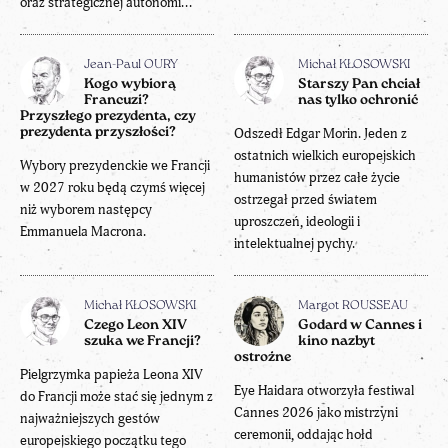
oraz strategicznej autonomi...
Jean-Paul OURY
Michał KŁOSOWSKI
Kogo wybiorą
Starszy Pan chciał
Francuzi?
nas tylko ochronić
Przyszłego prezydenta, czy
prezydenta przyszłości?
Odszedł Edgar Morin. Jeden z
ostatnich wielkich europejskich
Wybory prezydenckie we Francji
humanistów przez całe życie
w 2027 roku będą czymś więcej
ostrzegał przed światem
niż wyborem następcy
uproszczeń, ideologii i
Emmanuela Macrona.
intelektualnej pychy.
Michał KŁOSOWSKI
Margot ROUSSEAU
Czego Leon XIV
Godard w Cannes i
szuka we Francji?
kino nazbyt
ostrożne
Pielgrzymka papieża Leona XIV
Eye Haidara otworzyła festiwal
do Francji może stać się jednym z
Cannes 2026 jako mistrzyni
najważniejszych gestów
ceremonii, oddając hołd
europejskiego początku tego