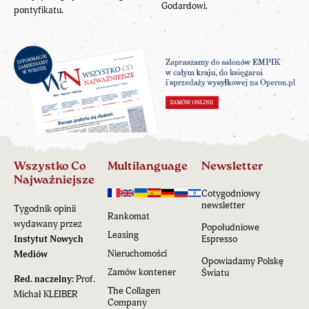
Godardowi.
pontyfikatu.
Wszystko Co
Multilanguage
Newsletter
Najważniejsze
Cotygodniowy
newsletter
Tygodnik opinii
Rankomat
wydawany przez
Popołudniowe
Leasing
Instytut Nowych
Espresso
Nieruchomości
Mediów
Opowiadamy Polskę
Zamów kontener
Światu
Red. naczelny:
Prof.
The Collagen
Michał KLEIBER
Company