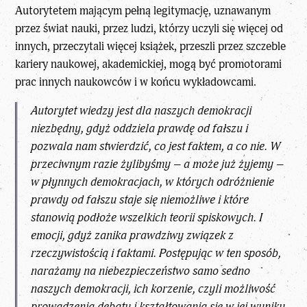
Autorytetem mającym pełną legitymację, uznawanym
przez świat nauki, przez ludzi, którzy uczyli się więcej od
innych, przeczytali więcej książek, przeszli przez szczeble
kariery naukowej, akademickiej, mogą być promotorami
prac innych naukowców i w końcu wykładowcami.
Autorytet wiedzy jest dla naszych demokracji
niezbędny, gdyż oddziela prawdę od fałszu i
pozwala nam stwierdzić, co jest faktem, a co nie. W
przeciwnym razie żylibyśmy – a może już żyjemy –
w płynnych demokracjach, w których odróżnienie
prawdy od fałszu staje się niemożliwe i które
stanowią podłoże wszelkich teorii spiskowych. I
emocji, gdyż zanika prawdziwy związek z
rzeczywistością i faktami. Postępując w ten sposób,
narażamy na niebezpieczeństwo samo sedno
naszych demokracji, ich korzenie, czyli możliwość
prowadzenia debaty i kształtowania się w jej wyniku