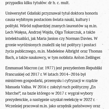
przypadku kilku tytułów: dr h. c. mult.
Uniwersytet Gdański przyznawał tytuł doktora honoris
causa wybitnym postaciom świata nauki, kultury i
polityki. Wśród najbardziej znanych laureatów są m.in.
Lech Wałęsa, Andrzej Wajda, Olga Tokarczuk, a także
intelektualiści, jak Maria Janion czy Norman Davies. W
gronie wyróżnionych znaleźli się też politycy i postaci
życia publicznego, m.in. Madeleine Albright oraz Thomas
Bach, a także naukowcy, w tym noblista Anton Zeilinger.
Emmanuel Macron
(ur. 1977) jest prezydentem Republiki
Francuskiej od 2017 r. W latach 2014–2016 był
ministrem gospodarki, przemysłu i cyfryzacji w rządzie
Manuela Vallsa. W 2016 r. założył ruch polityczny „En
Marche!”, na bazie którego w 2017 r. wygrał wybory
prezydenckie, a następnie uzyskał reelekcję w 2022 r.
Wcześniej pracował m.in. jako urzędnik państwowy oraz