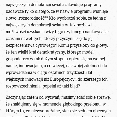
największych demokracji świata zlikwiduje programy
badawcze tylko dlatego, że w nazwie programu widnieje
słowo „różnorodność”? Kto wyobrażał sobie, że jedna z
największych demokracji świata ot tak pozbawi
możliwości uzyskania wizy tego czy innego naukowca, a
czasami nawet tych, którzy przyczynili się do jej
bezpieczeństwa cyfrowego? Komu przyszłoby do głowy,
że ten wielki kraj demokratyczny, którego model
gospodarczy w tak dużym stopniu opiera się na wolnej
nauce, innowacjach, a co więcej, na swojej zdolności do
wprowadzenia w ciągu ostatnich trzydziestu lat
większych innowacji niż Europejczycy i do szerszego ich
rozpowszechnienia, popełni aż taki błąd?
Zaczynając zatem od wyzwań, musimy zdać sobie sprawę,
że znajdujemy się w momencie głębokiego przełomu, w
którym to, co niewyobrażalne, stało się sednem obecnych