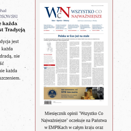
hał
OSOWSKI
e każda
st Tradycją
dycja jest
e każda
zdradą, nie
ść
nie każda
szczeniem.
Miesięcznik opinii "Wszystko Co
Najważniejsze" oczekuje na Państwa
w EMPIKach w całym kraju oraz