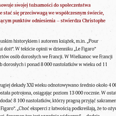
sowuje swojej tożsamości do społeczeństwa
ie stać się przeciwwagą we współczesnym świecie,
jącym punktów odniesienia – stwierdza Christophe
cuskim historykiem i autorem książek, m.in. „Pour
ui doit”. W tekście opinii w dzienniku „Le Figaro”
ztów
osób dorosłych we Francji. W Wielkanoc we Francji
ób dorosłych i ponad 8 000 nastolatków w wieku od 11
rugiej dekady XXI wieku odnotowywano średnio około 4 0
 została potrojona, osiągając poziom 13 000 rocznie. W ost
dodać 8 100 nastolatków, którzy pragną przyjąć sakramen
Figaro”. „Choć eksperci z łatwością podkreślają, że to o