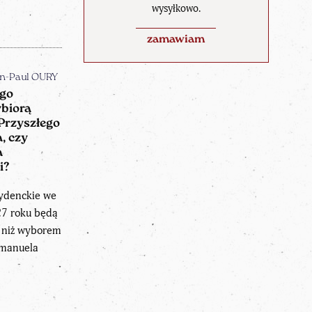
wysyłkowo.
zamawiam
an-Paul OURY
go
biorą
Przyszłego
, czy
a
i?
ydenckie we
27 roku będą
 niż wyborem
manuela