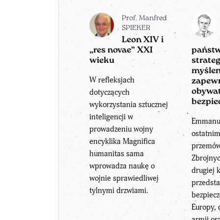
Prof. Manfred
SPIEKER
Leon XIV i
„res novae” XXI
państw
wieku
strate
myślen
W refleksjach
zapew
obywa
dotyczących
bezpie
wykorzystania sztucznej
inteligencji w
Emmanu
prowadzeniu wojny
ostatni
encyklika Magnifica
przemówi
humanitas sama
Zbrojny
wprowadza naukę o
drugiej 
wojnie sprawiedliwej
przedsta
tylnymi drzwiami.
bezpiecz
Europy, 
armii or