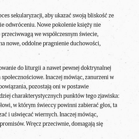
es sekularyzacji, aby ukazać swoją bliskość ze
nie odwróceniu. Nowe pokolenie księży nie
ię przeciwwagą we współczesnym świecie,
na nowe, oddolne pragnienie duchowości,
wanie do liturgii a nawet pewnej doktrynalnej
a społecznościowe. Inaczej mówiąc, zanurzeni w
owiązania, pozostają oni w postawie
rdziej charakterystycznych punktów tego zjawiska:
ołowi
, w którym świeccy powinni zabierać głos, ta
zać i uświęcać wiernych. Inaczej mówiąc,
mpromisów. Wręcz przeciwnie, domagają się