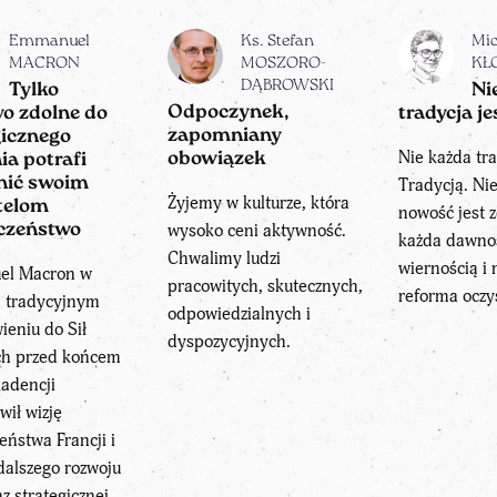
Emmanuel
Ks. Stefan
Mic
MACRON
MOSZORO-
KŁ
DĄBROWSKI
Tylko
Ni
Odpoczynek,
o zdolne do
tradycja je
zapomniany
gicznego
Nie każda tra
obowiązek
ia potrafi
nić swoim
Tradycją. Ni
Żyjemy w kulturze, która
telom
nowość jest 
wysoko ceni aktywność.
czeństwo
każda dawno
Chwalimy ludzi
wiernością i 
el Macron w
pracowitych, skutecznych,
reforma oczy
m tradycyjnym
odpowiedzialnych i
eniu do Sił
dyspozycyjnych.
ch przed końcem
kadencji
wił wizję
eństwa Francji i
dalszego rozwoju
az strategicznej