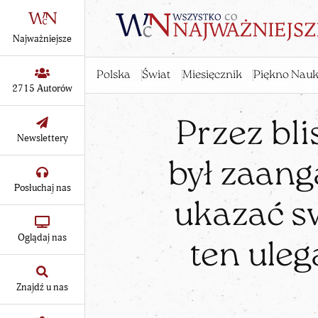
Najważniejsze
Polska
Świat
Miesięcznik
Piękno Nauk
2715 Autorów
Przez bli
Newslettery
był zaang
Posłuchaj nas
ukazać sw
Oglądaj nas
ten ule
Znajdź u nas