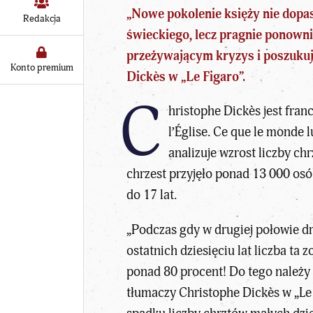
„Nowe pokolenie księży nie dopa
Redakcja
świeckiego, lecz pragnie ponown
przeżywającym kryzys i poszuku
Konto premium
Dickès w „Le Figaro”.
C
hristophe Dickès jest fran
l’Église. Ce que le monde l
analizuje wzrost liczby
chr
chrzest przyjęło ponad 13 000 os
do 17 lat.
„Podczas gdy w drugiej połowie d
ostatnich dziesięciu lat liczba ta
ponad 80 procent! Do tego należy 
tłumaczy Christophe Dickès w „Le 