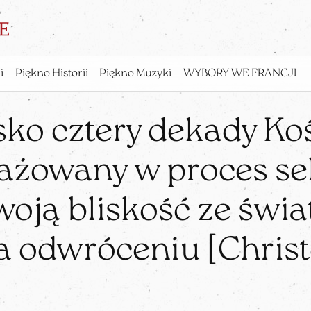
i
Piękno Historii
Piękno Muzyki
WYBORY WE FRANCJI
sko cztery dekady Koś
ażowany w proces sek
oją bliskość ze świa
ga odwróceniu [Chris