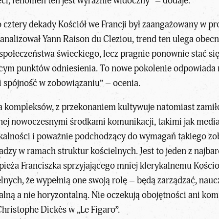
ci, fenomen ten jest wyraźnie widoczny” – dodaje.
ko cztery dekady
Kościół we Francji
był zaangażowany w proc
 analizował Yann Raison du Cleziou, trend ten ulega obec
społeczeństwa świeckiego, lecz pragnie ponownie stać s
ącym punktów odniesienia. To nowe pokolenie odpowiada 
i spójność w zobowiązaniu” – ocenia.
a kompleksów, z przekonaniem kultywuje natomiast zamiło
anej nowoczesnymi środkami komunikacji, takimi jak medi
kalności i poważnie podchodzący do wymagań takiego zob
adzy w ramach struktur kościelnych. Jest to jeden z najba
pieża Franciszka sprzyjającego mniej
klerykalnemu Kości
lnych, że wypełnią one swoją rolę – będą zarządzać, nauc
alną a nie horyzontalną. Nie oczekują obojętności ani ko
Christophe Dickès w
„Le Figaro”
.