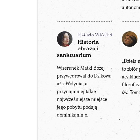
autonomi
Elżbieta WIATER
Historia
obrazu i
sanktuarium
„Dzieła 
Wizerunek Matki Bożej
to zbiór 
przywędrował do Dzikowa
acz kluc
aż z Wołynia, a
filozofi
przynajmniej takie
św. Toma
najwcześniejsze miejsce
jego pobytu podają
dominikanin o.