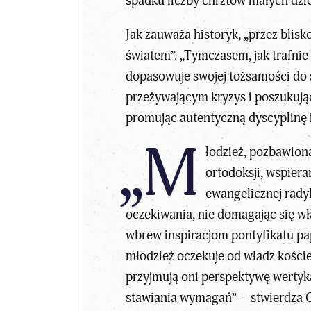
spadku liczby chrztów małych dzie
Jak zauważa historyk, „przez blis
światem”. „Tymczasem, jak trafnie
dopasowuje swojej tożsamości do 
przeżywającym kryzys i poszukuj
promując autentyczną dyscyplinę 
„M
łodzież, pozbawion
ortodoksji, wspier
ewangelicznej rady
oczekiwania, nie domagając się wł
wbrew inspiracjom pontyfikatu pa
młodzież oczekuje od władz koście
przyjmują oni perspektywę wertyk
stawiania wymagań” – stwierdza 