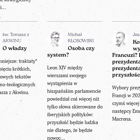
...
św. Tomasz z
Michał
Je
AKWINU
KŁOSOWSKI
Ko
O władzy
Osoba czy
wy
system?
Francuzi? 
mniejsze: traktaty”
prezydenta
Leon XIV między
pięciu krótkich,
prezydent
wierszami swojego
przyszłośc
zowych tekstów
wystąpienia w
czno-teologicznych
Wybory prez
hiszpańskim parlamencie
sza z Akwinu.
Francji w 20
powiedział coś więcej niż
czymś więcej
tylko słowa skierowane do
następcy Em
iberyjskich polityków:
Macrona.
przyszłość będzie ludzka
nie dlatego, że będzie
nowoc...