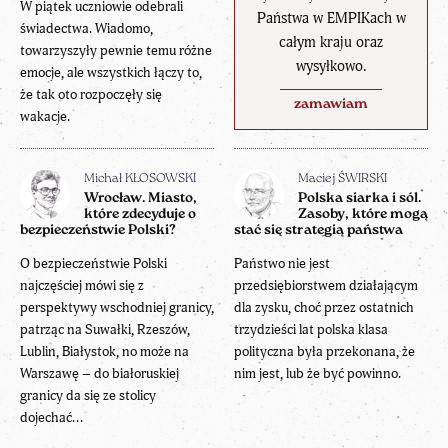
W piątek uczniowie odebrali
Państwa w EMPIKach w
świadectwa. Wiadomo,
całym kraju oraz
towarzyszyły pewnie temu różne
wysyłkowo.
emocje, ale wszystkich łączy to,
że tak oto rozpoczęły się
zamawiam
wakacje.
Michał KŁOSOWSKI
Maciej ŚWIRSKI
Wrocław. Miasto,
Polska siarka i sól.
które zdecyduje o
Zasoby, które mogą
bezpieczeństwie Polski?
stać się strategią państwa
O bezpieczeństwie Polski
Państwo nie jest
najczęściej mówi się z
przedsiębiorstwem działającym
perspektywy wschodniej granicy,
dla zysku, choć przez ostatnich
patrząc na Suwałki, Rzeszów,
trzydzieści lat polska klasa
Lublin, Białystok, no może na
polityczna była przekonana, że
Warszawę – do białoruskiej
nim jest, lub że być powinno.
granicy da się ze stolicy
dojechać...