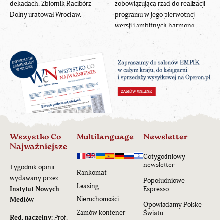
dekadach. Zbiornik Racibórz
zobowiązującą rząd do realizacji
Dolny uratował Wrocław.
programu w jego pierwotnej
wersji i ambitnych harmono...
Wszystko Co
Multilanguage
Newsletter
Najważniejsze
Cotygodniowy
newsletter
Tygodnik opinii
Rankomat
wydawany przez
Popołudniowe
Leasing
Instytut Nowych
Espresso
Nieruchomości
Mediów
Opowiadamy Polskę
Zamów kontener
Światu
Red. naczelny:
Prof.