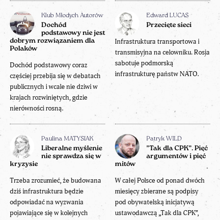
Klub Młodych Autorów
Edward LUCAS
Dochód
Przecięte sieci
podstawowy nie jest
dobrym rozwiązaniem dla
Infrastruktura transportowa i
Polaków
transmisyjna na celowniku. Rosja
sabotuje podmorską
Dochód podstawowy coraz
infrastrukturę państw NATO.
częściej przebija się w debatach
publicznych i wcale nie dziwi w
krajach rozwiniętych, gdzie
nierówności rosną.
Paulina MATYSIAK
Patryk WILD
Liberalne myślenie
"Tak dla CPK”. Pięć
nie sprawdza się w
argumentów i pięć
kryzysie
mitów
Trzeba zrozumieć, że budowana
W całej Polsce od ponad dwóch
dziś infrastruktura będzie
miesięcy zbierane są podpisy
odpowiadać na wyzwania
pod obywatelską inicjatywą
pojawiające się w kolejnych
ustawodawczą „Tak dla CPK”,