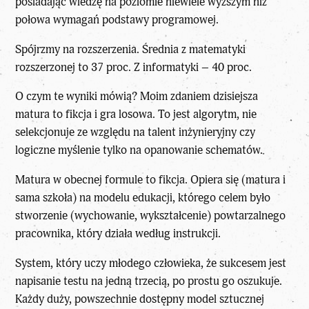
posiadając wiedzę na poziomie niewiele wyższym niż
połowa wymagań podstawy programowej.
Spójrzmy na rozszerzenia. Średnia z matematyki
rozszerzonej to 37 proc. Z informatyki – 40 proc.
O czym te wyniki mówią? Moim zdaniem dzisiejsza
matura to fikcja i gra losowa. To jest algorytm, nie
selekcjonuje ze względu na talent inżynieryjny czy
logiczne myślenie tylko na opanowanie schematów.
Matura w obecnej formule to fikcja. Opiera się (matura i
sama szkoła) na modelu edukacji, którego celem było
stworzenie (wychowanie, wykształcenie) powtarzalnego
pracownika, który działa według instrukcji.
System, który uczy młodego człowieka, że sukcesem jest
napisanie testu na jedną trzecią, po prostu go oszukuje.
Każdy duży, powszechnie dostępny model sztucznej