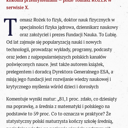
kilkoma przemyśleniami – pisze
Tomasz ROŻEK
w
serwisie X.
T
omasz Rożek to fizyk, doktor nauk fizycznych w
specjalności fizyka jądrowa, dziennikarz naukowy
oraz założyciel i prezes Fundacji Nauka. To Lubię.
Od lat zajmuje się popularyzacją nauki i nowych
technologii, prowadząc wykłady, programy, podcasty
oraz jeden z najpopularniejszych polskich kanałów
poświęconych nauce. Jest także autorem książek,
prelegentem i doradcą Dyrektora Generalnego ESA, a
misją jego fundacji jest rozwijanie wiedzy naukowej i
krytycznego myślenia wśród dzieci i dorosłych
Komentuje
wyniki matur
: „81,1 proc. zdało, co dziesiąty
ma poprawkę, a średnia z matematyki i polskiego na
podstawie to 59 proc. Co to oznacza w praktyce? Że
statystyczny polski maturzysta kończy szkołę średnią,