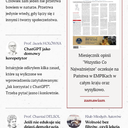
Człowiek sam jeden nie przetrwa
bowiem w naturze. Przetrwa
jedynie wtedy, gdy łączy się z
innymi i tworzy społeczeństwa.
Prof. Jacek HOŁÓWKA
ChatGPT jako
domowy
Miesięcznik opinii
korepetytor
"Wszystko Co
Intuicyjnie odkryłem kilka zasad,
Najważniejsze" oczekuje na
które są wyliczone we
Państwa w EMPIKach w
wprowadzeniu zatytułowanym:
całym kraju oraz
„Jak korzystać z ChatGPT”.
wysyłkowo.
Trzeba pytać jasno i konkretnie.
zamawiam
Prof. Chantal DELSOL
Klub Młodych Autorów
Jeśli nie edukuje się
Wolność bez
dzieci,demokracja
filtrów, czyli lekcja