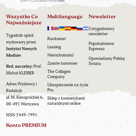
Wszystko Co
Multilanguage
Newsletter
Najważniejsze
Cotygodniowy
newsletter
Tygodnik opinii
Rankomat
wydawany przez
Popołudniowe
Leasing
Instytut Nowych
Espresso
Nieruchomości
Mediów
Opowiadamy Polskę
Zamów kontener
Światu
Red. naczelny:
Prof.
The Collagen
Michał KLEIBER
Company
Adres Wydawcy i
Ubezpieczenie na życie
Pru
Redakcji:
ul. M. Konopnickiej 6,
Sklep z kosmetykami
naturalnymi online
00-491 Warszawa
ISSN 2449-7991
Konto PREMIUM