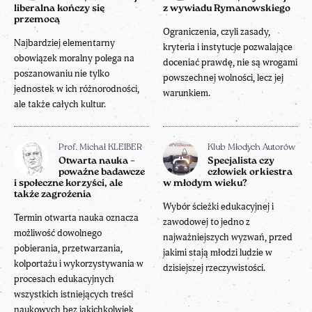
liberalna kończy się
z wywiadu Rymanowskiego
przemocą
Ograniczenia, czyli zasady,
Najbardziej elementarny
kryteria i instytucje pozwalające
obowiązek moralny polega na
doceniać prawdę, nie są wrogami
poszanowaniu nie tylko
powszechnej wolności, lecz jej
jednostek w ich różnorodności,
warunkiem.
ale także całych kultur.
Prof. Michał KLEIBER
Klub Młodych Autorów
Otwarta nauka –
Specjalista czy
poważne badawcze
człowiek orkiestra
i społeczne korzyści, ale
w młodym wieku?
także zagrożenia
Wybór ścieżki edukacyjnej i
Termin otwarta nauka oznacza
zawodowej to jedno z
możliwość dowolnego
najważniejszych wyzwań, przed
pobierania, przetwarzania,
jakimi stają młodzi ludzie w
kolportażu i wykorzystywania w
dzisiejszej rzeczywistości.
procesach edukacyjnych
wszystkich istniejących treści
naukowych bez jakichkolwiek