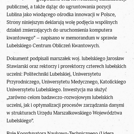
publicznej, a także dążąc do ugruntowania pozycji
Lublina jako wiodącego ośrodka innowacji w Polsce,
Strony niniejszym deklarują wolę podjęcia wspólnych
działań zmierzających do uruchomienia komputera
kwantowego” – napisano w memorandum w sprawie
Lubelskiego Centrum Obliczeń Kwantowych.
Dokument podpisali marszałek woj. lubelskiego Jarosław
Stawiarski oraz rektorzy i prorektorzy czterech lubelskich
uczelni: Politechniki Lubelskiej, Uniwersytetu
Przyrodniczego, Uniwersytetu Medycznego, Katolickiego
Uniwersytetu Lubelskiego. Inwestycja ma służyć
„zarówno celom badawczo-rozwojowym lubelskich
uczelni, jak i optymalizacji procesów zarządzania danymi
w strukturach Urzędu Marszałkowskiego Województwa
Lubelskiego”.
Rolę Koordynatora Naukowo-Technicznego (Lidera