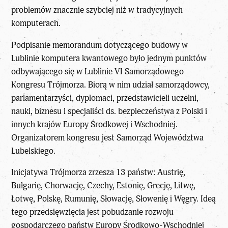
problemów znacznie szybciej niż w tradycyjnych
komputerach.
Podpisanie memorandum dotyczącego budowy w
Lublinie komputera kwantowego było jednym punktów
odbywającego się w Lublinie VI Samorządowego
Kongresu Trójmorza. Biorą w nim udział samorządowcy,
parlamentarzyści, dyplomaci, przedstawicieli uczelni,
nauki, biznesu i specjaliści ds. bezpieczeństwa z Polski i
innych krajów Europy Środkowej i Wschodniej.
Organizatorem kongresu jest Samorząd Województwa
Lubelskiego.
Inicjatywa Trójmorza zrzesza 13 państw: Austrię,
Bułgarię, Chorwację, Czechy, Estonię, Grecję, Litwę,
Łotwę, Polskę, Rumunię, Słowację, Słowenię i Węgry. Ideą
tego przedsięwzięcia jest pobudzanie rozwoju
gospodarczego państw Europy Środkowo-Wschodniej