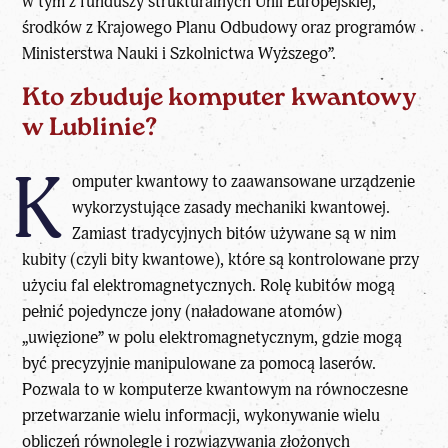
w tym z funduszy strukturalnych Unii Europejskiej,
środków z Krajowego Planu Odbudowy oraz programów
Ministerstwa Nauki i Szkolnictwa Wyższego”.
Kto zbuduje komputer kwantowy
w Lublinie?
K
omputer kwantowy to zaawansowane urządzenie
wykorzystujące zasady mechaniki kwantowej.
Zamiast tradycyjnych bitów używane są w nim
kubity (czyli bity kwantowe), które są kontrolowane przy
użyciu fal elektromagnetycznych. Rolę kubitów mogą
pełnić pojedyncze jony (naładowane atomów)
„uwięzione” w polu elektromagnetycznym, gdzie mogą
być precyzyjnie manipulowane za pomocą laserów.
Pozwala to w komputerze kwantowym na równoczesne
przetwarzanie wielu informacji, wykonywanie wielu
obliczeń równolegle i rozwiązywania złożonych