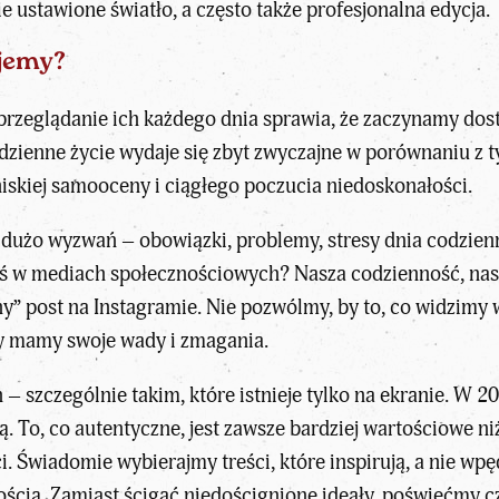
e ustawione światło, a często także profesjonalna edycja.
ujemy?
przeglądanie ich każdego dnia sprawia, że zaczynamy dost
zienne życie wydaje się zbyt zwyczajne w porównaniu z t
 niskiej samooceny i ciągłego poczucia niedoskonałości.
co dużo wyzwań – obowiązki, problemy, stresy dnia codzi
toś w mediach społecznościowych? Nasza codzienność, nas
ny” post na Instagramie. Nie pozwólmy, by to, co widzimy 
cy mamy swoje wady i zmagania.
 – szczególnie takim, które istnieje tylko na ekranie. W 
ą. To, co autentyczne, jest zawsze bardziej wartościowe n
 Świadomie wybierajmy treści, które inspirują, a nie wpę
ścią. Zamiast ścigać niedoścignione ideały, poświęćmy cz