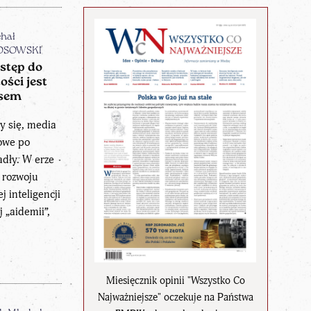
hał
OSOWSKI
stęp do
ości jest
usem
y się, media
owe po
adły. W erze
 rozwoju
ej inteligencji
j „aidemii”,
Miesięcznik opinii "Wszystko Co
Najważniejsze" oczekuje na Państwa