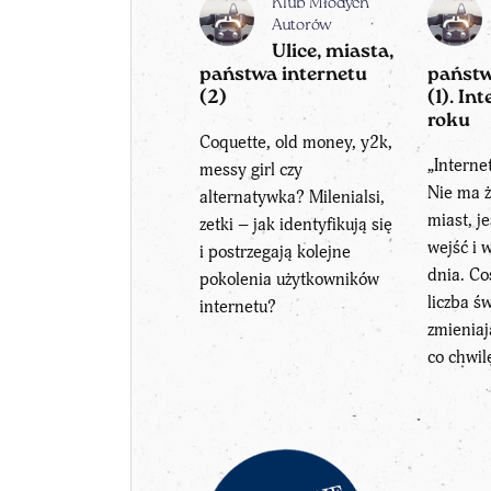
Klub Młodych
Autorów
Ulice, miasta,
państwa internetu
państw
(2)
(1). In
roku
Coquette, old money, y2k,
„Interne
messy girl czy
Nie ma ż
alternatywka? Milenialsi,
miast, je
zetki – jak identyfikują się
wejść i 
i postrzegają kolejne
dnia. Co
pokolenia użytkowników
liczba ś
internetu?
zmieniaj
co chwilę