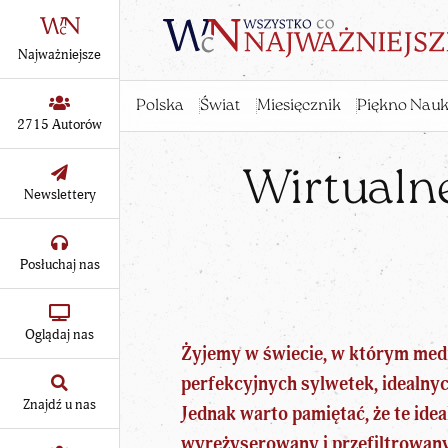
Najważniejsze
Polska
Świat
Miesięcznik
Piękno Nauk
2715 Autorów
Wirtualne
Newslettery
Posłuchaj nas
Oglądaj nas
Żyjemy w świecie, w którym med
perfekcyjnych sylwetek, idealnyc
Znajdź u nas
Jednak warto pamiętać, że te ide
wyreżyserowany i przefiltrowan