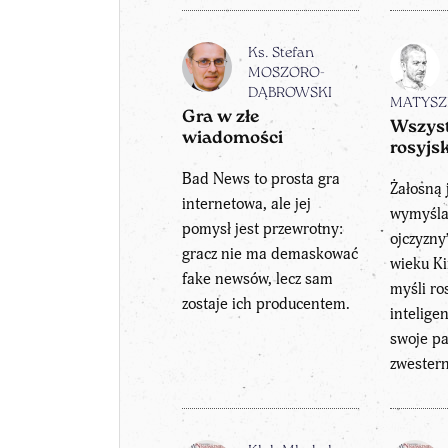
Ks. Stefan
MOSZORO-
DĄBROWSKI
MATYSZ
Gra w złe
Wszyst
wiadomości
rosyjs
Bad News to prosta gra
Żałosną 
internetowa, ale jej
wymyśla
pomysł jest przewrotny:
ojczyzny
gracz nie ma demaskować
wieku Ki
fake newsów, lecz sam
myśli ro
zostaje ich producentem.
inteligen
swoje p
zwester