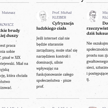
Mateusz
Prof. Michał
Mic
KLEIBER
KŁ
Cyfryzacja
Do
KOWICZ
ludzkiego ciała
rzeczywist
kie brudy
dziś luks
kiej duszy
Jeśli internet ciał nie
Nie oszukujm
będzie starannie
jest praca
społeczności
zarządzany, może stać się
nia sobie
prostu nas zj
narzędziem kontroli i
”, pisał w XIX
gwałtownego
dominacji, silnie
riejewski. Miał na
sieci, sztuczn
wpływając na
syjską
i postępujące
funkcjonowanie całego
cję, która chciała
tj.
społeczeństwa - pisze
aństwo
prof.
nizować.