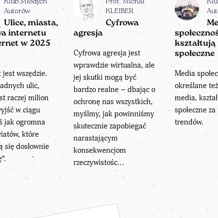
Klub Młodych
Prof. Michał
Klu
Autorów
KLEIBER
Au
Ulice, miasta,
Cyfrowa
Me
a internetu
agresja
społeczno
ternet w 2025
kształtują
Cyfrowa agresja jest
społeczne
wprawdzie wirtualna, ale
t jest wszędzie.
Media społec
jej skutki mogą być
adnych ulic,
określane też
bardzo realne – dbając o
st raczej milion
media, kształ
ochronę nas wszystkich,
wyjść w ciągu
społeczne z
myślmy, jak powinniśmy
ś jak ogromna
trendów.
skutecznie zapobiegać
wiatów, które
narastającym
ą się dosłownie
konsekwencjom
”.
rzeczywistośc...