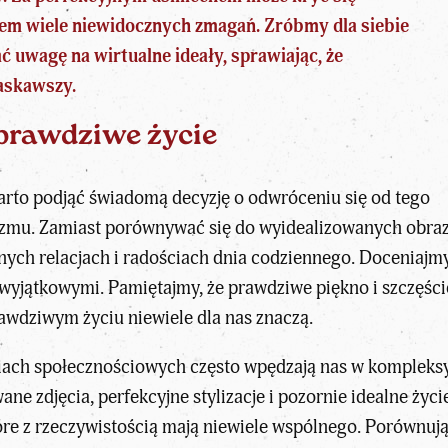
em wiele niewidocznych zmagań. Zróbmy dla siebie
 uwagę na wirtualne ideały, sprawiając, że
łaskawszy.
 prawdziwe życie
rto podjąć świadomą decyzję o odwróceniu się od tego
izmu. Zamiast porównywać się do wyidealizowanych obraz
nych relacjach i radościach dnia codziennego. Doceniajm
wyjątkowymi. Pamiętajmy, że prawdziwe piękno i szczęście 
awdziwym życiu niewiele dla nas znaczą.
ach społecznościowych często wpędzają nas w kompleksy,
ne zdjęcia, perfekcyjne stylizacje i pozornie idealne ży
óre z rzeczywistością mają niewiele wspólnego. Porównują