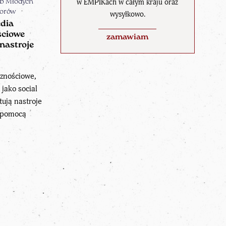
w EMPIKach w całym kraju oraz
b Młodych
torów
wysyłkowo.
dia
ściowe
zamawiam
 nastroje
znościowe,
 jako social
tują nastroje
a pomocą