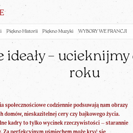
i
Piękno Historii
Piękno Muzyki
WYBORY WE FRANCJI
 ideały – ucieknijmy
roku
ia społecznościowe codziennie podsuwają nam obrazy
h domów, nieskazitelnej cery czy bajkowego życia.
alne kadry to tylko wycinek rzeczywistości – starannie
y. Za perfekcyjnym uśmiechem może kryć się