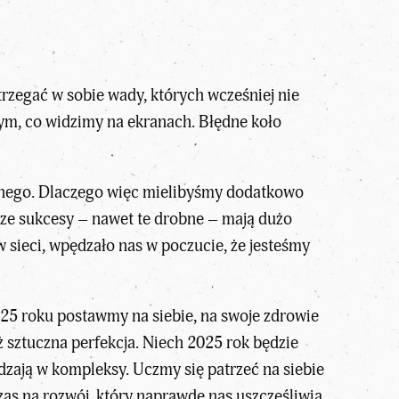
rzegać w sobie wady, których wcześniej nie
ym, co widzimy na ekranach. Błędne koło
ennego. Dlaczego więc mielibyśmy dodatkowo
ze sukcesy – nawet te drobne – mają dużo
w sieci, wpędzało nas w poczucie, że jesteśmy
2025 roku postawmy na siebie, na swoje zdrowie
iż sztuczna perfekcja. Niech 2025 rok będzie
dzają w kompleksy. Uczmy się patrzeć na siebie
as na rozwój, który naprawdę nas uszczęśliwia.