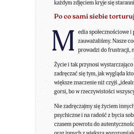
każdym zdjęciem kryje się staranni
Po co sami siebie tortur
M
edia społecznościowe i 
zauważaliśmy. Nasze cod
prowadzi do frustracji,
Życie i tak przynosi wystarczają
zadręczać się tym, jak wygląda k
większe znaczenie niż czyjś „ideal
gorsi, bo w rzeczywistości wszys
Nie zadręczajmy się życiem innych
psychiczne i na radość z bycia sob
czasem powrotu do autentyczności.
oraz innych z większą wyrozumiało