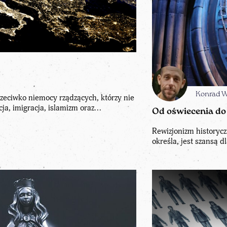
Konrad 
zeciwko niemocy rządzących, którzy nie
ja, imigracja, islamizm oraz...
Od oświecenia do
Rewizjonizm historycz
określa, jest szansą d