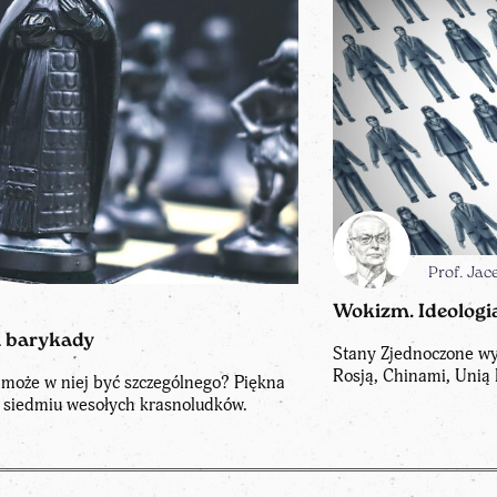
Prof. J
Wokizm. Ideologi
a barykady
Stany Zjednoczone wyg
Rosją, Chinami, Unią 
 może w niej być szczególnego? Piękna
i siedmiu wesołych krasnoludków.