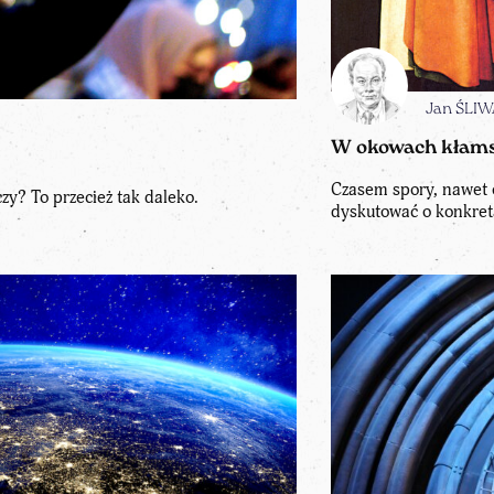
Jan ŚLIW
W okowach kłamstw
Czasem spory, nawet 
y? To przecież tak daleko.
dyskutować o konkret