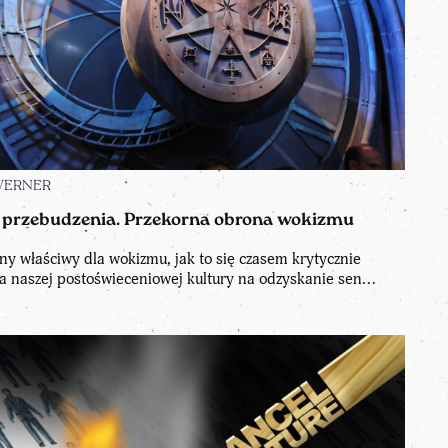
WERNER
 przebudzenia. Przekorna obrona wokizmu
ny właściwy dla wokizmu, jak to się czasem krytycznie
la naszej postoświeceniowej kultury na odzyskanie sen...