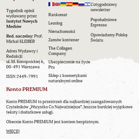
Cotygodniowy
newsletter
Tygodnik opinii
Rankomat
wydawany przez
Popołudniowe
Instytut Nowych
Leasing
Espresso
Mediów
Nieruchomości
Opowiadamy Polskę
Red. naczelny:
Prof.
Zamów kontener
Światu
Michał KLEIBER
The Collagen
Adres Wydawcy i
Company
Redakcji:
ul. M. Konopnickiej 6,
Ubezpieczenie na życie
00-491 Warszawa
Pru
Sklep z kosmetykami
ISSN 2449-7991
naturalnymi online
Konto PREMIUM
Konto PREMIUM to przestrzeń dla najbardziej zaangażowanych
Czytelników „Wszystko Co Najważniejsze”. Jeszcze bardziej wyjątkowe
teksty i dodatkowe usługi.
Obecnie Konto PREMIUM jest kontem bezpłatnym.
WIĘCEJ