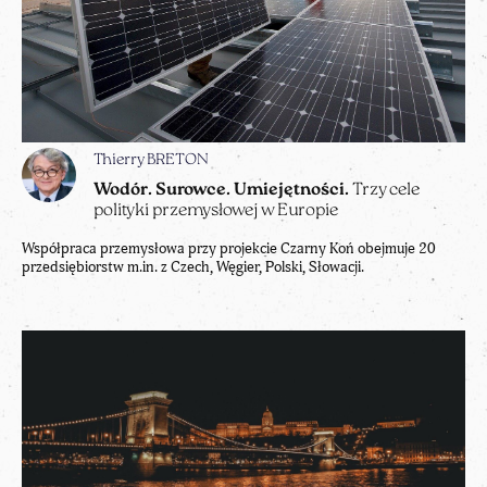
Thierry BRETON
Wodór. Surowce. Umiejętności.
Trzy cele
polityki przemysłowej w Europie
Współpraca przemysłowa przy projekcie Czarny Koń obejmuje 20
przedsiębiorstw m.in. z Czech, Węgier, Polski, Słowacji.