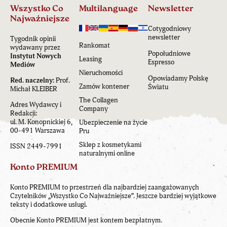
Wszystko Co
Multilanguage
Newsletter
Najważniejsze
Cotygodniowy
newsletter
Tygodnik opinii
Rankomat
wydawany przez
Popołudniowe
Instytut Nowych
Leasing
Espresso
Mediów
Nieruchomości
Opowiadamy Polskę
Red. naczelny:
Prof.
Zamów kontener
Światu
Michał KLEIBER
The Collagen
Adres Wydawcy i
Company
Redakcji:
ul. M. Konopnickiej 6,
Ubezpieczenie na życie
00-491 Warszawa
Pru
Sklep z kosmetykami
ISSN 2449-7991
naturalnymi online
Konto PREMIUM
Konto PREMIUM to przestrzeń dla najbardziej zaangażowanych
Czytelników „Wszystko Co Najważniejsze”. Jeszcze bardziej wyjątkowe
teksty i dodatkowe usługi.
Obecnie Konto PREMIUM jest kontem bezpłatnym.