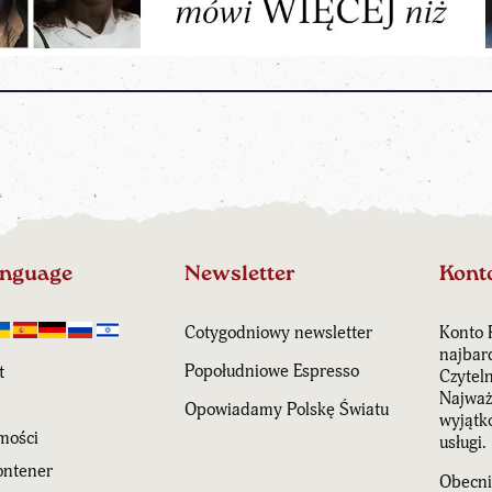
anguage
Newsletter
Kont
Cotygodniowy newsletter
Konto 
najbar
Popołudniowe Espresso
t
Czytel
Najważn
Opowiadamy Polskę Światu
wyjątk
mości
usługi.
ntener
Obecni