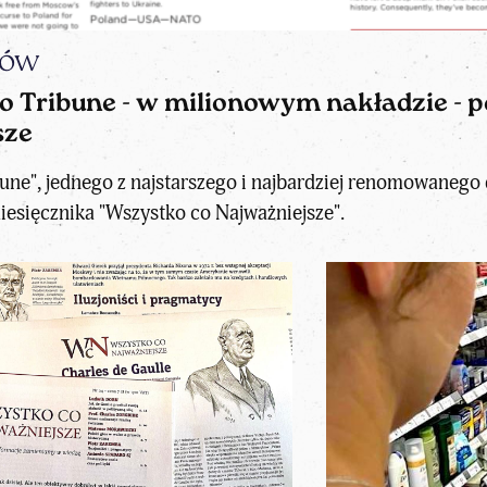
iów
Tribune - w milionowym nakładzie - po 
sze
e", jednego z najstarszego i najbardziej renomowanego d
esięcznika "Wszystko co Najważniejsze".