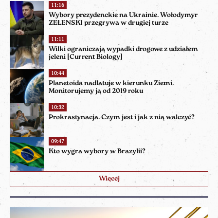
11:16
Wybory prezydenckie na Ukrainie. Wołodymyr
ZEŁENSKI przegrywa w drugiej turze
11:11
Wilki ograniczają wypadki drogowe z udziałem
jeleni [Current Biology]
10:44
Planetoida nadlatuje w kierunku Ziemi.
Monitorujemy ją od 2019 roku
10:32
Prokrastynacja. Czym jest i jak z nią walczyć?
09:47
Kto wygra wybory w Brazylii?
Więcej