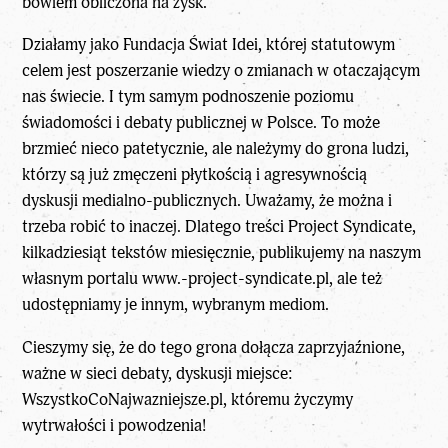
bowiem obliczona na zysk.
Działamy jako Fundacja Świat Idei, której statutowym
celem jest poszerzanie wiedzy o zmianach w otaczającym
nas świecie. I tym samym podnoszenie poziomu
świadomości i debaty publicznej w Polsce. To może
brzmieć nieco patetycznie, ale należymy do grona ludzi,
którzy są już zmęczeni płytkością i agresywnością
dyskusji medialno-publicznych. Uważamy, że można i
trzeba robić to inaczej. Dlatego treści Project Syndicate,
kilkadziesiąt tekstów miesięcznie, publikujemy na naszym
własnym portalu
www.-project-syndicate.pl
, ale też
udostępniamy je innym, wybranym mediom.
Cieszymy się, że do tego grona dołącza zaprzyjaźnione,
ważne w sieci debaty, dyskusji miejsce:
WszystkoCoNajwazniejsze.pl, któremu życzymy
wytrwałości i powodzenia!