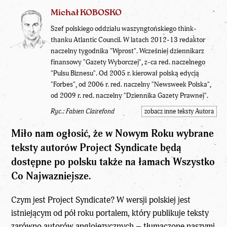
Michał KOBOSKO
Szef polskiego oddziału waszyngtońskiego think-
thanku Atlantic Council. W latach 2012-13 redaktor
naczelny tygodnika "Wprost". Wcześniej dziennikarz
finansowy "Gazety Wyborczej", z-ca red. naczelnego
"Pulsu Biznesu". Od 2005 r. kierował polską edycją
"Forbes", od 2006 r. red. naczelny "Newsweek Polska",
od 2009 r. red. naczelny "Dziennika Gazety Prawnej".
Ryc.: Fabien Clairefond
zobacz inne teksty Autora
Miło nam ogłosić, że w Nowym Roku wybrane
teksty autorów Project Syndicate będą
dostępne po polsku także na łamach Wszystko
Co Najwazniejsze.
Czym jest Project Syndicate? W wersji polskiej jest
istniejącym od pół roku portalem, który publikuje teksty
zarówno autorów anglojęzycznych – tłumaczone naszymi