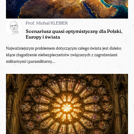
Prof. Michał KLEIBER
Scenariusz quasi optymistyczny dla Polski,
Europy i świata
Najważniejszym problemem dotyczącym całego świata jest daleko
idące złagodzenie niebezpieczeństw związanych z zagrożeniami
militarnymi i paramilitarny...