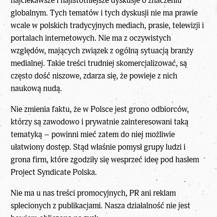
najciekawsze i najistotniejsze dyskusje o znaczeniu
globalnym. Tych tematów i tych dyskusji nie ma prawie
wcale w polskich tradycyjnych mediach, prasie, telewizji i
portalach internetowych.
Nie ma z oczywistych
względów, mających związek z ogólną sytuacją branży
medialnej. Takie treści trudniej skomercjalizować, są
często dość niszowe, zdarza się, że powieje z nich
naukową nudą.
Nie zmienia faktu, że w Polsce jest grono odbiorców,
którzy są zawodowo i prywatnie zainteresowani taką
tematyką – powinni mieć zatem do niej możliwie
ułatwiony dostęp. Stąd właśnie pomysł grupy ludzi i
grona firm, które zgodziły się wesprzeć ideę pod hasłem
Project Syndicate Polska.
Nie ma u nas treści promocyjnych, PR ani reklam
splecionych z publikacjami. Nasza działalność nie jest