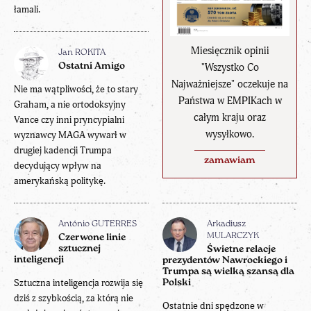
łamali.
Miesięcznik opinii
Jan ROKITA
"Wszystko Co
Ostatni Amigo
Najważniejsze" oczekuje na
Nie ma wątpliwości, że to stary
Państwa w EMPIKach w
Graham, a nie ortodoksyjny
całym kraju oraz
Vance czy inni pryncypialni
wysyłkowo.
wyznawcy MAGA wywarł w
drugiej kadencji Trumpa
zamawiam
decydujący wpływ na
amerykańską politykę.
António GUTERRES
Arkadiusz
MULARCZYK
Czerwone linie
sztucznej
Świetne relacje
inteligencji
prezydentów Nawrockiego i
Trumpa są wielką szansą dla
Sztuczna inteligencja rozwija się
Polski
dziś z szybkością, za którą nie
Ostatnie dni spędzone w