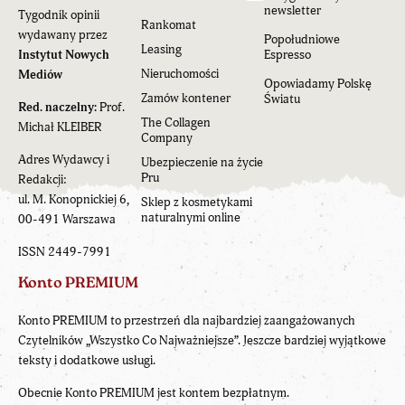
newsletter
Tygodnik opinii
Rankomat
wydawany przez
Popołudniowe
Leasing
Instytut Nowych
Espresso
Nieruchomości
Mediów
Opowiadamy Polskę
Zamów kontener
Światu
Red. naczelny:
Prof.
The Collagen
Michał KLEIBER
Company
Adres Wydawcy i
Ubezpieczenie na życie
Pru
Redakcji:
ul. M. Konopnickiej 6,
Sklep z kosmetykami
naturalnymi online
00-491 Warszawa
ISSN 2449-7991
Konto PREMIUM
Konto PREMIUM to przestrzeń dla najbardziej zaangażowanych
Czytelników „Wszystko Co Najważniejsze”. Jeszcze bardziej wyjątkowe
teksty i dodatkowe usługi.
Obecnie Konto PREMIUM jest kontem bezpłatnym.