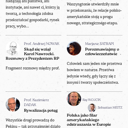
nadążają ani państwa, ani
Waszyngtonie utwierdziły mnie
instytucje, ani nawet ci, którzy ją
w przekonaniu, że relacje polsko-
tworzą, a technologia zdolna
amerykańskie stoją u progu
przekształcać gospodarki, rynek
nowego, strategicznego etapu.
pracy, wybo...
Prof. Andrzej NOWAK
Marjane SATRAPI
Skąd się wziął
Porozmawiajmy o
Karol Nawrocki.
człowieczeństwie
Rozmowy z Prezydentem RP
Człowiek sam jeden nie przetrwa
Fragment rozmowy między prof.
bowiem w naturze. Przetrwa
jedynie wtedy, gdy łączy się z
innymi i tworzy społeczeństwa.
Ray WOJCIK
Prof. Kazimierz
DADAK
Sebastian MEITZ
Rywalizacja potęg
Polska jako filar
Wszystkie drogi prowadzą do
amerykańskiego
odstraszania w Europie
Pekinu – tak przynajmniej działo