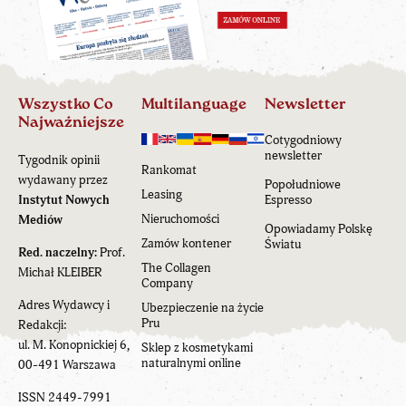
Wszystko Co
Multilanguage
Newsletter
Najważniejsze
Cotygodniowy
newsletter
Tygodnik opinii
Rankomat
wydawany przez
Popołudniowe
Leasing
Instytut Nowych
Espresso
Nieruchomości
Mediów
Opowiadamy Polskę
Zamów kontener
Światu
Red. naczelny:
Prof.
The Collagen
Michał KLEIBER
Company
Adres Wydawcy i
Ubezpieczenie na życie
Pru
Redakcji:
ul. M. Konopnickiej 6,
Sklep z kosmetykami
naturalnymi online
00-491 Warszawa
ISSN 2449-7991