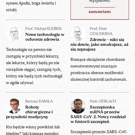
wysyłkowo.
synem Apolla, boga światła i
sztuki.
zamawiam
Prof. Michał KLEIBER
Prof. Piotr
CZAUDERNA
Nowe technologie w
ochronie zdrowia
Zdrowie – nikt się
nie dowie, jako smakujesz, aż
Technologie na pewno nie
się zepsujesz
zastąpią w przyszłości lekarzy,
Rosnące obciążenie chorobami
ale lekarze, którzy będą po nie
nowotworowymi znacząco
rozsądnie sięgać, zastąpią tych,
przekracza obecne możliwości
którzy nie będą tych technologii
skutecznej kontroli zachorowań.
w ogóle używać.
Bartosz KABAŁA
Piotr GERLACH
Roboty
Szczepionka
chirurgiczne i
mRNA przeciw
przyszłość medycyny
SARS-CoV-2. Nowy rozdział
w historii szczepień
Kto będzie winny powikłań lub
Szczepionki przeciw SARS-CoV-
błędów? Jaki kompas moralny