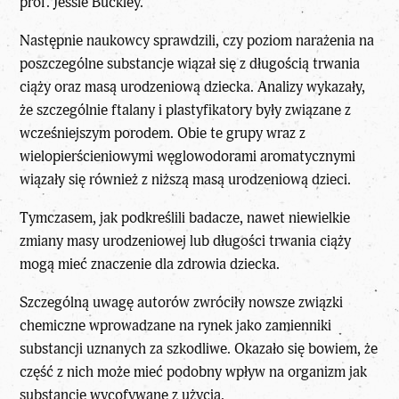
prof. Jessie Buckley.
Następnie naukowcy sprawdzili, czy poziom narażenia na
poszczególne substancje wiązał się z długością trwania
ciąży oraz masą urodzeniową dziecka. Analizy wykazały,
że szczególnie ftalany i plastyfikatory były związane z
wcześniejszym porodem. Obie te grupy wraz z
wielopierścieniowymi węglowodorami aromatycznymi
wiązały się również z niższą masą urodzeniową dzieci.
Tymczasem, jak podkreślili badacze, nawet niewielkie
zmiany masy urodzeniowej lub długości trwania ciąży
mogą mieć znaczenie dla zdrowia dziecka.
Szczególną uwagę autorów zwróciły nowsze związki
chemiczne wprowadzane na rynek jako zamienniki
substancji uznanych za szkodliwe. Okazało się bowiem, że
część z nich może mieć podobny wpływ na organizm jak
substancje wycofywane z użycia.