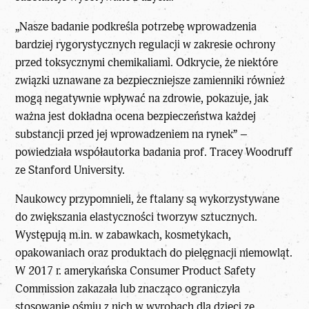
„Nasze badanie podkreśla potrzebę wprowadzenia
bardziej rygorystycznych regulacji w zakresie ochrony
przed toksycznymi chemikaliami. Odkrycie, że niektóre
związki uznawane za bezpieczniejsze zamienniki również
mogą negatywnie wpływać na zdrowie, pokazuje, jak
ważna jest dokładna ocena bezpieczeństwa każdej
substancji przed jej wprowadzeniem na rynek” –
powiedziała współautorka badania prof. Tracey Woodruff
ze Stanford University.
Naukowcy przypomnieli, że ftalany są wykorzystywane
do zwiększania elastyczności tworzyw sztucznych.
Występują m.in. w zabawkach, kosmetykach,
opakowaniach oraz produktach do pielęgnacji niemowląt.
W 2017 r. amerykańska Consumer Product Safety
Commission zakazała lub znacząco ograniczyła
stosowanie ośmiu z nich w wyrobach dla dzieci ze