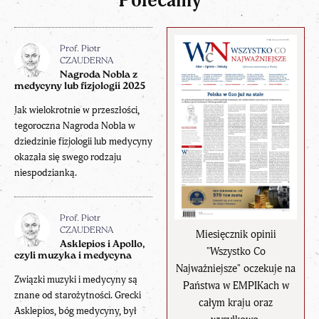
Polecamy
Prof. Piotr
CZAUDERNA
Nagroda Nobla z
medycyny lub fizjologii 2025
Jak wielokrotnie w przeszłości,
tegoroczna Nagroda Nobla w
dziedzinie fizjologii lub medycyny
okazała się swego rodzaju
niespodzianką.
Prof. Piotr
CZAUDERNA
Miesięcznik opinii
Asklepios i Apollo,
"Wszystko Co
czyli muzyka i medycyna
Najważniejsze" oczekuje na
Związki muzyki i medycyny są
Państwa w EMPIKach w
znane od starożytności. Grecki
całym kraju oraz
Asklepios, bóg medycyny, był