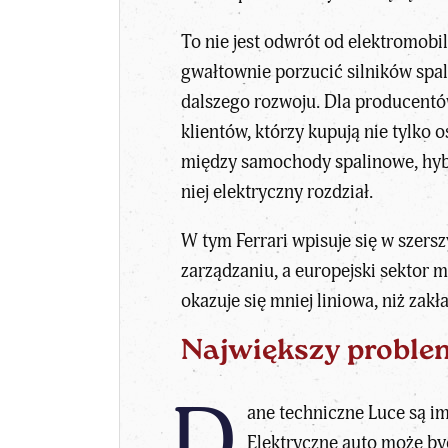
To nie jest odwrót od elektromobil
gwałtownie porzucić silników spal
dalszego rozwoju. Dla producent
klientów, którzy kupują nie tylko 
między samochody spalinowe, hybry
niej elektryczny rozdział.
W tym Ferrari wpisuje się w szers
zarządzaniu, a europejski sektor m
okazuje się mniej liniowa, niż zakł
Największy proble
D
ane techniczne Luce są im
Elektryczne auto może być