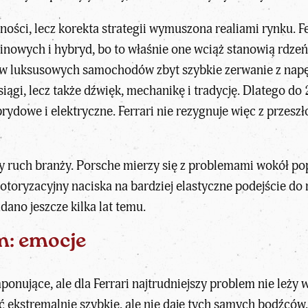
ności, lecz korekta strategii wymuszona realiami rynku. Fe
inowych i hybryd, bo to właśnie one wciąż stanowią rdzeń
ów luksusowych samochodów zbyt szybkie zerwanie z nap
osiągi, lecz także dźwięk, mechanikę i tradycję. Dlatego d
dowe i elektryczne. Ferrari nie rezygnuje więc z przeszło
zy ruch branży. Porsche mierzy się z problemami wokół p
otoryzacyjny naciska na bardziej elastyczne podejście do 
adano jeszcze kilka lat temu.
m: emocje
ponujące, ale dla Ferrari najtrudniejszy problem nie leży 
 ekstremalnie szybkie, ale nie daje tych samych bodźców, 