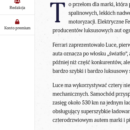
T
o przełom dla marki, która
Redakcja
spalinowych, lekkich nadw
motoryzacji. Elektryczne F
Konto premium
producentów luksusowych aut ogr
Ferrari zaprezentowało Luce, pier
auta oznacza po włosku „światło”,
później niż część konkurentów, ale
bardzo szybki i bardzo luksusowy
Luce ma wykorzystywać cztery niez
mechanicznych. Samochód przyspi
zasięg około 530 km na jednym ł
obsługujący superszybkie ładowani
czterodrzwiowym autem marki i p