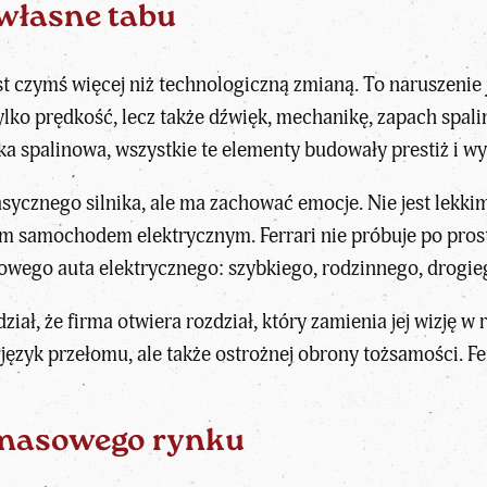
 własne tabu
 jest czymś więcej niż technologiczną zmianą. To naruszeni
lko prędkość, lecz także dźwięk, mechanikę, zapach spalin
tka spalinowa, wszystkie te elementy budowały prestiż i
lasycznego silnika, ale ma zachować emocje. Nie jest le
 samochodem elektrycznym. Ferrari nie próbuje po prost
owego auta elektrycznego: szybkiego, rodzinnego, drogie
dział, że firma otwiera rozdział, który zamienia jej wizję
 język przełomu, ale także ostrożnej obrony tożsamości. F
z masowego rynku