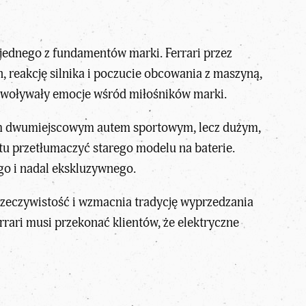
e jednego z fundamentów marki. Ferrari przez
, reakcję silnika i poczucie obcowania z maszyną,
 wywoływały emocje wśród miłośników marki.
kkim dwumiejscowym autem sportowym, lecz dużym,
u przetłumaczyć starego modelu na baterie.
go i nadal ekskluzywnego.
 w rzeczywistość i wzmacnia tradycję wyprzedzania
errari musi przekonać klientów, że elektryczne