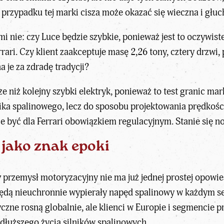
przypadku tej marki cisza może okazać się wieczna i głuc
i nie: czy Luce będzie szybkie, ponieważ jest to oczywiste
rari. Czy klient zaakceptuje masę 2,26 tony, cztery drzwi, 
a je za zdradę tradycji?
e niż kolejny szybki elektryk, ponieważ to test granic mar
ika spalinowego, lecz do sposobu projektowania prędkości,
nie być dla Ferrari obowiązkiem regulacyjnym. Stanie się 
 jako znak epoki
y przemysł motoryzacyjny nie ma już jednej prostej opowie
ędą nieuchronnie wypierały napęd spalinowy w każdym seg
czne rosną globalnie, ale klienci w Europie i segmencie p
 dłuższego życia silników spalinowych.