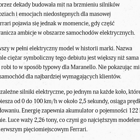
 przez dekady budowała mit na brzmieniu silników
oziach i emocjach niedostępnych dla masowej
errari pojawia się jednak w momencie, gdy część
anicza ambicje w obszarze
samochodów elektrycznych
.
wszy w pełni elektryczny model w historii marki. Nazwa
 ale ciężar symboliczny tego debiutu jest większy niż sam
 robi to w sposób typowy dla Maranello. Nie pokazując mie
 samochód dla najbardziej wymagających klientów.
ależne silniki elektryczne, po jednym na każde koło, któr
esza od 0 do 100 km/h w około 2,5 sekundy, osiąga pręd
adowaniu. Energię zapewnia akumulator o pojemności 122
e. Luce waży 2,26 tony, co czyni go najcięższym modelem w
ierwszym pięciomiejscowym Ferrari.