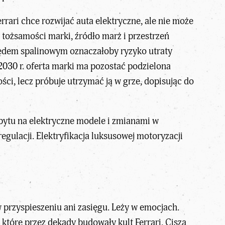
rrari chce rozwijać auta elektryczne, ale nie może
 tożsamości marki, źródło marż i przestrzeń
ędem spalinowym oznaczałoby ryzyko utraty
o 2030 r. oferta marki ma pozostać podzielona
ści, lecz próbuje utrzymać ją w grze, dopisując do
opytu na elektryczne modele i zmianami w
regulacji.
Elektryfikacja luksusowej motoryzacji
w przyspieszeniu ani zasięgu. Leży w emocjach.
które przez dekady budowały kult Ferrari. Cisza