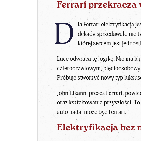
Ferrari przekracza
D
la Ferrari elektryfikacja
dekady sprzedawało nie ty
której sercem jest jednos
Luce odwraca tę logikę. Nie ma k
czterodrzwiowym, pięcioosobowym
Próbuje stworzyć nowy typ luksus
John Elkann, prezes Ferrari, powie
oraz kształtowania przyszłości. To
auto nadal może być Ferrari.
Elektryfikacja be