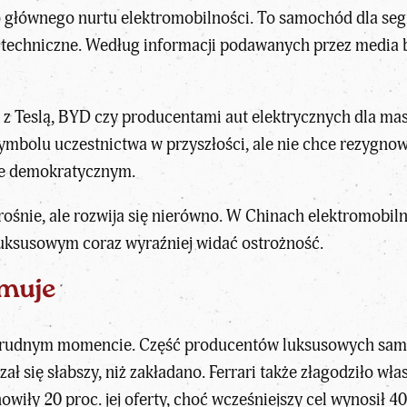
do głównego nurtu elektromobilności. To samochód dla seg
 techniczne. Według informacji podawanych przez medi
ię z Teslą, BYD czy producentami aut elektrycznych dla ma
symbolu uczestnictwa w przyszłości, ale nie chce rezygnow
ie demokratycznym.
rośnie, ale rozwija się nierówno. W Chinach elektromobil
e luksusowym coraz wyraźniej widać ostrożność.
muje
 trudnym momencie. Część producentów luksusowych sam
azał się słabszy, niż zakładano. Ferrari także złagodziło wł
owiły 20 proc. jej oferty, choć wcześniejszy cel wynosił 40