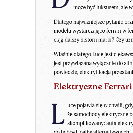
może być luksusem, ale w 
Dlatego najważniejsze pytanie brzm
modelu wystarczająco ferrari w fer
ciąg dalszy historii marki? Czy uzn
Właśnie dlatego Luce jest ciekawsz
jest przywiązana wyłącznie do siln
powiedzie, elektryfikacja przesta
Elektryczne Ferrari
L
uce pojawia się w chwili, gd
że samochody elektryczne b
skomplikowany: auta elektry
do hybryd, paliw alternatywnych i