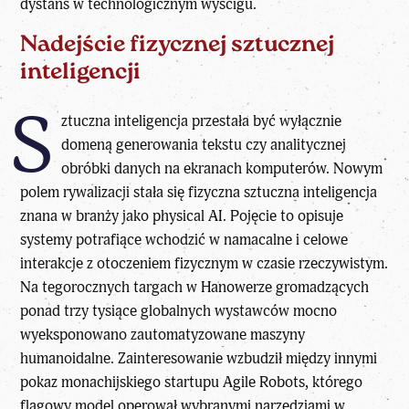
dystans w technologicznym wyścigu.
Nadejście fizycznej sztucznej
inteligencji
S
ztuczna inteligencja przestała być wyłącznie
domeną generowania tekstu czy analitycznej
obróbki danych na ekranach komputerów. Nowym
polem rywalizacji stała się fizyczna sztuczna inteligencja
znana w branży jako physical AI. Pojęcie to opisuje
systemy potrafiące wchodzić w namacalne i celowe
interakcje z otoczeniem fizycznym w czasie rzeczywistym.
Na tegorocznych targach w Hanowerze gromadzących
ponad trzy tysiące globalnych wystawców mocno
wyeksponowano zautomatyzowane maszyny
humanoidalne. Zainteresowanie wzbudził między innymi
pokaz monachijskiego startupu Agile Robots, którego
flagowy model operował wybranymi narzędziami w