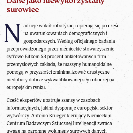
Dane jako niewykorzystany
surowiec
N
adzieje wokół robotyzacji opierają się po części
na uwarunkowaniach demograficznych i
gospodarczych. Według oficjalnego badania
przeprowadzonego przez niemieckie stowarzyszenie
cyfrowe Bitkom 58 procent ankietowanych firm
przemysłowych zakłada, że maszyny humanoidalne
pomogą w przyszłości zminimalizować drastyczne
niedobory dobrze wykwalifikowanej siły roboczej na
europejskim rynku.
Część ekspertów upatruje szansy w zasobach
informacyjnych, jakimi dysponuje europejski sektor
wytwórczy. Antonio Krueger kierujący Niemieckim
Centrum Badawczym Sztucznej Inteligencji zwraca
uwagę na ogromne wolumeny surowych danych