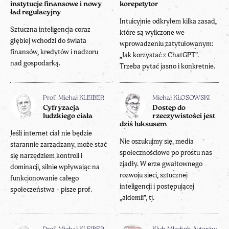
instytucje finansowe i nowy
korepetytor
ład regulacyjny
Intuicyjnie odkryłem kilka zasad,
Sztuczna inteligencja coraz
które są wyliczone we
głębiej wchodzi do świata
wprowadzeniu zatytułowanym:
finansów, kredytów i nadzoru
„Jak korzystać z ChatGPT”.
nad gospodarką.
Trzeba pytać jasno i konkretnie.
Prof. Michał KLEIBER
Michał KŁOSOWSKI
Cyfryzacja
Dostęp do
ludzkiego ciała
rzeczywistości jest
dziś luksusem
Jeśli internet ciał nie będzie
Nie oszukujmy się, media
starannie zarządzany, może stać
społecznościowe po prostu nas
się narzędziem kontroli i
zjadły. W erze gwałtownego
dominacji, silnie wpływając na
rozwoju sieci, sztucznej
funkcjonowanie całego
inteligencji i postępującej
społeczeństwa - pisze prof.
„aidemii”, tj.