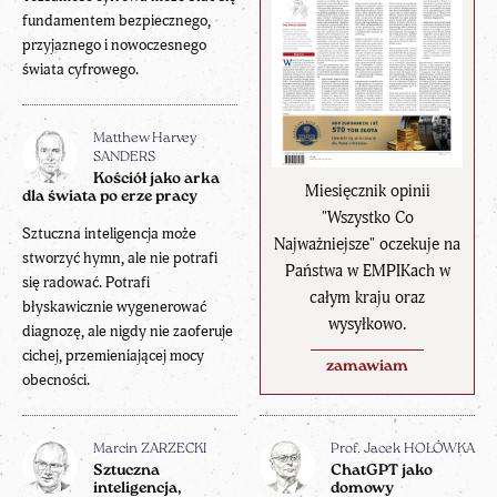
fundamentem bezpiecznego,
przyjaznego i nowoczesnego
świata cyfrowego.
Matthew Harvey
SANDERS
Kościół jako arka
Miesięcznik opinii
dla świata po erze pracy
"Wszystko Co
Sztuczna inteligencja może
Najważniejsze" oczekuje na
stworzyć hymn, ale nie potrafi
Państwa w EMPIKach w
się radować. Potrafi
całym kraju oraz
błyskawicznie wygenerować
wysyłkowo.
diagnozę, ale nigdy nie zaoferuje
cichej, przemieniającej mocy
zamawiam
obecności.
Marcin ZARZECKI
Prof. Jacek HOŁÓWKA
Sztuczna
ChatGPT jako
inteligencja,
domowy