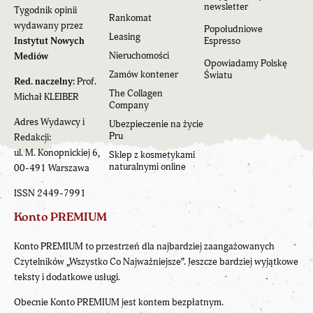
newsletter
Tygodnik opinii
Rankomat
wydawany przez
Popołudniowe
Leasing
Instytut Nowych
Espresso
Nieruchomości
Mediów
Opowiadamy Polskę
Zamów kontener
Światu
Red. naczelny:
Prof.
The Collagen
Michał KLEIBER
Company
Adres Wydawcy i
Ubezpieczenie na życie
Pru
Redakcji:
ul. M. Konopnickiej 6,
Sklep z kosmetykami
naturalnymi online
00-491 Warszawa
ISSN 2449-7991
Konto PREMIUM
Konto PREMIUM to przestrzeń dla najbardziej zaangażowanych
Czytelników „Wszystko Co Najważniejsze”. Jeszcze bardziej wyjątkowe
teksty i dodatkowe usługi.
Obecnie Konto PREMIUM jest kontem bezpłatnym.