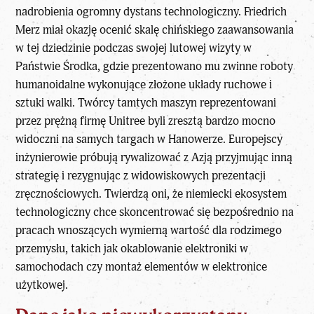
nadrobienia ogromny dystans technologiczny. Friedrich
Merz miał okazję ocenić skalę chińskiego zaawansowania
w tej dziedzinie podczas swojej lutowej wizyty w
Państwie Środka, gdzie prezentowano mu zwinne roboty
humanoidalne wykonujące złożone układy ruchowe i
sztuki walki. Twórcy tamtych maszyn reprezentowani
przez prężną firmę Unitree byli zresztą bardzo mocno
widoczni na samych targach w Hanowerze. Europejscy
inżynierowie próbują rywalizować z Azją przyjmując inną
strategię i rezygnując z widowiskowych prezentacji
zręcznościowych. Twierdzą oni, że niemiecki ekosystem
technologiczny chce skoncentrować się bezpośrednio na
pracach wnoszących wymierną wartość dla rodzimego
przemysłu, takich jak okablowanie elektroniki w
samochodach czy montaż elementów w elektronice
użytkowej.