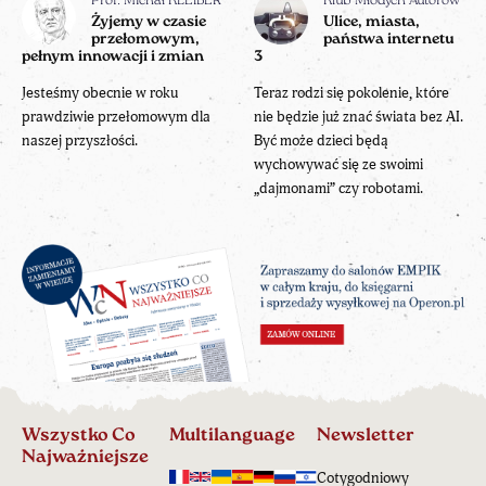
Prof. Michał KLEIBER
Klub Młodych Autorów
Żyjemy w czasie
Ulice, miasta,
przełomowym,
państwa internetu
pełnym innowacji i zmian
3
Jesteśmy obecnie w roku
Teraz rodzi się pokolenie, które
prawdziwie przełomowym dla
nie będzie już znać świata bez AI.
naszej przyszłości.
Być może dzieci będą
wychowywać się ze swoimi
„dajmonami” czy robotami.
Wszystko Co
Multilanguage
Newsletter
Najważniejsze
Cotygodniowy