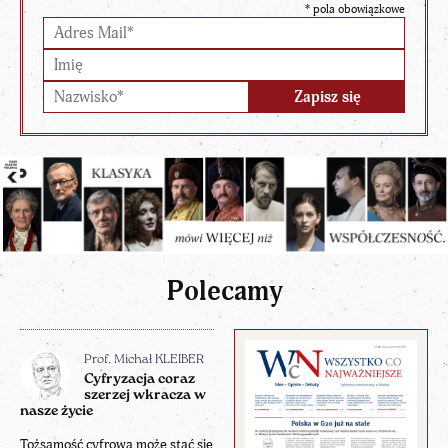
*
pola obowiązkowe
Polecamy
Prof. Michał KLEIBER
Cyfryzacja coraz
szerzej wkracza w
nasze życie
Tożsamość cyfrowa może stać się