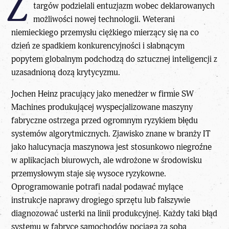
Z
targów podzielali entuzjazm wobec deklarowanych
możliwości nowej technologii. Weterani
niemieckiego przemysłu ciężkiego mierzący się na co
dzień ze spadkiem konkurencyjności i słabnącym
popytem globalnym podchodzą do sztucznej inteligencji z
uzasadnioną dozą krytycyzmu.
Jochen Heinz pracujący jako menedżer w firmie SW
Machines produkującej wyspecjalizowane maszyny
fabryczne ostrzega przed ogromnym ryzykiem błędu
systemów
algorytmicznych. Zjawisko znane w branży IT
jako halucynacja maszynowa jest stosunkowo niegroźne
w aplikacjach biurowych, ale wdrożone w środowisku
przemysłowym staje się wysoce ryzykowne.
Oprogramowanie potrafi nadal podawać mylące
instrukcje naprawy drogiego sprzętu lub fałszywie
diagnozować usterki na linii produkcyjnej. Każdy taki błąd
systemu w fabryce samochodów pociąga za sobą