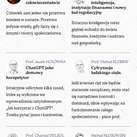
człowieczeństwie
inteligencja,
instytucje finansowe i nowy
Człowiek sam jeden nie przetrwa
ład regulacyjny
bowiem w naturze. Przetrwa
Sztuczna inteligencja coraz
jedynie wtedy, gdy łączy się z
głębiej wchodzi do świata
innymi i tworzy społeczeństwa.
finansów, kredytów i nadzoru
nad gospodarką.
Prof. Jacek HOŁÓWKA
Prof. Michał KLEIBER
ChatGPT jako
Cyfryzacja
domowy
ludzkiego ciała
korepetytor
Jeśli internet ciał nie będzie
Intuicyjnie odkryłem kilka zasad,
starannie zarządzany, może stać
które są wyliczone we
się narzędziem kontroli i
wprowadzeniu zatytułowanym:
dominacji, silnie wpływając na
„Jak korzystać z ChatGPT”.
funkcjonowanie całego
Trzeba pytać jasno i konkretnie.
społeczeństwa - pisze prof.
Prof. Chantal DELSOL
Michał KŁOSOWSKI