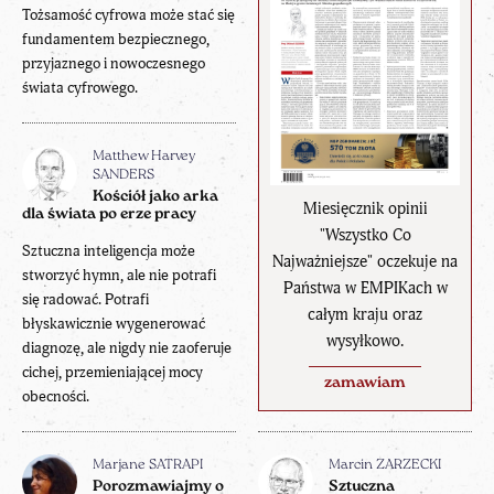
Tożsamość cyfrowa może stać się
fundamentem bezpiecznego,
przyjaznego i nowoczesnego
świata cyfrowego.
Matthew Harvey
SANDERS
Kościół jako arka
Miesięcznik opinii
dla świata po erze pracy
"Wszystko Co
Sztuczna inteligencja może
Najważniejsze" oczekuje na
stworzyć hymn, ale nie potrafi
Państwa w EMPIKach w
się radować. Potrafi
całym kraju oraz
błyskawicznie wygenerować
wysyłkowo.
diagnozę, ale nigdy nie zaoferuje
cichej, przemieniającej mocy
zamawiam
obecności.
Marjane SATRAPI
Marcin ZARZECKI
Porozmawiajmy o
Sztuczna