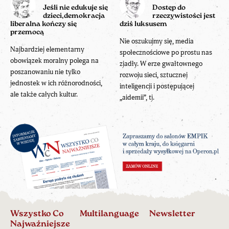
Jeśli nie edukuje się
Dostęp do
dzieci,demokracja
rzeczywistości jest
liberalna kończy się
dziś luksusem
przemocą
Nie oszukujmy się, media
Najbardziej elementarny
społecznościowe po prostu nas
obowiązek moralny polega na
zjadły. W erze gwałtownego
poszanowaniu nie tylko
rozwoju sieci, sztucznej
jednostek w ich różnorodności,
inteligencji i postępującej
ale także całych kultur.
„aidemii”, tj.
Wszystko Co
Multilanguage
Newsletter
Najważniejsze