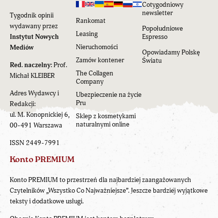
Cotygodniowy
newsletter
Tygodnik opinii
Rankomat
wydawany przez
Popołudniowe
Leasing
Instytut Nowych
Espresso
Nieruchomości
Mediów
Opowiadamy Polskę
Zamów kontener
Światu
Red. naczelny:
Prof.
The Collagen
Michał KLEIBER
Company
Adres Wydawcy i
Ubezpieczenie na życie
Pru
Redakcji:
ul. M. Konopnickiej 6,
Sklep z kosmetykami
naturalnymi online
00-491 Warszawa
ISSN 2449-7991
Konto PREMIUM
Konto PREMIUM to przestrzeń dla najbardziej zaangażowanych
Czytelników „Wszystko Co Najważniejsze”. Jeszcze bardziej wyjątkowe
teksty i dodatkowe usługi.