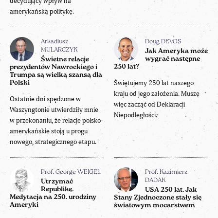
decydujący wpływ na
amerykańską politykę.
Arkadiusz
Doug DEVOS
MULARCZYK
Jak Ameryka może
wygrać następne
Świetne relacje
250 lat?
prezydentów Nawrockiego i
Trumpa są wielką szansą dla
Świętujemy 250 lat naszego
Polski
kraju od jego założenia. Muszę
Ostatnie dni spędzone w
więc zacząć od Deklaracji
Waszyngtonie utwierdziły mnie
Niepodległości.
w przekonaniu, że relacje polsko-
amerykańskie stoją u progu
nowego, strategicznego etapu.
Prof. George WEIGEL
Prof. Kazimierz
DADAK
Utrzymać
Republikę.
USA 250 lat. Jak
Medytacja na 250. urodziny
Stany Zjednoczone stały się
Ameryki
światowym mocarstwem