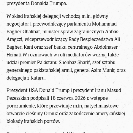
prezydenta Donalda Trumpa.
W skład irańskiej delegacji wchodzą m.in. główny
negocjator i przewodniczący parlamentu Mohammad
Bagher Ghalibaf, minister spraw zagranicznych Abbas
Aragczi, wiceprzewodniczący Rady Bezpieczeństwa Ali
Bagheri Kani oraz szef banku centralnego Abdolnaser
Hemati.W rozmowach w roli mediatorów wezmą także
udział premier Pakistanu Shehbaz Sharif, szef sztabu
generalnego pakistańskiej armii, generał Asim Munir, oraz
delegacja z Kataru.
Prezydent USA Donald Trump i prezydent Iranu Masud
Pezeszkian podpisali 18 czerwca 2026 r. wstępne
porozumienie, które przewiduje m.in. natychmiastowe
otwarcie cieśniny Ormuz oraz zakończenie amerykańskiej
blokady irańskich portów.