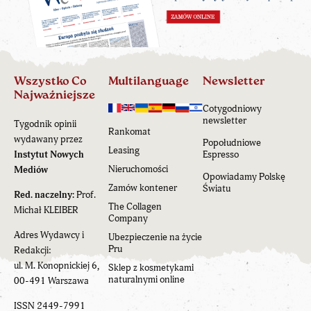
Wszystko Co
Multilanguage
Newsletter
Najważniejsze
Cotygodniowy
newsletter
Tygodnik opinii
Rankomat
wydawany przez
Popołudniowe
Leasing
Instytut Nowych
Espresso
Nieruchomości
Mediów
Opowiadamy Polskę
Zamów kontener
Światu
Red. naczelny:
Prof.
The Collagen
Michał KLEIBER
Company
Adres Wydawcy i
Ubezpieczenie na życie
Pru
Redakcji:
ul. M. Konopnickiej 6,
Sklep z kosmetykami
naturalnymi online
00-491 Warszawa
ISSN 2449-7991