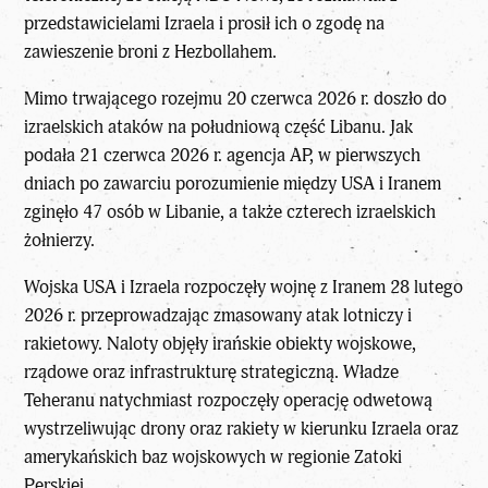
przedstawicielami Izraela i prosił ich o zgodę na
zawieszenie broni z Hezbollahem.
Mimo trwającego rozejmu 20 czerwca 2026 r. doszło do
izraelskich ataków na południową część Libanu. Jak
podała 21 czerwca 2026 r. agencja AP, w pierwszych
dniach po zawarciu porozumienie między USA i Iranem
zginęło 47 osób w Libanie, a także czterech izraelskich
żołnierzy.
Wojska USA i Izraela rozpoczęły wojnę z Iranem 28 lutego
2026 r. przeprowadzając zmasowany atak lotniczy i
rakietowy. Naloty objęły irańskie obiekty wojskowe,
rządowe oraz infrastrukturę strategiczną. Władze
Teheranu natychmiast rozpoczęły operację odwetową
wystrzeliwując drony oraz rakiety w kierunku Izraela oraz
amerykańskich baz wojskowych w regionie Zatoki
Perskiej.