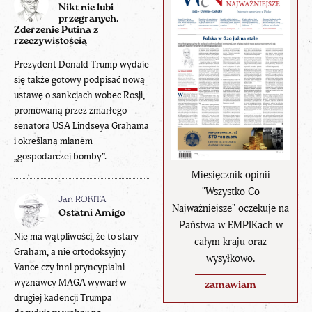
Nikt nie lubi
przegranych.
Zderzenie Putina z
rzeczywistością
Prezydent Donald Trump wydaje
się także gotowy podpisać nową
ustawę o sankcjach wobec Rosji,
promowaną przez zmarłego
senatora USA Lindseya Grahama
i określaną mianem
„gospodarczej bomby”.
Miesięcznik opinii
"Wszystko Co
Jan ROKITA
Najważniejsze" oczekuje na
Ostatni Amigo
Państwa w EMPIKach w
Nie ma wątpliwości, że to stary
całym kraju oraz
Graham, a nie ortodoksyjny
wysyłkowo.
Vance czy inni pryncypialni
wyznawcy MAGA wywarł w
zamawiam
drugiej kadencji Trumpa