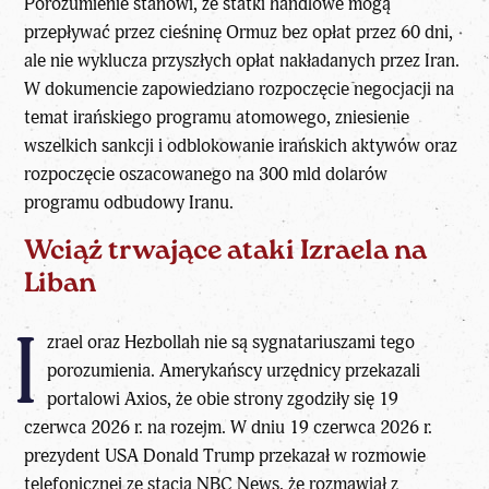
Porozumienie stanowi, że statki handlowe mogą
przepływać przez cieśninę Ormuz bez opłat przez 60 dni,
ale nie wyklucza przyszłych opłat nakładanych przez Iran.
W dokumencie zapowiedziano rozpoczęcie negocjacji na
temat irańskiego programu atomowego, zniesienie
wszelkich sankcji i odblokowanie irańskich aktywów oraz
rozpoczęcie oszacowanego na 300 mld dolarów
programu odbudowy Iranu.
Wciąż trwające ataki Izraela na
Liban
I
zrael oraz Hezbollah nie są sygnatariuszami tego
porozumienia. Amerykańscy urzędnicy przekazali
portalowi Axios, że obie strony zgodziły się 19
czerwca 2026 r. na rozejm. W dniu 19 czerwca 2026 r.
prezydent USA Donald Trump przekazał w rozmowie
telefonicznej ze stacją NBC News, że rozmawiał z