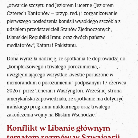
„otwarcie szczytu nad Jeziorem Lucerne (Jeziorem
Czterech Kantonów – przyp. red.) i zorganizowanie
pierwszego posiedzenia komisji wysokiego szczebla z
udziałem przedstawicieli Stanów Zjednoczonych,
Islamskiej Republiki Iranu oraz dwóch państw
mediatorów”, Kataru i Pakistanu.
Doha wyraziła nadzieję, że spotkania te doprowadzą do
„kompleksowego i trwałego porozumienia,
uwzględniającego wszystkie kwestie poruszone w
memorandum o porozumieniu” podpisanym 17 czerwca
2026 r. przez Teheran i Waszyngton. Wcześniej strona
amerykańska zapowiedziała, że spotkanie ma dotyczyć
irańskiego programu nuklearnego oraz trwałego
zakończenia wojny na Bliskim Wschodzie.
Konflikt w Libanie głównym
tematem rozmów w Szwajcarii