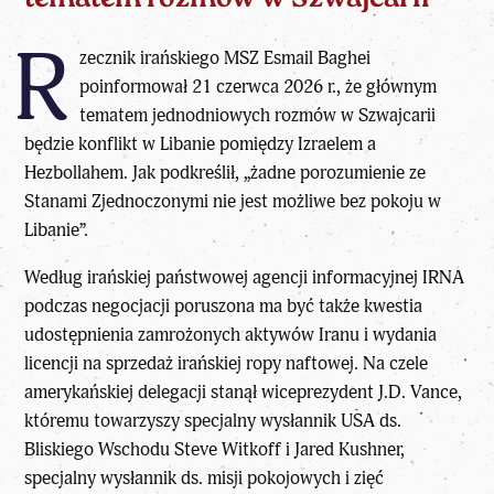
R
zecznik irańskiego MSZ Esmail Baghei
poinformował 21 czerwca 2026 r., że głównym
tematem jednodniowych rozmów w Szwajcarii
będzie
konflikt w Libanie pomiędzy Izraelem a
Hezbollahem
. Jak podkreślił, „żadne porozumienie ze
Stanami Zjednoczonymi nie jest możliwe bez pokoju w
Libanie”.
Według irańskiej państwowej agencji informacyjnej IRNA
podczas negocjacji poruszona ma być także kwestia
udostępnienia zamrożonych aktywów Iranu i wydania
licencji na sprzedaż irańskiej ropy naftowej. Na czele
amerykańskiej delegacji stanął wiceprezydent J.D. Vance,
któremu towarzyszy specjalny wysłannik USA ds.
Bliskiego Wschodu Steve Witkoff i Jared Kushner,
specjalny wysłannik ds. misji pokojowych i zięć