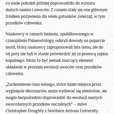
co wiele pokoleń później doprowadziło do wzrostu
dużych nasion i owoców. Z czasem stały się one głównym
źródłem pożywienia dla wielu gatunków zwierząt, w tym
przodków człowieka.
Naukowcy w ramach badania, opublikowanego w
czasopiśmie Palaeontology, odkryli dowody na poparcie
teorii, którą naukowcy zaproponowali lata temu, ale do
tej pory nie byli w stanie potwierdzić jej za pomocą zapisu
kopalnego. Może to być jednak znaczący element
układanki w procesie ewolucji owoców oraz przodków
człowieka.
„Zaciemnienie runa leśnego, które miało miejsce przez
wyginięcie dinozaurów, może wydawać się nieistotne, ale
mogło bezpośrednio doprowadzić do ewolucji naszych
owocożernych przodków naczelnych” – mówi
Christopher Doughty z Northern Arizona University.