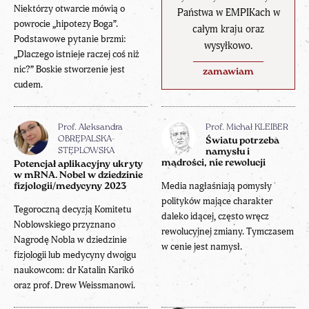
Niektórzy otwarcie mówią o
Państwa w EMPIKach w
powrocie „hipotezy Boga”.
całym kraju oraz
Podstawowe pytanie brzmi:
wysyłkowo.
„Dlaczego istnieje raczej coś niż
nic?” Boskie stworzenie jest
zamawiam
cudem.
Prof. Aleksandra
Prof. Michał KLEIBER
OBRĘPALSKA-
Światu potrzeba
STĘPLOWSKA
namysłu i
mądrości, nie rewolucji
Potencjał aplikacyjny ukryty
w mRNA. Nobel w dziedzinie
Media nagłaśniają pomysły
fizjologii/medycyny 2023
polityków mające charakter
Tegoroczną decyzją Komitetu
daleko idącej, często wręcz
Noblowskiego przyznano
rewolucyjnej zmiany. Tymczasem
Nagrodę Nobla w dziedzinie
w cenie jest namysł.
fizjologii lub medycyny dwojgu
naukowcom: dr Katalin Karikó
oraz prof. Drew Weissmanowi.