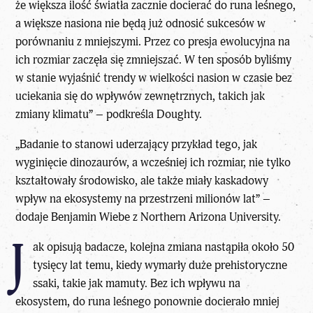
że większa ilość światła zacznie docierać do runa leśnego,
a większe nasiona nie będą już odnosić sukcesów w
porównaniu z mniejszymi. Przez co presja ewolucyjna na
ich rozmiar zaczęła się zmniejszać. W ten sposób byliśmy
w stanie wyjaśnić trendy w wielkości nasion w czasie bez
uciekania się do wpływów zewnętrznych, takich jak
zmiany klimatu” – podkreśla Doughty.
„Badanie to stanowi uderzający przykład tego, jak
wyginięcie dinozaurów, a wcześniej ich rozmiar, nie tylko
kształtowały środowisko, ale także miały kaskadowy
wpływ na ekosystemy na przestrzeni milionów lat” –
dodaje Benjamin Wiebe z Northern Arizona University.
J
ak opisują badacze, kolejna zmiana nastąpiła około 50
tysięcy lat temu, kiedy wymarły duże prehistoryczne
ssaki, takie jak mamuty. Bez ich wpływu na
ekosystem, do runa leśnego ponownie docierało mniej