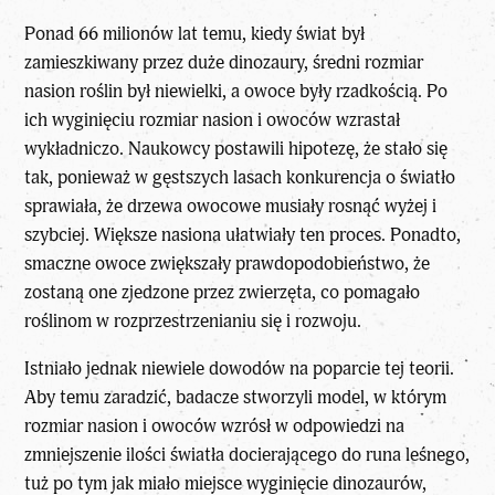
Ponad 66 milionów lat temu, kiedy świat był
zamieszkiwany przez duże dinozaury, średni rozmiar
nasion roślin był niewielki, a owoce były rzadkością. Po
ich wyginięciu rozmiar nasion i owoców wzrastał
wykładniczo. Naukowcy postawili hipotezę, że stało się
tak, ponieważ w gęstszych lasach konkurencja o światło
sprawiała, że drzewa owocowe musiały rosnąć wyżej i
szybciej. Większe nasiona ułatwiały ten proces. Ponadto,
smaczne owoce zwiększały prawdopodobieństwo, że
zostaną one zjedzone przez zwierzęta, co pomagało
roślinom w rozprzestrzenianiu się i rozwoju.
Istniało jednak niewiele dowodów na poparcie tej teorii.
Aby temu zaradzić, badacze stworzyli model, w którym
rozmiar nasion i owoców wzrósł w odpowiedzi na
zmniejszenie ilości światła docierającego do runa leśnego,
tuż po tym jak miało miejsce wyginięcie dinozaurów,