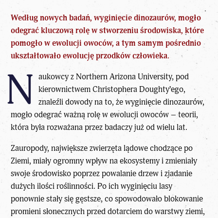
Według nowych badań, wyginięcie dinozaurów, mogło
odegrać kluczową rolę w stworzeniu środowiska, które
pomogło w ewolucji owoców, a tym samym pośrednio
ukształtowało ewolucję przodków człowieka.
N
aukowcy z Northern Arizona University, pod
kierownictwem Christophera Doughty’ego,
znaleźli dowody na to, że wyginięcie dinozaurów,
mogło odegrać ważną rolę w ewolucji owoców – teorii,
która była rozważana przez badaczy już od wielu lat.
Zauropody, największe zwierzęta lądowe chodzące po
Ziemi
, miały ogromny wpływ na ekosystemy i zmieniały
swoje środowisko poprzez powalanie drzew i zjadanie
dużych ilości roślinności. Po ich wyginięciu lasy
ponownie stały się gęstsze, co spowodowało blokowanie
promieni słonecznych przed dotarciem do warstwy ziemi,