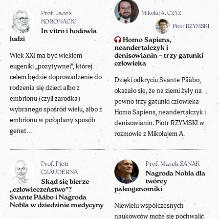
Mikołaj A. CZYŻ
Prof. Jacek
KORONACKI
Piotr RZYMSKI
In vitro i hodowla
ludzi
Homo Sapiens,
neandertalczyk i
Wiek XXI ma być wiekiem
denisowianin – trzy gatunki
człowieka
eugeniki „pozytywnej”, której
celem będzie doprowadzenie do
Dzięki odkryciu Svante Pääbo,
rodzenia się dzieci albo z
okazało się, że na ziemi żyły na
embrionu (czyli zarodka)
pewno trzy gatunki człowieka
wybranego spośród wielu, albo z
Homo Sapiens, neandertalczyk i
embrionu w pożądany sposób
denisowianin. Piotr RZYMSKI w
genet...
rozmowie z Mikołajem A.
Prof. Piotr
Prof. Marek SANAK
CZAUDERNA
Nagroda Nobla dla
twórcy
Skąd się bierze
paleogenomiki
„człowieczeństwo”?
Svante Pääbo i Nagroda
Niewielu współczesnych
Nobla w dziedzinie medycyny
naukowców może się pochwalić