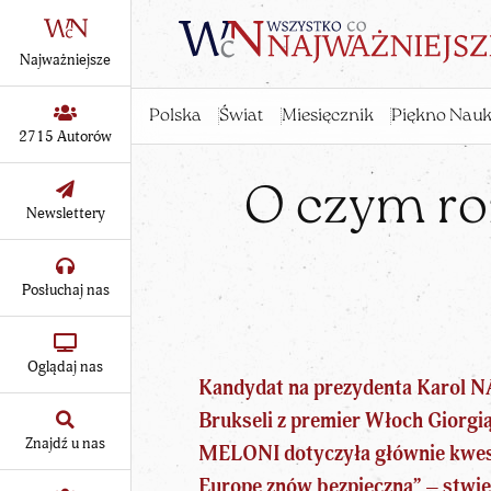
Najważniejsze
Polska
Świat
Miesięcznik
Piękno Nauk
2715 Autorów
O czym ro
Newslettery
Posłuchaj nas
Oglądaj nas
Kandydat na prezydenta
Karol 
Brukseli z premier Włoch Gior
Znajdź u nas
MELONI dotyczyła głównie kwest
Europę znów bezpieczną” – stwie