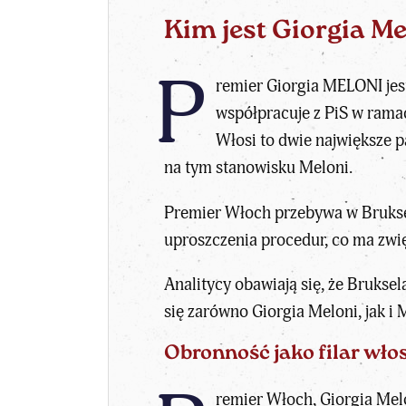
Kim jest Giorgia Me
P
remier Giorgia MELONI jest 
współpracuje z PiS w rama
Włosi to dwie największe p
na tym stanowisku Meloni.
Premier Włoch przebywa w Brukse
uproszczenia procedur, co ma zwi
Analitycy obawiają się, że Brukse
się zarówno Giorgia Meloni, jak i
Obronność jako filar wł
remier Włoch, Giorgia Melo