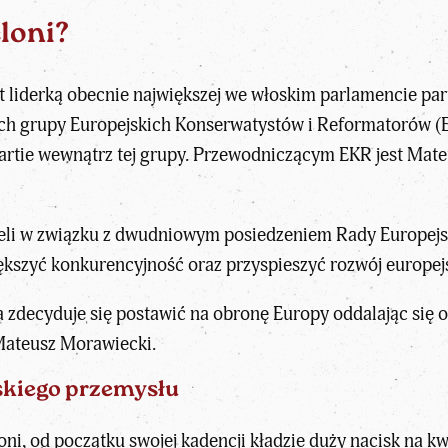
loni?
liderką obecnie największej we włoskim parlamencie partii 
ch grupy Europejskich Konserwatystów i Reformatorów (E
artie wewnątrz tej grupy. Przewodniczącym EKR jest Mate
li w związku z dwudniowym posiedzeniem Rady Europejski
ększyć konkurencyjność oraz przyspieszyć rozwój europe
la zdecyduje się postawić na obronę Europy oddalając si
 Mateusz Morawiecki.
oskiego przemysłu
ni, od początku swojej kadencji kładzie duży nacisk na kw