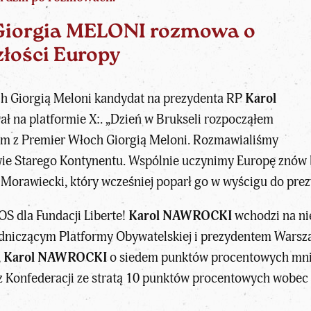
iorgia MELONI rozmowa o
złości Europy
ch Giorgią Meloni kandydat na prezydenta RP
Karol
 na platformie X:. „Dzień w Brukseli rozpocząłem
m z Premier Włoch Giorgią Meloni. Rozmawialiśmy
ie Starego Kontynentu. Wspólnie uczynimy Europę znów b
 Morawiecki, który wcześniej poparł go w wyścigu do prez
S dla Fundacji Liberte!
Karol NAWROCKI
wchodzi na ni
dniczącym Platformy Obywatelskiej i prezydentem Wars
,
Karol NAWROCKI
o siedem punktów procentowych mniej
z Konfederacji
ze stratą 10 punktów procentowych wobec