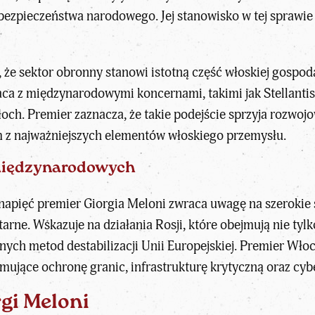
ezpieczeństwa narodowego. Jej stanowisko w tej sprawie m
 że sektor obronny stanowi istotną część włoskiej gospod
aca z międzynarodowymi koncernami, takimi jak Stellanti
Włoch. Premier zaznacza, że takie podejście sprzyja rozwo
 z najważniejszych elementów włoskiego przemysłu.
międzynarodowych
napięć premier Giorgia Meloni zwraca uwagę na szerokie 
tarne. Wskazuje na działania Rosji, które obejmują nie tyl
 innych metod destabilizacji Unii Europejskiej. Premier W
jmujące ochronę granic, infrastrukturę krytyczną oraz cy
gi Meloni