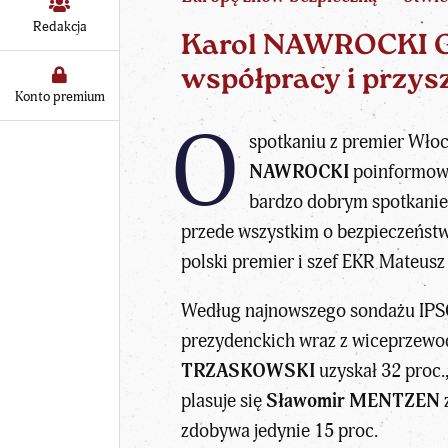
Redakcja
Karol NAWROCKI G
współpracy i przys
Konto premium
O
spotkaniu z premier Wło
NAWROCKI
poinformował
bardzo dobrym spotkanie
przede wszystkim o bezpieczeństw
polski premier i szef EKR Mateusz
Według najnowszego sondażu IPSO
prezydenckich
wraz z wiceprzewo
TRZASKOWSKI
uzyskał 32 proc.
plasuje się
Sławomir MENTZEN
zdobywa jedynie 15 proc.