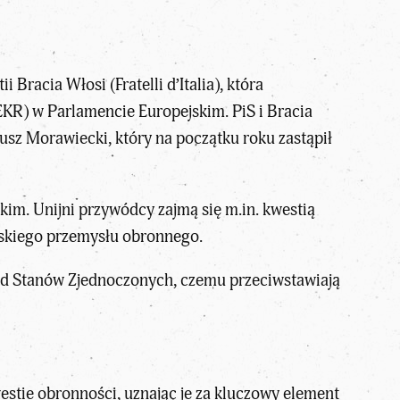
Bracia Włosi (Fratelli d’Italia), która
KR) w Parlamencie Europejskim. PiS i Bracia
usz Morawiecki, który na początku roku zastąpił
m. Unijni przywódcy zajmą się m.in. kwestią
jskiego przemysłu obronnego.
ę od Stanów Zjednoczonych, czemu przeciwstawiają
estie obronności, uznając je za kluczowy element