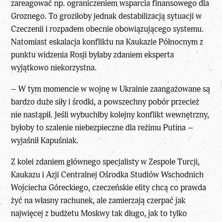
zareagować np. ograniczeniem wsparcia finansowego dla
Groznego. To groziłoby jednak destabilizacją sytuacji w
Czeczenii i rozpadem obecnie obowiązującego systemu.
Natomiast eskalacja konfliktu na Kaukazie Północnym z
punktu widzenia Rosji byłaby zdaniem eksperta
wyjątkowo niekorzystna.
– W tym momencie w wojnę w Ukrainie zaangażowane są
bardzo duże siły i środki, a powszechny pobór przecież
nie nastąpił. Jeśli wybuchłby kolejny konflikt wewnętrzny,
byłoby to szalenie niebezpieczne dla reżimu Putina –
wyjaśnił Kapuśniak.
Z kolei zdaniem głównego specjalisty w Zespole Turcji,
Kaukazu i Azji Centralnej Ośrodka Studiów Wschodnich
Wojciecha Góreckiego,
czeczeńskie
elity chcą co prawda
żyć na własny rachunek, ale zamierzają czerpać jak
najwięcej z budżetu Moskwy tak długo, jak to tylko