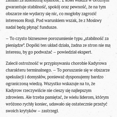
zamian za absolutną lojalność. Z kolei władza w Groznym
gwarantuje stabilność, spokój oraz pewność, że na tym
obszarze nie wydarzy się nic, co mogłoby zagrozić
interesom Rosji. Pod warunkiem wszak, że z Moskwy
nadal będą płynąć fundusze.
– To czysto biznesowe porozumienie typu „stabilność za
pieniądze”. Dopóki ten układ działa, żadna ze stron nie ma
interesu, by go podważać – powiedział ekspert.
Zalecił ostrożność w przypisywaniu chorobie Kadyrowa
charakteru terminalnego. – To poruszanie się w obszarze
spekulacji i domysłów, ponieważ dysponujemy bardzo
ograniczoną wiedzą. Wszystko wskazuje na to, że
Kadyrow rzeczywiście nie cieszy się najlepszym
zdrowiem. Ale trzeba pamiętać, że wielu liderom, którym
wróżono rychły koniec, udawało się ostatecznie przeżyć
swoich krytyków – zastrzegł.