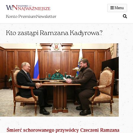
Menu
Konto Premium
Newsletter
Kto zastąpi Ramzana Kadyrowa?
Śmierć schorowanego
przywódcy
Czeczeni Ramzana