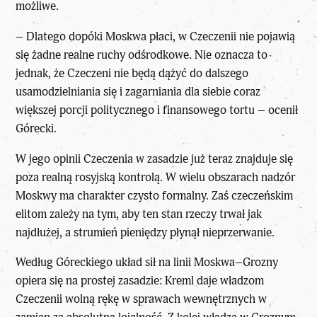
możliwe.
– Dlatego dopóki Moskwa płaci, w Czeczenii nie pojawią
się żadne realne ruchy odśrodkowe. Nie oznacza to
jednak, że Czeczeni nie będą dążyć do dalszego
usamodzielniania się i zagarniania dla siebie coraz
większej porcji politycznego i finansowego tortu – ocenił
Górecki.
W jego opinii Czeczenia w zasadzie już teraz znajduje się
poza realną rosyjską kontrolą. W wielu obszarach nadzór
Moskwy ma charakter czysto formalny. Zaś czeczeńskim
elitom zależy na tym, aby ten stan rzeczy trwał jak
najdłużej, a strumień pieniędzy płynął nieprzerwanie.
Według Góreckiego układ sił na linii Moskwa–Grozny
opiera się na prostej zasadzie: Kreml daje władzom
Czeczenii wolną rękę w sprawach wewnętrznych w