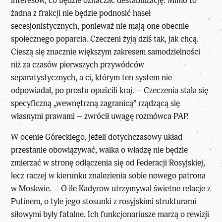
interesów, co będzie oznaczać destabilizację. Mimo to
żadna z frakcji nie będzie podnosić haseł
secesjonistycznych, ponieważ nie mają one obecnie
społecznego poparcia. Czeczeni żyją dziś tak, jak chcą.
Cieszą się znacznie większym zakresem samodzielności
niż za czasów pierwszych przywódców
separatystycznych, a ci, którym ten system nie
odpowiadał, po prostu opuścili kraj. – Czeczenia stała się
specyficzną „wewnętrzną zagranicą” rządzącą się
własnymi prawami – zwrócił uwagę rozmówca PAP.
W ocenie Góreckiego, jeżeli dotychczasowy układ
przestanie obowiązywać, walka o władzę nie będzie
zmierzać w stronę odłączenia się od Federacji Rosyjskiej,
lecz raczej w kierunku znalezienia sobie nowego patrona
w Moskwie. – O ile Kadyrow utrzymywał świetne relacje z
Putinem, o tyle jego stosunki z rosyjskimi strukturami
siłowymi były fatalne. Ich funkcjonariusze marzą o rewizji