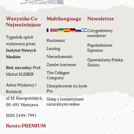
Wszystko Co
Multilanguage
Newsletter
Najważniejsze
Cotygodniowy
newsletter
Tygodnik opinii
Rankomat
wydawany przez
Popołudniowe
Leasing
Instytut Nowych
Espresso
Nieruchomości
Mediów
Opowiadamy Polskę
Zamów kontener
Światu
Red. naczelny:
Prof.
The Collagen
Michał KLEIBER
Company
Adres Wydawcy i
Ubezpieczenie na życie
Pru
Redakcji:
ul. M. Konopnickiej 6,
Sklep z kosmetykami
naturalnymi online
00-491 Warszawa
ISSN 2449-7991
Konto PREMIUM