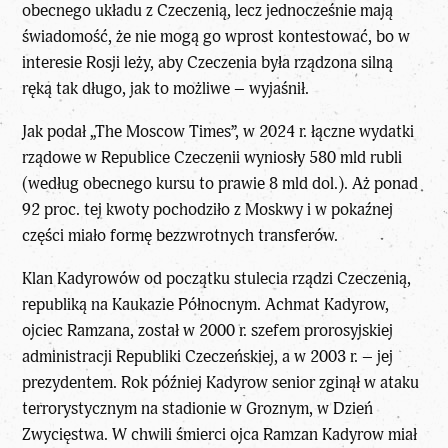
obecnego układu z Czeczenią, lecz jednocześnie mają
świadomość, że nie mogą go wprost kontestować, bo w
interesie Rosji leży, aby Czeczenia była rządzona silną
ręką tak długo, jak to możliwe – wyjaśnił.
Jak podał „The Moscow Times”, w 2024 r. łączne wydatki
rządowe w Republice Czeczenii wyniosły 580 mld rubli
(według obecnego kursu to prawie 8 mld dol.). Aż ponad
92 proc. tej kwoty pochodziło z Moskwy i w pokaźnej
części miało formę bezzwrotnych transferów.
Klan Kadyrowów od początku stulecia rządzi Czeczenią,
republiką na Kaukazie Północnym. Achmat Kadyrow,
ojciec Ramzana, został w 2000 r. szefem prorosyjskiej
administracji Republiki Czeczeńskiej, a w 2003 r. – jej
prezydentem. Rok później Kadyrow senior zginął w ataku
terrorystycznym na stadionie w Groznym, w Dzień
Zwycięstwa. W chwili śmierci ojca Ramzan Kadyrow miał