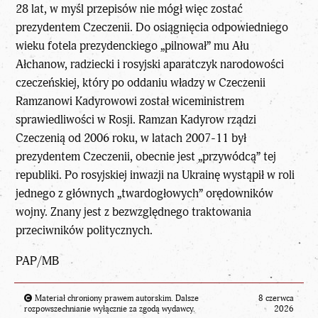
28 lat, w myśl przepisów nie mógł więc zostać
prezydentem Czeczenii. Do osiągnięcia odpowiedniego
wieku fotela prezydenckiego „pilnował” mu Ału
Ałchanow, radziecki i rosyjski aparatczyk narodowości
czeczeńskiej, który po oddaniu władzy w Czeczenii
Ramzanowi Kadyrowowi został wiceministrem
sprawiedliwości w Rosji. Ramzan Kadyrow rządzi
Czeczenią od 2006 roku, w latach 2007-11 był
prezydentem Czeczenii, obecnie jest „przywódcą” tej
republiki. Po rosyjskiej inwazji na Ukrainę wystąpił w roli
jednego z głównych „twardogłowych” orędowników
wojny. Znany jest z bezwzględnego traktowania
przeciwników politycznych.
PAP/MB
Materiał chroniony prawem autorskim. Dalsze
8 czerwca
rozpowszechnianie wyłącznie za zgodą wydawcy.
2026