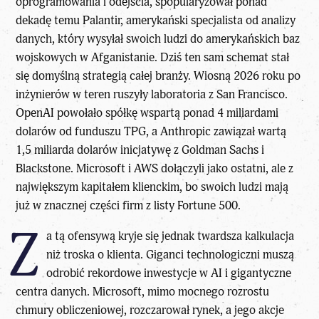
oprogramowania i odejścia, spopularyzował ponad
dekadę temu Palantir, amerykański specjalista od analizy
danych, który wysyłał swoich ludzi do amerykańskich baz
wojskowych w Afganistanie. Dziś ten sam schemat stał
się domyślną strategią całej branży. Wiosną 2026 roku po
inżynierów w teren ruszyły laboratoria z San Francisco.
OpenAI powołało spółkę wspartą ponad 4 miliardami
dolarów od funduszu TPG, a Anthropic zawiązał wartą
1,5 miliarda dolarów inicjatywę z Goldman Sachs i
Blackstone. Microsoft i AWS dołączyli jako ostatni, ale z
największym kapitałem klienckim, bo swoich ludzi mają
już w znacznej części firm z listy Fortune 500.
Z
a tą ofensywą kryje się jednak twardsza kalkulacja
niż troska o klienta. Giganci technologiczni muszą
odrobić rekordowe inwestycje w AI i gigantyczne
centra danych. Microsoft, mimo mocnego rozrostu
chmury obliczeniowej, rozczarował rynek, a jego akcje