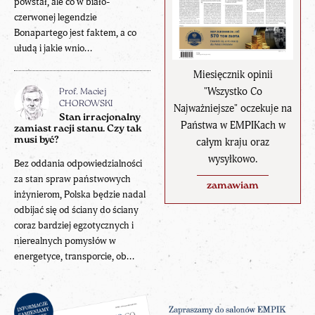
powstał, ale co w biało-
czerwonej legendzie
Bonapartego jest faktem, a co
ułudą i jakie wnio...
Miesięcznik opinii
"Wszystko Co
Prof. Maciej
CHOROWSKI
Najważniejsze" oczekuje na
Stan irracjonalny
Państwa w EMPIKach w
zamiast racji stanu. Czy tak
musi być?
całym kraju oraz
wysyłkowo.
Bez oddania odpowiedzialności
za stan spraw państwowych
zamawiam
inżynierom, Polska będzie nadal
odbijać się od ściany do ściany
coraz bardziej egzotycznych i
nierealnych pomysłów w
energetyce, transporcie, ob...