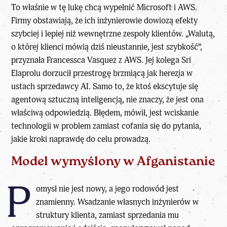
To właśnie w tę
lukę chcą wypełnić Microsoft
i AWS.
Firmy obstawiają, że ich inżynierowie dowiozą efekty
szybciej i lepiej niż wewnętrzne zespoły klientów. „Walutą,
o której klienci mówią dziś nieustannie, jest szybkość”,
przyznała Francessca Vasquez z AWS. Jej kolega Sri
Elaprolu dorzucił przestrogę brzmiącą jak herezja w
ustach sprzedawcy AI. Samo to, że ktoś ekscytuje się
agentową sztuczną inteligencją, nie znaczy, że jest ona
właściwą odpowiedzią. Błędem, mówił, jest wciskanie
technologii w problem zamiast cofania się do pytania,
jakie kroki naprawdę do celu prowadzą.
Model wymyślony w Afganistanie
P
omysł nie jest nowy, a jego rodowód jest
znamienny. Wsadzanie własnych inżynierów w
struktury klienta, zamiast sprzedania mu