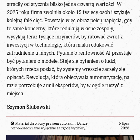
straciły od stycznia blisko jedną czwartą wartości. W
2025 roku firma zwolniła około 15 tysięcy osób i szykuje
kolejną falę cięć. Powstaje więc obraz pełen napięcia, gdy
te same koncerny, które redukują własne zespoły,
wysyłają teraz tysiące inżynierów, by ratować zwrot z
inwestycji w technologię, która miała redukować
zatrudnienie u innych. Pytanie o rentowność AI przestaje
być pytaniem o modele. Staje się pytaniem o ludzi,
których trzeba posłać, by systemy wreszcie zaczęły się
opłacać. Rewolucja, która obiecywała automatyzację, na
razie potrzebuje armii ekspertów, by w ogóle ruszyć z
miejsca.
Szymon Ślubowski
Materiał chroniony prawem autorskim. Dalsze
6 lipca
rozpowszechnianie wyłącznie za zgodą wydawcy.
2026