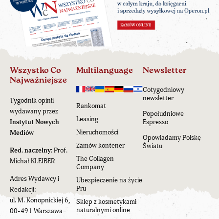
Wszystko Co
Multilanguage
Newsletter
Najważniejsze
Cotygodniowy
newsletter
Tygodnik opinii
Rankomat
wydawany przez
Popołudniowe
Leasing
Instytut Nowych
Espresso
Nieruchomości
Mediów
Opowiadamy Polskę
Zamów kontener
Światu
Red. naczelny:
Prof.
The Collagen
Michał KLEIBER
Company
Adres Wydawcy i
Ubezpieczenie na życie
Pru
Redakcji:
ul. M. Konopnickiej 6,
Sklep z kosmetykami
naturalnymi online
00-491 Warszawa