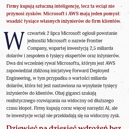
Firmy kupują sztuczną inteligencję, lecz ta wciąż nie
przynosi zysków. Microsoft i AWS mają jeden pomysł:
wsadzić tysiące własnych inżynierów do firm klientów.
W
czwartek 2 lipca Microsoft ogłosił powstanie
jednostki Microsoft o nazwie Frontier
Company, wspartej inwestycją 2,5 miliarda
dolarów i zespołem 6 tysięcy ekspertów oraz inżynierów.
Dwa dni wcześniej
rywal Microsoftu
, którym jest
AWS
zapowiedział zbliżoną inicjatywę
Forward Deployed
Engineering, w tym przypadku o wartości miliarda
dolarów, która też jest nastawiona na wysyłanie tysięcy
inżynierów do klientów. Obaj giganci szukają
realistycznego rozwiązania na widoczny od dłuższego
czasu kłopot. Firmy kupują coraz więcej narzędzi AI, ale
te inwestycje wciąż nie przekładają się na widoczny zysk.
Dziewięć na dziesięć wdrożeń bez