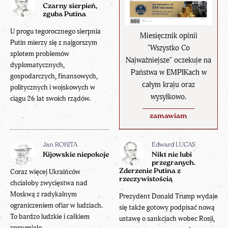
Czarny sierpień,
zguba Putina
U progu tegorocznego sierpnia
Miesięcznik opinii
Putin mierzy się z najgorszym
"Wszystko Co
splotem problemów
Najważniejsze" oczekuje na
dyplomatycznych,
Państwa w EMPIKach w
gospodarczych, finansowych,
całym kraju oraz
politycznych i wojskowych w
wysyłkowo.
ciągu 26 lat swoich rządów.
zamawiam
Jan ROKITA
Edward LUCAS
Kijowskie niepokoje
Nikt nie lubi
przegranych.
Coraz więcej Ukraińców
Zderzenie Putina z
rzeczywistością
chciałoby zwycięstwa nad
Moskwą z radykalnym
Prezydent Donald Trump wydaje
ograniczeniem ofiar w ludziach.
się także gotowy podpisać nową
To bardzo ludzkie i całkiem
ustawę o sankcjach wobec Rosji,
zrozumiałe.