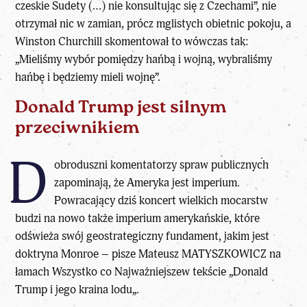
czeskie Sudety (…) nie konsultując się z Czechami”, nie
otrzymał nic w zamian, prócz mglistych obietnic pokoju, a
Winston Churchill skomentował to wówczas tak:
„Mieliśmy wybór pomiędzy hańbą i wojną, wybraliśmy
hańbę i będziemy mieli wojnę”.
Donald Trump jest silnym
przeciwnikiem
D
obroduszni komentatorzy spraw publicznych
zapominają, że Ameryka jest imperium.
Powracający dziś koncert wielkich mocarstw
budzi na nowo także imperium amerykańskie, które
odświeża swój geostrategiczny fundament, jakim jest
doktryna Monroe – pisze Mateusz MATYSZKOWICZ na
łamach
Wszystko co Najważniejsze
w tekście „
Donald
Trump i jego kraina lodu
„.