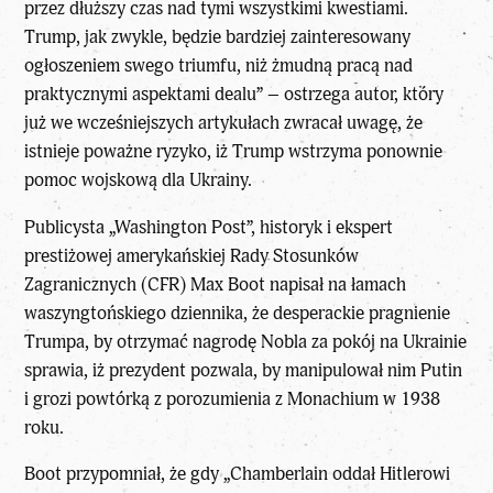
przez dłuższy czas nad tymi wszystkimi kwestiami.
Trump, jak zwykle, będzie bardziej zainteresowany
ogłoszeniem swego triumfu, niż żmudną pracą nad
praktycznymi aspektami dealu” – ostrzega autor, który
już we wcześniejszych artykułach zwracał uwagę, że
istnieje poważne ryzyko, iż Trump wstrzyma ponownie
pomoc wojskową dla Ukrainy.
Publicysta „Washington Post”, historyk i ekspert
prestiżowej amerykańskiej Rady Stosunków
Zagranicznych (CFR) Max Boot napisał na łamach
waszyngtońskiego dziennika, że desperackie pragnienie
Trumpa, by otrzymać nagrodę Nobla za pokój na Ukrainie
sprawia, iż prezydent pozwala, by manipulował nim Putin
i grozi powtórką z porozumienia z Monachium w 1938
roku.
Boot przypomniał, że gdy „Chamberlain oddał Hitlerowi