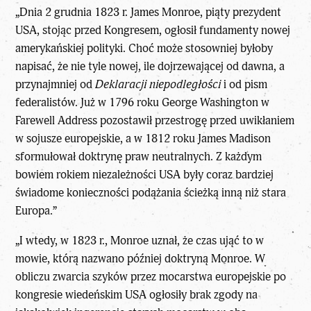
„Dnia 2 grudnia 1823 r. James Monroe, piąty prezydent
USA, stojąc przed Kongresem, ogłosił fundamenty nowej
amerykańskiej polityki. Choć może stosowniej byłoby
napisać, że nie tyle nowej, ile dojrzewającej od dawna, a
przynajmniej od
Deklaracji niepodległości
i od pism
federalistów. Już w 1796 roku George Washington w
Farewell Address pozostawił przestrogę przed uwikłaniem
w sojusze europejskie, a w 1812 roku James Madison
sformułował doktrynę praw neutralnych. Z każdym
bowiem rokiem niezależności USA były coraz bardziej
świadome konieczności podążania ścieżką inną niż stara
Europa.”
„I wtedy, w 1823 r., Monroe uznał, że czas ująć to w
mowie, którą nazwano później doktryną Monroe. W
obliczu zwarcia szyków przez mocarstwa europejskie po
kongresie wiedeńskim USA ogłosiły brak zgody na