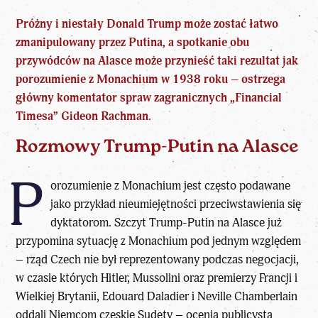
Próżny i niestały Donald Trump może zostać łatwo
zmanipulowany przez Putina, a spotkanie obu
przywódców na Alasce może przynieść taki rezultat jak
porozumienie z Monachium w 1938 roku – ostrzega
główny komentator spraw zagranicznych „Financial
Timesa” Gideon Rachman.
Rozmowy Trump-Putin na Alasce
P
orozumienie z Monachium jest często podawane
jako przykład nieumiejętności przeciwstawienia się
dyktatorom. Szczyt Trump-Putin na Alasce już
przypomina sytuację z Monachium pod jednym względem
– rząd Czech nie był reprezentowany podczas negocjacji,
w czasie których Hitler, Mussolini oraz premierzy Francji i
Wielkiej Brytanii, Edouard Daladier i Neville Chamberlain
oddali Niemcom czeskie Sudety – ocenia publicysta