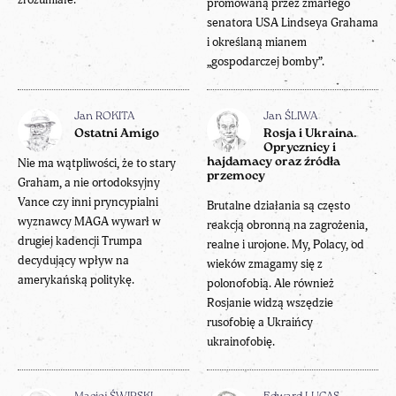
promowaną przez zmarłego
senatora USA Lindseya Grahama
i określaną mianem
„gospodarczej bomby”.
Jan ROKITA
Jan ŚLIWA
Ostatni Amigo
Rosja i Ukraina.
Oprycznicy i
Nie ma wątpliwości, że to stary
hajdamacy oraz źródła
przemocy
Graham, a nie ortodoksyjny
Vance czy inni pryncypialni
Brutalne działania są często
wyznawcy MAGA wywarł w
reakcją obronną na zagrożenia,
drugiej kadencji Trumpa
realne i urojone. My, Polacy, od
decydujący wpływ na
wieków zmagamy się z
amerykańską politykę.
polonofobią. Ale również
Rosjanie widzą wszędzie
rusofobię a Ukraińcy
ukrainofobię.