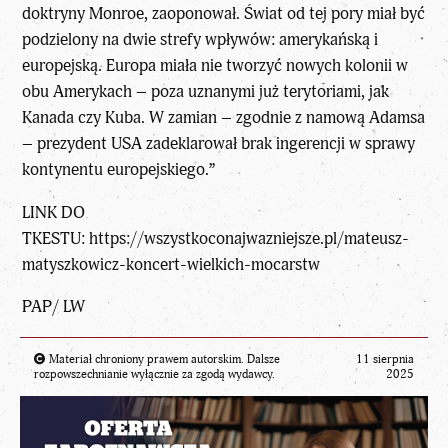
doktryny Monroe, zaoponował. Świat od tej pory miał być
podzielony na dwie strefy wpływów: amerykańską i
europejską. Europa miała nie tworzyć nowych kolonii w
obu Amerykach – poza uznanymi już terytoriami, jak
Kanada czy Kuba. W zamian – zgodnie z namową Adamsa
– prezydent USA zadeklarował brak ingerencji w sprawy
kontynentu europejskiego.”
LINK DO
TKESTU:
https://wszystkoconajwazniejsze.pl/mateusz-
matyszkowicz-koncert-wielkich-mocarstw
PAP/ LW
Materiał chroniony prawem autorskim. Dalsze
11 sierpnia
rozpowszechnianie wyłącznie za zgodą wydawcy.
2025