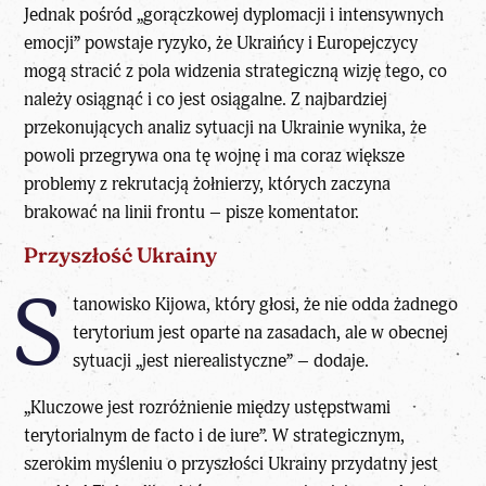
Jednak pośród „gorączkowej dyplomacji i intensywnych
emocji” powstaje ryzyko, że Ukraińcy i Europejczycy
mogą stracić z pola widzenia strategiczną wizję tego, co
należy osiągnąć i co jest osiągalne. Z najbardziej
przekonujących analiz sytuacji na Ukrainie wynika, że
powoli przegrywa ona tę wojnę i ma coraz większe
problemy z rekrutacją żołnierzy, których zaczyna
brakować na linii frontu – pisze komentator.
Przyszłość Ukrainy
S
tanowisko Kijowa, który głosi, że nie odda żadnego
terytorium jest oparte na zasadach, ale w obecnej
sytuacji „jest nierealistyczne” – dodaje.
„Kluczowe jest rozróżnienie między ustępstwami
terytorialnym de facto i de iure”. W strategicznym,
szerokim myśleniu o przyszłości Ukrainy przydatny jest