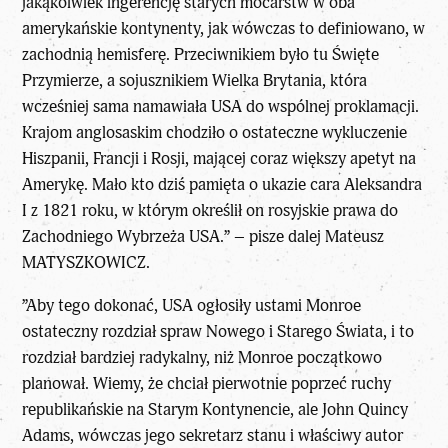
jakąkolwiek ingerencję starych mocarstw w oba
amerykańskie kontynenty, jak wówczas to definiowano, w
zachodnią hemisferę. Przeciwnikiem było tu Święte
Przymierze, a sojusznikiem Wielka Brytania, która
wcześniej sama namawiała USA do wspólnej proklamacji.
Krajom anglosaskim chodziło o ostateczne wykluczenie
Hiszpanii, Francji i Rosji, mającej coraz większy apetyt na
Amerykę. Mało kto dziś pamięta o ukazie cara Aleksandra
I z 1821 roku, w którym określił on rosyjskie prawa do
Zachodniego Wybrzeża USA.” – pisze dalej Mateusz
MATYSZKOWICZ.
”Aby tego dokonać, USA ogłosiły ustami Monroe
ostateczny rozdział spraw Nowego i Starego Świata, i to
rozdział bardziej radykalny, niż Monroe początkowo
planował. Wiemy, że chciał pierwotnie poprzeć ruchy
republikańskie na Starym Kontynencie, ale John Quincy
Adams, wówczas jego sekretarz stanu i właściwy autor