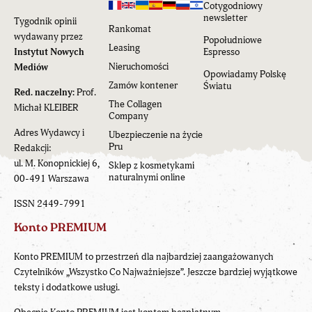
Cotygodniowy
newsletter
Tygodnik opinii
Rankomat
wydawany przez
Popołudniowe
Leasing
Instytut Nowych
Espresso
Nieruchomości
Mediów
Opowiadamy Polskę
Zamów kontener
Światu
Red. naczelny:
Prof.
The Collagen
Michał KLEIBER
Company
Adres Wydawcy i
Ubezpieczenie na życie
Pru
Redakcji:
ul. M. Konopnickiej 6,
Sklep z kosmetykami
naturalnymi online
00-491 Warszawa
ISSN 2449-7991
Konto PREMIUM
Konto PREMIUM to przestrzeń dla najbardziej zaangażowanych
Czytelników „Wszystko Co Najważniejsze”. Jeszcze bardziej wyjątkowe
teksty i dodatkowe usługi.