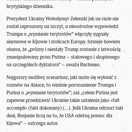
brytyjskiego dziennika.
Prezydent Ukrainy Wołodymyr Zełenski jak na razie nie
został zaproszony na szczyt, a nieostrożne wypowiedzi
Trumpa o „wymianie terytoriów” włączyły sygnały
alarmowe w Kijowie i stolicach Europy. Istnieje bowiem
obawa, że „próżny i niestały Trump zostanie z łatwością
zmanipulowany przez Putina – stalowego i skupionego
na szczegółach dyktatora” – uważa Rachman.
Najgorszy możliwy scenariusz, jaki może się wyłonić z
rozmów na Alasce, to właśnie porozumienie Trumpa i
Putina o „wymianie terytoriów”; zaś „celem Putina jest
zapewne przedstawić Ukrainie takie ustalenia jako »fait
accompli« (fakt dokonany) (…). Jeśli Ukraina odrzuci taki
deal, Rosjanie liczą na to, że USA odetną pomoc dla
Kijowa” – ostrzega autor.