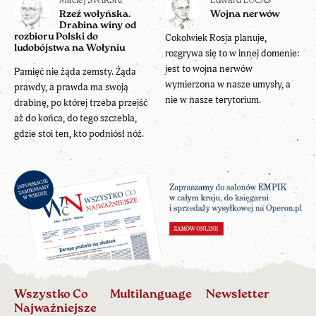
Maciej ŚWIRSKI
Edward LUCAS
Rzeź wołyńska.
Wojna nerwów
Drabina winy od
rozbioru Polski do
Cokolwiek Rosja planuje,
ludobójstwa na Wołyniu
rozgrywa się to w innej domenie:
jest to wojna nerwów
Pamięć nie żąda zemsty. Żąda
wymierzona w nasze umysły, a
prawdy, a prawda ma swoją
nie w nasze terytorium.
drabinę, po której trzeba przejść
aż do końca, do tego szczebla,
gdzie stoi ten, kto podniósł nóż.
Wszystko Co
Multilanguage
Newsletter
Najważniejsze