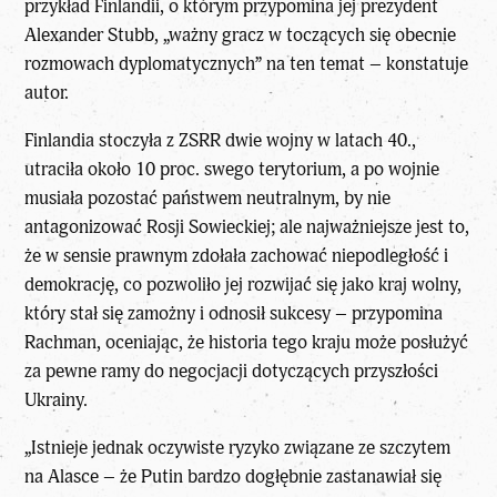
przykład Finlandii, o którym przypomina jej prezydent
Alexander Stubb, „ważny gracz w toczących się obecnie
rozmowach dyplomatycznych” na ten temat – konstatuje
autor.
Finlandia stoczyła z ZSRR dwie wojny w latach 40.,
utraciła około 10 proc. swego terytorium, a po wojnie
musiała pozostać państwem neutralnym, by nie
antagonizować Rosji Sowieckiej; ale najważniejsze jest to,
że w sensie prawnym zdołała zachować niepodległość i
demokrację, co pozwoliło jej rozwijać się jako kraj wolny,
który stał się zamożny i odnosił sukcesy – przypomina
Rachman, oceniając, że historia tego kraju może posłużyć
za pewne ramy do negocjacji dotyczących przyszłości
Ukrainy.
„Istnieje jednak oczywiste ryzyko związane ze szczytem
na Alasce – że Putin bardzo dogłębnie zastanawiał się