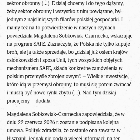
sektor obronny (…). Dzisiaj chcemy i do tego dążymy,
żeby sektor obronny i wszystko z nim powiązane, był
jednym z najsilniejszych filarów polskiej gospodarki. I
mamy też na to potwierdzenie w naszych czynach –
powiedziała Magdalena Sobkowiak-Czarnecka, wskazując
na program SAFE. Zaznaczyła, że Polska nie tylko kupuje
broń, ale ją także sprzedaje, bo „dzisiaj już osiem krajów
członkowskich i spoza Unii, tych wszystkich objętych
mechanizmem SAFE, składa konkretne zamówienia w
polskim przemyśle zbrojeniowym”. – Wielkie inwestycje,
które idą w przemysł obronny, to musi się potem zwracać
i muszą być nowe rynki zbytu (…). Nad tym dzisiaj
pracujemy – dodała.
Magdalena Sobkowiak-Czarnecka zapowiedziała, że w
dniu 22 czerwca 2026 r. zostanie podpisana kolejna
umowa. Polityk zdradziła, że zostanie ona zawarta w
Hiszpanii, jednak nie podała więcej informacji na ten