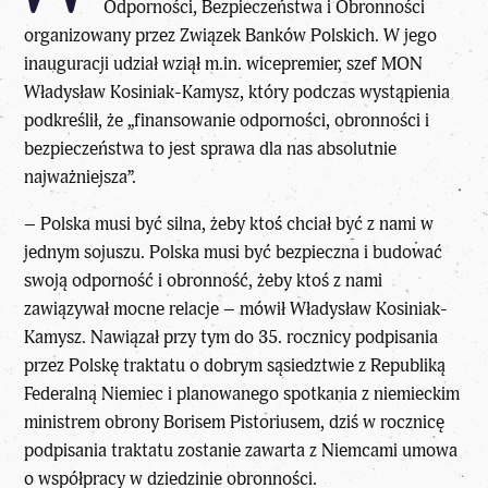
Odporności, Bezpieczeństwa i Obronności
organizowany przez Związek Banków Polskich. W jego
inauguracji udział wziął m.in. wicepremier, szef MON
Władysław Kosiniak-Kamysz, który podczas wystąpienia
podkreślił, że „finansowanie odporności, obronności i
bezpieczeństwa to jest sprawa dla nas absolutnie
najważniejsza”.
–
Polska musi być silna
, żeby ktoś chciał
być z nami w
jednym sojuszu
. Polska musi być bezpieczna i budować
swoją odporność i obronność, żeby ktoś z nami
zawiązywał mocne relacje – mówił Władysław Kosiniak-
Kamysz. Nawiązał przy tym do 35. rocznicy podpisania
przez Polskę traktatu o dobrym sąsiedztwie z Republiką
Federalną Niemiec i planowanego spotkania z niemieckim
ministrem obrony Borisem Pistoriusem, dziś w rocznicę
podpisania traktatu zostanie zawarta z Niemcami umowa
o współpracy w dziedzinie obronności.