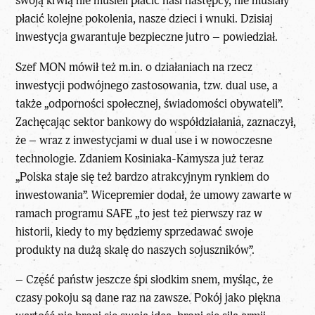
swoją krwią nie musieli płacić nasi następcy, nie musiały
płacić kolejne pokolenia, nasze dzieci i wnuki. Dzisiaj
inwestycja gwarantuje bezpieczne jutro – powiedział.
Szef MON mówił też m.in. o działaniach na rzecz
inwestycji podwójnego zastosowania, tzw. dual use, a
także „odporności społecznej, świadomości obywateli”.
Zachęcając sektor bankowy do współdziałania, zaznaczył,
że – wraz z inwestycjami w dual use i w nowoczesne
technologie. Zdaniem Kosiniaka-Kamysza już teraz
„Polska staje się też bardzo atrakcyjnym rynkiem do
inwestowania”. Wicepremier dodał, że umowy zawarte w
ramach programu SAFE „to jest też pierwszy raz w
historii, kiedy to my będziemy sprzedawać swoje
produkty na dużą skalę do naszych sojuszników”.
– Część państw jeszcze śpi słodkim snem, myśląc, że
czasy pokoju są dane raz na zawsze. Pokój jako piękna