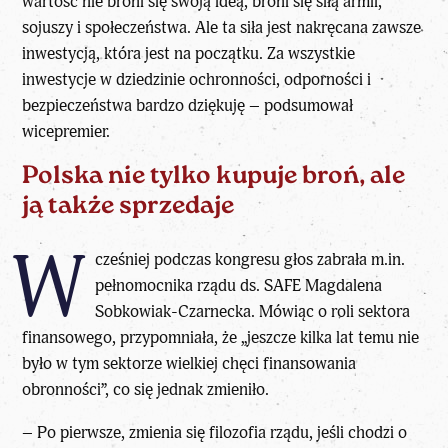
wartość nie broni się swoją ideą, broni się siłą armii,
sojuszy i społeczeństwa. Ale ta siła jest nakręcana zawsze
inwestycją, która jest na początku. Za wszystkie
inwestycje w dziedzinie ochronności, odporności i
bezpieczeństwa bardzo dziękuję – podsumował
wicepremier.
Polska nie tylko kupuje broń, ale
ją także sprzedaje
W
cześniej podczas kongresu głos zabrała m.in.
pełnomocnika rządu ds. SAFE Magdalena
Sobkowiak-Czarnecka. Mówiąc o roli sektora
finansowego, przypomniała, że „jeszcze kilka lat temu nie
było w tym sektorze wielkiej chęci finansowania
obronności”, co się jednak zmieniło.
– Po pierwsze, zmienia się filozofia rządu, jeśli chodzi o