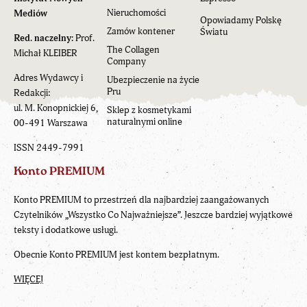
Nieruchomości
Mediów
Opowiadamy Polskę
Zamów kontener
Światu
Red. naczelny:
Prof.
The Collagen
Michał KLEIBER
Company
Adres Wydawcy i
Ubezpieczenie na życie
Pru
Redakcji:
ul. M. Konopnickiej 6,
Sklep z kosmetykami
naturalnymi online
00-491 Warszawa
ISSN 2449-7991
Konto PREMIUM
Konto PREMIUM to przestrzeń dla najbardziej zaangażowanych
Czytelników „Wszystko Co Najważniejsze”. Jeszcze bardziej wyjątkowe
teksty i dodatkowe usługi.
Obecnie Konto PREMIUM jest kontem bezpłatnym.
WIĘCEJ