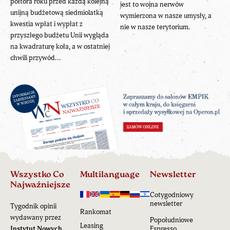
półtora roku przed każdą kolejną
jest to wojna nerwów
unijną budżetową siedmiolatką
wymierzona w nasze umysły, a
kwestia wpłat i wypłat z
nie w nasze terytorium.
przyszłego budżetu Unii wygląda
na kwadraturę koła, a w ostatniej
chwili przywód...
Wszystko Co
Multilanguage
Newsletter
Najważniejsze
Cotygodniowy
newsletter
Tygodnik opinii
Rankomat
wydawany przez
Popołudniowe
Leasing
Instytut Nowych
Espresso