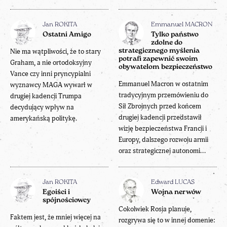
Jan ROKITA
Emmanuel MACRON
Ostatni Amigo
Tylko państwo
zdolne do
Nie ma wątpliwości, że to stary
strategicznego myślenia
potrafi zapewnić swoim
Graham, a nie ortodoksyjny
obywatelom bezpieczeństwo
Vance czy inni pryncypialni
Emmanuel Macron w ostatnim
wyznawcy MAGA wywarł w
tradycyjnym przemówieniu do
drugiej kadencji Trumpa
Sił Zbrojnych przed końcem
decydujący wpływ na
drugiej kadencji przedstawił
amerykańską politykę.
wizję bezpieczeństwa Francji i
Europy, dalszego rozwoju armii
oraz strategicznej autonomi...
Jan ROKITA
Edward LUCAS
Egoiści i
Wojna nerwów
spójnościowcy
Cokolwiek Rosja planuje,
Faktem jest, że mniej więcej na
rozgrywa się to w innej domenie: