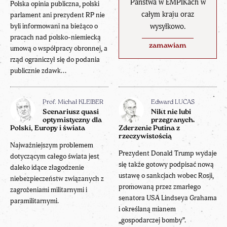
Państwa w EMPIKach w
Polska opinia publiczna, polski
całym kraju oraz
parlament ani prezydent RP nie
wysyłkowo.
byli informowani na bieżąco o
pracach nad polsko-niemiecką
zamawiam
umową o współpracy obronnej, a
rząd ograniczył się do podania
publicznie zdawk...
Prof. Michał KLEIBER
Edward LUCAS
Scenariusz quasi
Nikt nie lubi
optymistyczny dla
przegranych.
Polski, Europy i świata
Zderzenie Putina z
rzeczywistością
Najważniejszym problemem
Prezydent Donald Trump wydaje
dotyczącym całego świata jest
się także gotowy podpisać nową
daleko idące złagodzenie
ustawę o sankcjach wobec Rosji,
niebezpieczeństw związanych z
promowaną przez zmarłego
zagrożeniami militarnymi i
senatora USA Lindseya Grahama
paramilitarnymi.
i określaną mianem
„gospodarczej bomby”.