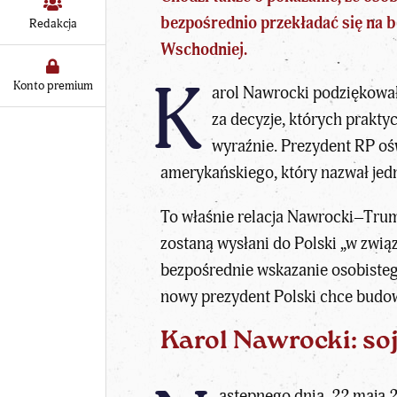
bezpośrednio przekładać się na 
Redakcja
Wschodniej.
K
Konto premium
arol Nawrocki podziękowa
za decyzje, których prakty
wyraźnie. Prezydent RP oświ
amerykańskiego, który nazwał jed
To właśnie relacja Nawrocki–Trump 
zostaną wysłani do Polski „w zw
bezpośrednie wskazanie osobisteg
nowy prezydent Polski chce budow
Karol Nawrocki: so
astępnego dnia, 22 maja 