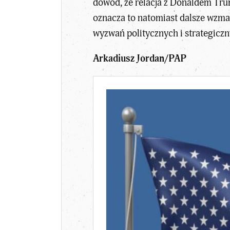
dowód, że relacja z Donaldem Tru
oznacza to natomiast dalsze wzma
wyzwań politycznych i strategicz
Arkadiusz Jordan/PAP