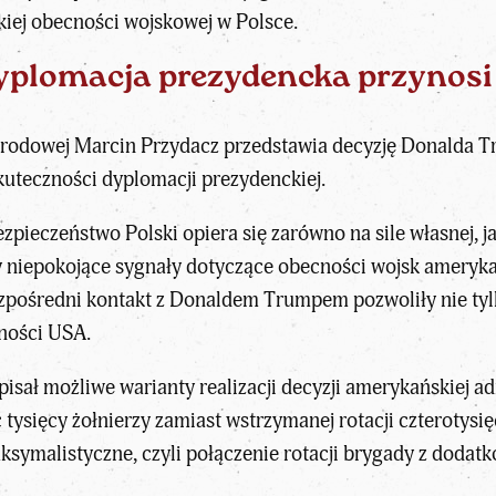
iej obecności wojskowej w Polsce.
yplomacja prezydencka przynosi
narodowej
Marcin Przydacz
przedstawia decyzję Donalda T
 skuteczności dyplomacji prezydenckiej.
ezpieczeństwo Polski opiera się zarówno na sile własnej, j
ły niepokojące sygnały dotyczące obecności wojsk ameryk
zpośredni kontakt z Donaldem Trumpem pozwoliły nie tylk
ności USA.
isał możliwe warianty realizacji decyzji amerykańskiej ad
 tysięcy żołnierzy
zamiast wstrzymanej rotacji czterotysię
ksymalistyczne, czyli połączenie rotacji brygady z dodat