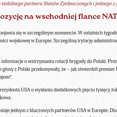
o stabilnego partnera Stanów Zjednoczonych i jednego z
ozycję na wschodniej flance NA
jawia się w szczególnym momencie. W ostatnich tygodnia
ości wojskowej w Europie. Szczególną irytację administra
 informacje o wstrzymaniu rotacji brygady do Polski. Pre
 głosy z Polski przekonywały, że – jak stwierdził premie
ajom”.
prezydenta USA o wysłaniu dodatkowych pięciu tysięcy żoł
skowa.
zostaje jednym z kluczowych partnerów USA w Europie. Dla