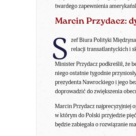
twardego zapewnienia amerykańsk
Marcin Przydacz: d
S
zef Biura Polityki Między
relacji transatlantyckich i
Minister Przydacz podkreślił, że b
niego ostatnie tygodnie przynios
prezydenta Nawrockiego i jego be
doprowadzić do zwiększenia obec
Marcin Przydacz najprecyzyjniej op
w którym do Polski przyjedzie
pięć
będzie zabiegała o rozwiązanie ma