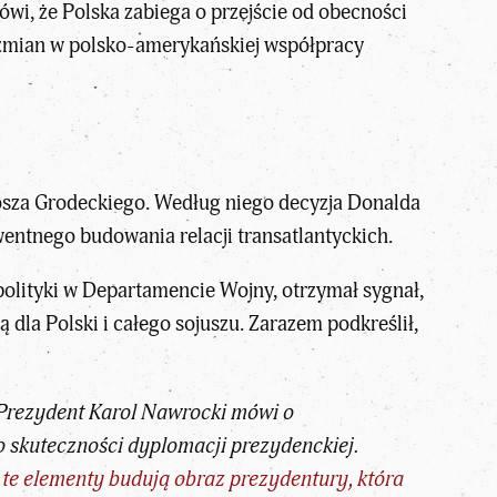
ówi, że Polska zabiega o przejście od obecności
h zmian w polsko-amerykańskiej współpracy
osza Grodeckiego. Według niego decyzja Donalda
entnego budowania relacji transatlantyckich.
polityki w Departamencie Wojny, otrzymał sygnał,
 dla Polski i całego sojuszu. Zarazem podkreślił,
. Prezydent Karol Nawrocki mówi o
 o skuteczności dyplomacji prezydenckiej.
 te elementy budują obraz prezydentury, która