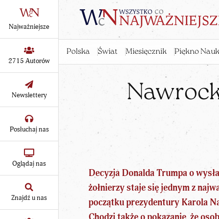
Najważniejsze
Polska
Świat
Miesięcznik
Piękno Nauk
2715 Autorów
Nawrocki
Newslettery
Posłuchaj nas
Oglądaj nas
Decyzja Donalda Trumpa o wysłan
żołnierzy staje się jednym z naj
Znajdź u nas
początku prezydentury Karola 
Chodzi także o pokazanie, że os