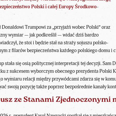
bezpieczeństwo Polski i całej Europy Środkowo-
ł
Donaldowi Trumpowi
za „przyjaźń wobec Polski” oraz
czny wymiar — jak podkreślił — widać dziś bardzo
adczył, że stoi i będzie stał na straży sojuszu polsko-
nym z filarów bezpieczeństwa każdego polskiego domu i ca
stała się osią politycznej interpretacji tej decyzji. Sam
iązku z sukcesem wyborczym obecnego
prezydenta Polski 
o wymiaru relacji między przywódcami zdarza się w komun
ać swoją pozycję także poprzez bezpośrednie kanały ko
jusz ze Stanami Zjednoczonymi 
2026 r., prezydent Karol Nawrocki spotkał się z mieszkań