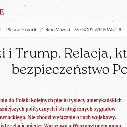
i
Piękno Historii
Piękno Muzyki
WYBORY WE FRANCJI
 i Trump. Relacja, 
bezpieczeństwo Po
iu do Polski kolejnych pięciu tysięcy amerykańskich
ważniejszych politycznych i strategicznych sygnałów
Nawrockiego
. Nie chodzi wyłącznie o ruch wojskowy.
obiste relacje między Warszawą a Waszyngtonem mogą