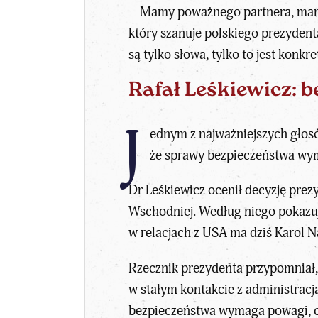
– Mamy poważnego partnera, mamy
który szanuje polskiego prezydent
są tylko słowa, tylko to jest konk
Rafał Leśkiewicz: 
J
ednym z najważniejszych gło
że sprawy bezpieczeństwa wymag
Dr Leśkiewicz ocenił decyzję prez
Wschodniej. Według niego pokazuje
w relacjach z USA ma dziś Karol N
Rzecznik prezydenta przypomniał,
w stałym kontakcie z administracj
bezpieczeństwa wymaga powagi, cis