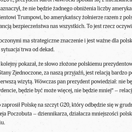
znaczył, że nie będzie żadnego obniżenia liczby amerykańs
entowi Trumpowi, bo amerykańscy żołnierze razem z polsk
ancją bezpieczeństwa nas wszystkich. To jest rzecz oczyw
noczonymi ma strategiczne znaczenie i jest ważne dla pols
 sytuacja trwa od dekad.
kolejny pokazał, że słowo złożone polskiemu prezydentow
tany Zjednoczone, za naszą przyjaźń, jest relacją bardzo 
erwszą wizytą. Wówczas pan prezydent powiedział: nie bę
zydencie, będzie być może więcej, nie będzie mniej” – rel
zaprosił Polskę na szczyt G20, który odbędzie się w gru
ja Poczobuta – dziennikarza, działacza mniejszości polskie
iu.