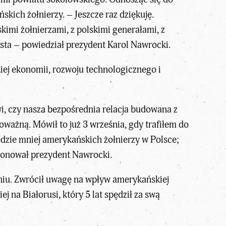
kich żołnierzy. – Jeszcze raz dziękuję.
imi żołnierzami, z polskimi generałami, z
ista – powiedział prezydent Karol Nawrocki.
kiej ekonomii, rozwoju technologicznego i
i, czy nasza bezpośrednia relacja budowana z
poważną. Mówił to już 3 września, gdy trafiłem do
dzie mniej amerykańskich żołnierzy w Polsce;
acjonował prezydent Nawrocki.
dniu. Zwrócił uwagę na wpływ amerykańskiej
j na Białorusi, który 5 lat spędził za swą