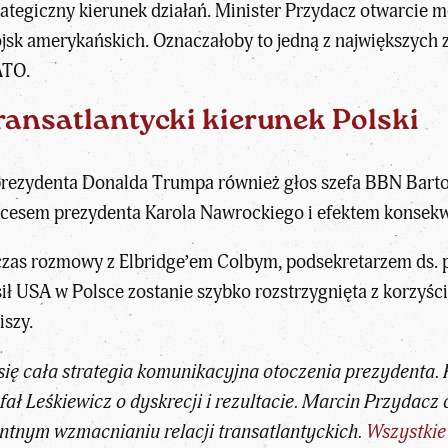
rategiczny kierunek działań. Minister Przydacz otwarcie m
wojsk amerykańskich. Oznaczałoby to jedną z największyc
ATO.
ransatlantycki kierunek Polski
i prezydenta Donalda Trumpa również głos szefa BBN Bart
cesem prezydenta Karola Nawrockiego
i efektem konsekw
dczas rozmowy z Elbridge’em Colbym, podsekretarzem ds. 
ił USA w Polsce zostanie szybko rozstrzygnięta z korzyścią
iszy.
 się cała strategia komunikacyjna otoczenia prezydenta
fał Leśkiewicz o dyskrecji i rezultacie. Marcin Przydacz
ntnym wzmacnianiu relacji transatlantyckich.
Wszystkie