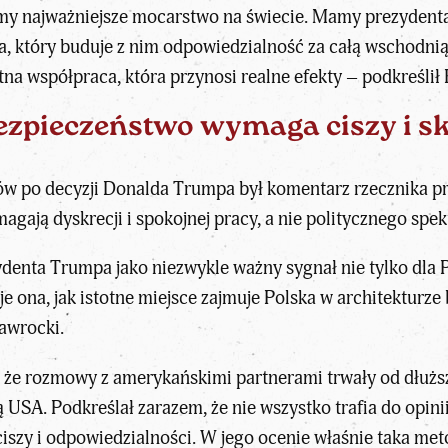
 najważniejsze mocarstwo na świecie. Mamy prezydenta 
a, który buduje z nim odpowiedzialność za całą wschodnią
retna współpraca, która przynosi realne efekty – podkreślił
bezpieczeństwo wymaga ciszy i s
sów po
decyzji Donalda Trumpa
był komentarz
rzecznika p
ają dyskrecji i spokojnej pracy, a nie politycznego spek
ydenta Trumpa jako niezwykle ważny sygnał nie tylko dla P
 ona, jak istotne miejsce zajmuje Polska w architekturze
awrocki.
 że rozmowy z amerykańskimi partnerami trwały od dłuższ
ą USA. Podkreślał zarazem, że nie wszystko trafia do opin
zy i odpowiedzialności. W jego ocenie właśnie taka metod