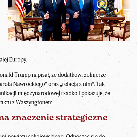
łej Europy.
 Donald Trump napisał, że dodatkowi żołnierze
Karola Nawrockiego
” oraz „relacją z nim”. Tak
ikacji międzynarodowej rzadko i pokazuje, że
ntaktu z Waszyngtonem.
ma znaczenie strategiczne
cami powiatu sokołowskiego. Odnosząc się do