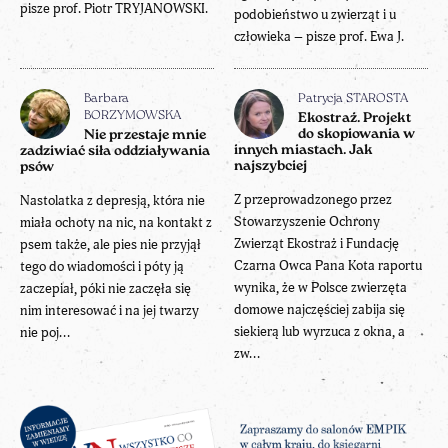
pisze prof. Piotr TRYJANOWSKI.
podobieństwo u zwierząt i u
człowieka – pisze prof. Ewa J.
Barbara
Patrycja STAROSTA
BORZYMOWSKA
Ekostraż. Projekt
do skopiowania w
Nie przestaje mnie
innych miastach. Jak
zadziwiać siła oddziaływania
najszybciej
psów
Z przeprowadzonego przez
Nastolatka z depresją, która nie
Stowarzyszenie Ochrony
miała ochoty na nic, na kontakt z
Zwierząt Ekostraż i Fundację
psem także, ale pies nie przyjął
Czarna Owca Pana Kota raportu
tego do wiadomości i póty ją
wynika, że w Polsce zwierzęta
zaczepiał, póki nie zaczęła się
domowe najczęściej zabija się
nim interesować i na jej twarzy
siekierą lub wyrzuca z okna, a
nie poj...
zw...