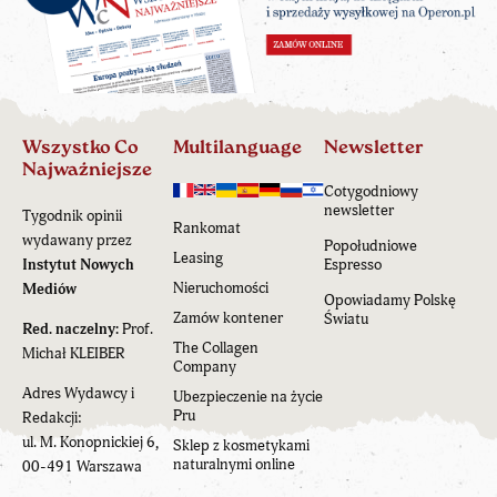
Wszystko Co
Multilanguage
Newsletter
Najważniejsze
Cotygodniowy
newsletter
Tygodnik opinii
Rankomat
wydawany przez
Popołudniowe
Leasing
Instytut Nowych
Espresso
Nieruchomości
Mediów
Opowiadamy Polskę
Zamów kontener
Światu
Red. naczelny:
Prof.
The Collagen
Michał KLEIBER
Company
Adres Wydawcy i
Ubezpieczenie na życie
Pru
Redakcji:
ul. M. Konopnickiej 6,
Sklep z kosmetykami
naturalnymi online
00-491 Warszawa