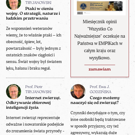
TRYJANOWSKI
Ptaki w cieniu
wojny. O strategii, naturze i
ludzkim przetrwaniu
Miesięcznik opinii
Ze wspomnień weteranów
"Wszystko Co
wiemy, że to właśnie ptaki – ich
Najważniejsze" oczekuje na
obecność, śpiew, lot,
Państwa w EMPIKach w
powtarzalność – były jednym z
całym kraju oraz
ostatnich znaków ciągłości i
wysyłkowo.
sensu. Świat wojny był światem
lęku, hałasu i braku reguł.
zamawiam
Prof. Piotr
Prof. Ewa J.
TRYJANOWSKI
GODZIŃSKA
Internet zwierząt.
Czego możemy
Odkrywanie zbiorowej
nauczyć się od zwierząt?
inteligencji życia
Czynniki decydujące o tym, czy
Internet zwierząt reprezentuje
inne osobniki będą traktowane
odważne i nowatorskie podejście
w sposób przyjazny, czy też
do zrozumienia świata przyrody -
agresywny, wykazują duże