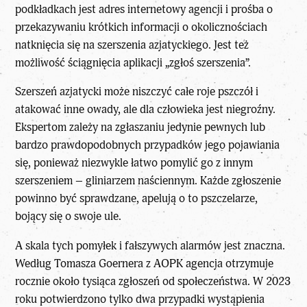
podkładkach jest adres internetowy agencji i prośba o
przekazywaniu krótkich informacji o okolicznościach
natknięcia się na szerszenia azjatyckiego. Jest też
możliwość ściągnięcia aplikacji „zgłoś szerszenia”.
Szerszeń azjatycki może niszczyć całe roje
pszczół
i
atakować inne owady, ale dla człowieka jest niegroźny.
Ekspertom zależy na zgłaszaniu jedynie pewnych lub
bardzo prawdopodobnych przypadków jego pojawiania
się, ponieważ niezwykle łatwo pomylić go z innym
szerszeniem – gliniarzem naściennym. Każde zgłoszenie
powinno być sprawdzane, apelują o to pszczelarze,
bojący się o swoje ule.
A skala tych pomyłek i fałszywych alarmów jest znaczna.
Według Tomasza Goernera z AOPK agencja otrzymuje
rocznie około tysiąca zgłoszeń od społeczeństwa. W 2023
roku potwierdzono tylko dwa przypadki wystąpienia