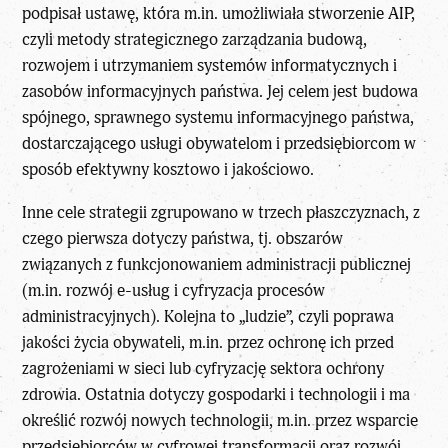
podpisał ustawę
, która m.in. umożliwiała stworzenie AIP,
czyli metody strategicznego zarządzania budową,
rozwojem i utrzymaniem systemów informatycznych i
zasobów informacyjnych państwa. Jej celem jest budowa
spójnego, sprawnego systemu informacyjnego państwa,
dostarczającego usługi obywatelom i przedsiębiorcom w
sposób efektywny kosztowo i jakościowo.
Inne cele strategii zgrupowano w trzech płaszczyznach, z
czego pierwsza dotyczy państwa, tj. obszarów
związanych z funkcjonowaniem administracji publicznej
(m.in. rozwój e-usług i cyfryzacja procesów
administracyjnych). Kolejna to „ludzie”, czyli poprawa
jakości życia obywateli, m.in. przez ochronę ich przed
zagrożeniami w sieci lub cyfryzację sektora ochrony
zdrowia. Ostatnia dotyczy gospodarki i technologii i ma
określić rozwój nowych technologii, m.in. przez wsparcie
przedsiębiorców w cyfrowej transformacji oraz rozwój