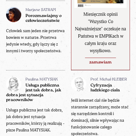
Marjane SATRAPI
Miesięcznik opinii
Porozmawiajmy o
człowieczeństwie
"Wszystko Co
Najważniejsze" oczekuje na
Człowiek sam jeden nie przetrwa
Państwa w EMPIKach w
bowiem w naturze. Przetrwa
całym kraju oraz
jedynie wtedy, gdy łączy się z
wysyłkowo.
innymi i tworzy społeczeństwa.
zamawiam
Paulina MATYSIAK
Prof. Michał KLEIBER
Usługa publiczna
Cyfryzacja
jest tak dobra, jak
ludzkiego ciała
dobra jest sytuacja
pracowników
Jeśli internet ciał nie będzie
starannie zarządzany, może stać
Usługa publiczna jest tak dobra,
się narzędziem kontroli i
jak dobra jest sytuacja
dominacji, silnie wpływając na
pracowników, którzy ją realizują -
funkcjonowanie całego
pisze Paulina MATYSIAK.
społeczeństwa.