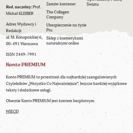
Zamów kontener
Światu
Red. naczelny:
Prof.
The Collagen
Michał KLEIBER
Company
Adres Wydawcy i
Ubezpieczenie na życie
Pru
Redakcji:
ul. M. Konopnickiej 6,
Sklep z kosmetykami
naturalnymi online
00-491 Warszawa
ISSN 2449-7991
Konto PREMIUM
Konto PREMIUM to przestrzeń dla najbardziej zaangażowanych
Czytelników „Wszystko Co Najważniejsze”. Jeszcze bardziej wyjątkowe
teksty i dodatkowe usługi.
Obecnie Konto PREMIUM jest kontem bezpłatnym.
WIĘCEJ