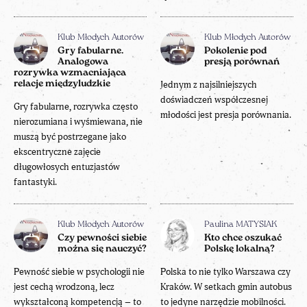
Klub Młodych Autorów
Klub Młodych Autorów
Gry fabularne.
Pokolenie pod
Analogowa
presją porównań
rozrywka wzmacniająca
relacje międzyludzkie
Jednym z najsilniejszych
doświadczeń współczesnej
Gry fabularne, rozrywka często
młodości jest presja porównania.
nierozumiana i wyśmiewana, nie
muszą być postrzegane jako
ekscentryczne zajęcie
długowłosych entuzjastów
fantastyki.
Klub Młodych Autorów
Paulina MATYSIAK
Czy pewności siebie
Kto chce oszukać
można się nauczyć?
Polskę lokalną?
Pewność siebie w psychologii nie
Polska to nie tylko Warszawa czy
jest cechą wrodzoną, lecz
Kraków. W setkach gmin autobus
wykształconą kompetencją – to
to jedyne narzędzie mobilności.