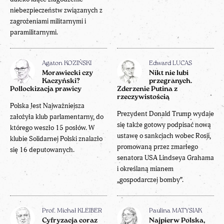
niebezpieczeństw związanych z
zagrożeniami militarnymi i
paramilitarnymi.
Agaton KOZIŃSKI
Edward LUCAS
Morawiecki czy
Nikt nie lubi
Kaczyński?
przegranych.
Pollockizacja prawicy
Zderzenie Putina z
rzeczywistością
Polska Jest Najważniejsza
Prezydent Donald Trump wydaje
założyła klub parlamentarny, do
się także gotowy podpisać nową
którego weszło 15 posłów. W
ustawę o sankcjach wobec Rosji,
klubie Solidarnej Polski znalazło
promowaną przez zmarłego
się 16 deputowanych.
senatora USA Lindseya Grahama
i określaną mianem
„gospodarczej bomby”.
Prof. Michał KLEIBER
Paulina MATYSIAK
Cyfryzacja coraz
Najpierw Polska,