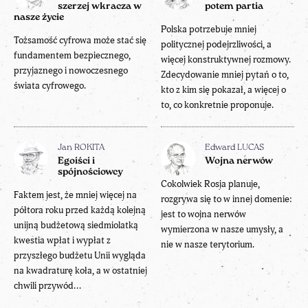
szerzej wkracza w
potem partia
nasze życie
Polska potrzebuje mniej
Tożsamość cyfrowa może stać się
politycznej podejrzliwości, a
fundamentem bezpiecznego,
więcej konstruktywnej rozmowy.
przyjaznego i nowoczesnego
Zdecydowanie mniej pytań o to,
świata cyfrowego.
kto z kim się pokazał, a więcej o
to, co konkretnie proponuje.
Jan ROKITA
Edward LUCAS
Egoiści i
Wojna nerwów
spójnościowcy
Cokolwiek Rosja planuje,
Faktem jest, że mniej więcej na
rozgrywa się to w innej domenie:
półtora roku przed każdą kolejną
jest to wojna nerwów
unijną budżetową siedmiolatką
wymierzona w nasze umysły, a
kwestia wpłat i wypłat z
nie w nasze terytorium.
przyszłego budżetu Unii wygląda
na kwadraturę koła, a w ostatniej
chwili przywód...