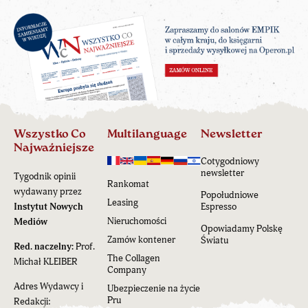
Wszystko Co
Multilanguage
Newsletter
Najważniejsze
Cotygodniowy
newsletter
Tygodnik opinii
Rankomat
wydawany przez
Popołudniowe
Leasing
Instytut Nowych
Espresso
Nieruchomości
Mediów
Opowiadamy Polskę
Zamów kontener
Światu
Red. naczelny:
Prof.
The Collagen
Michał KLEIBER
Company
Adres Wydawcy i
Ubezpieczenie na życie
Pru
Redakcji: