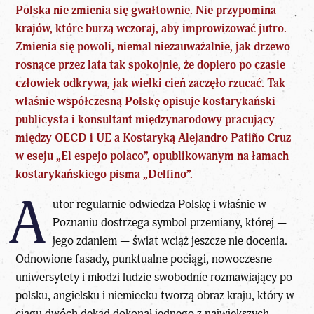
Polska nie zmienia się gwałtownie. Nie przypomina
krajów, które burzą wczoraj, aby improwizować jutro.
Zmienia się powoli, niemal niezauważalnie, jak drzewo
rosnące przez lata tak spokojnie, że dopiero po czasie
człowiek odkrywa, jak wielki cień zaczęło rzucać. Tak
właśnie współczesną Polskę opisuje kostarykański
publicysta i konsultant międzynarodowy pracujący
między OECD i UE a Kostaryką Alejandro Patiño Cruz
w eseju „El espejo polaco”, opublikowanym na łamach
kostarykańskiego pisma „Delfino”.
A
utor regularnie odwiedza Polskę i właśnie w
Poznaniu dostrzega symbol przemiany, której —
jego zdaniem — świat wciąż jeszcze nie docenia.
Odnowione fasady, punktualne pociągi, nowoczesne
uniwersytety i młodzi ludzie swobodnie rozmawiający po
polsku, angielsku i niemiecku tworzą obraz kraju, który w
ciągu dwóch dekad dokonał jednego z największych