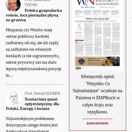
Prof. Kazimierz
DADAK
Polska gospodarka
rośnie, lecz pieniądze płyną
za granicę
Hiszpania czy Włochy mają
sektor publiczny bardziej
zadłużony niż my, ale ich rządy
są zadłużone we własnych
bankach (a nie zagranicznych),
sektor prywatny zaś ma dużo
lepszą międzynarodową pozycję
in...
Miesięcznik opinii
"Wszystko Co
Najważniejsze" oczekuje na
Prof. Michał KLEIBER
Państwa w EMPIKach w
Scenariusz quasi
optymistyczny dla
całym kraju oraz
Polski, Europy i świata
wysyłkowo.
Najważniejszym problemem
zamawiam
dotyczącym całego świata jest
daleko idące złagodzenie