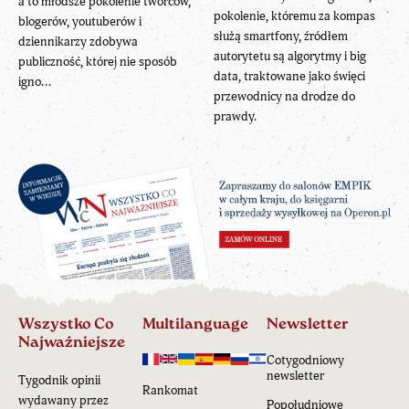
a to młodsze pokolenie twórców,
pokolenie, któremu za kompas
blogerów, youtuberów i
służą smartfony, źródłem
dziennikarzy zdobywa
autorytetu są algorytmy i big
publiczność, której nie sposób
data, traktowane jako święci
igno...
przewodnicy na drodze do
prawdy.
Wszystko Co
Multilanguage
Newsletter
Najważniejsze
Cotygodniowy
newsletter
Tygodnik opinii
Rankomat
wydawany przez
Popołudniowe