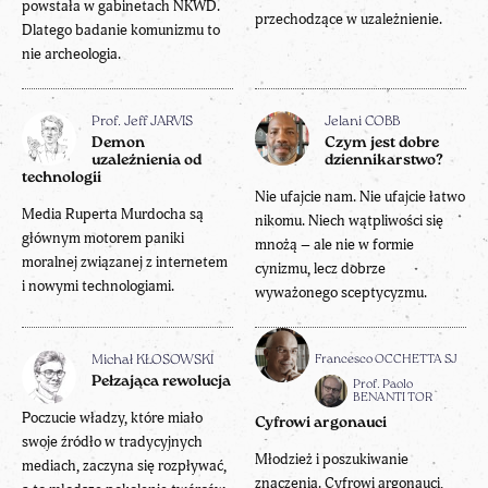
powstała w gabinetach NKWD.
przechodzące w uzależnienie.
Dlatego badanie komunizmu to
nie archeologia.
Prof. Jeff JARVIS
Jelani COBB
Demon
Czym jest dobre
uzależnienia od
dziennikarstwo?
technologii
Nie ufajcie nam. Nie ufajcie łatwo
Media Ruperta Murdocha są
nikomu. Niech wątpliwości się
głównym motorem paniki
mnożą – ale nie w formie
moralnej związanej z internetem
cynizmu, lecz dobrze
i nowymi technologiami.
wyważonego sceptycyzmu.
Francesco OCCHETTA SJ
Michał KŁOSOWSKI
Pełzająca rewolucja
Prof. Paolo
BENANTI TOR
Poczucie władzy, które miało
Cyfrowi argonauci
swoje źródło w tradycyjnych
Młodzież i poszukiwanie
mediach, zaczyna się rozpływać,
znaczenia. Cyfrowi argonauci,