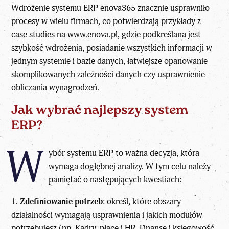
Wdrożenie systemu ERP enova365 znacznie usprawniło
procesy w wielu firmach, co potwierdzają przykłady z
case studies na www.enova.pl, gdzie podkreślana jest
szybkość wdrożenia, posiadanie wszystkich informacji w
jednym systemie i bazie danych, łatwiejsze opanowanie
skomplikowanych zależności danych czy usprawnienie
obliczania wynagrodzeń.
Jak wybrać najlepszy system
ERP?
W
ybór systemu ERP to ważna decyzja, która
wymaga dogłębnej analizy. W tym celu należy
pamiętać o następujących kwestiach:
1.
Zdefiniowanie potrzeb
: określ, które obszary
działalności wymagają usprawnienia i jakich modułów
potrzebujesz (np. Kadry, płace i HR, Finanse i księgowość,