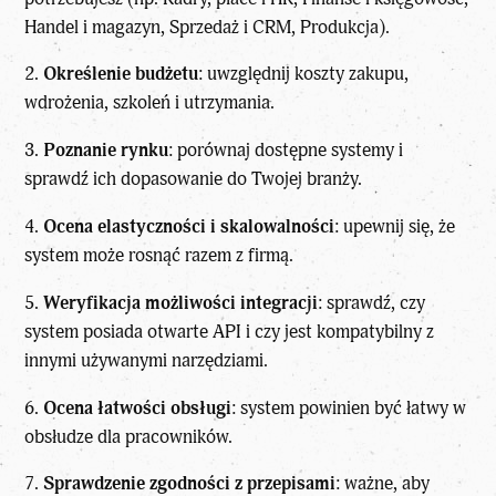
Handel i magazyn, Sprzedaż i CRM, Produkcja).
2.
Określenie budżetu
: uwzględnij koszty zakupu,
wdrożenia, szkoleń i utrzymania.
3.
Poznanie rynku
: porównaj dostępne systemy i
sprawdź ich dopasowanie do Twojej branży.
4.
Ocena elastyczności i skalowalności
: upewnij się, że
system może rosnąć razem z firmą.
5.
Weryfikacja możliwości integracji
: sprawdź, czy
system posiada otwarte API i czy jest kompatybilny z
innymi używanymi narzędziami.
6.
Ocena łatwości obsługi
: system powinien być łatwy w
obsłudze dla pracowników.
7.
Sprawdzenie zgodności z przepisami
: ważne, aby