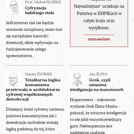
Prof. Michał KLEIBER
Najważniejsze" oczekuje na
Cyfryzacja
Państwa w EMPIKach w
ludzkiego ciała
całym kraju oraz
Jeśli internet ciał nie będzie
wysyłkowo.
starannie zarządzany, może stać
się narzędziem kontroli i
zamawiam
dominacji, silnie wpływając na
funkcjonowanie całego
społeczeństwa.
Maciej ŚWIRSKI
Jan ŚLIWA
Totalitarna logika
Grok, czyli
komunizmu
sztuczna
przetrwała w architekturze
inteligencja na manowcach
cyfrowej współczesnych
demokracji
Eksperyment - najnowsze
wydanie Grok Elona Muska -
Dzisiejszy świat cyfrowy zarówno
pokazał, że sztuczna inteligencja
państwa komunistyczne jak i
to nie jakiś wszystkowiedzący
demokracje zachodnie stosują
guru. Niebezpieczne jest
logikę podobną do tej, która
nadmierne zaufanie