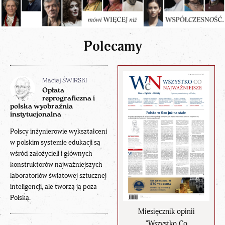
Polecamy
Maciej ŚWIRSKI
Opłata
reprograficzna i
polska wyobraźnia
instytucjonalna
Polscy inżynierowie wykształceni
w polskim systemie edukacji są
wśród założycieli i głównych
konstruktorów najważniejszych
laboratoriów światowej sztucznej
inteligencji, ale tworzą ją poza
Polską.
Miesięcznik opinii
"Wszystko Co