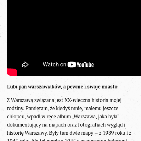
Lubi pan warszawiaków, a pewnie i swoje miasto.
Z Warszawą związana jest XX-wieczna historia mojej
rodziny. Pamiętam, że kiedyś mnie, małemu jeszcze
chłopcu, wpadł w ręce album „Warszawa, jaka była”
dokumentujący na mapach oraz fotografiach wygląd i
historię Warszawy. Były tam dwie mapy – z 1939 roku i z