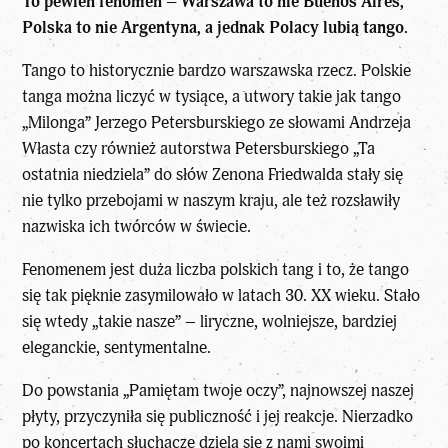
To pewien fenomen – Warszawa to nie Buenos Aires,
Polska to nie Argentyna, a jednak Polacy lubią tango.
Tango to historycznie bardzo warszawska rzecz. Polskie
tanga można liczyć w tysiące, a utwory takie jak tango
„Milonga” Jerzego Petersburskiego ze słowami Andrzeja
Własta czy również autorstwa Petersburskiego „Ta
ostatnia niedziela” do słów Zenona Friedwalda stały się
nie tylko przebojami w naszym kraju, ale też rozsławiły
nazwiska ich twórców w świecie.
Fenomenem jest duża liczba polskich tang i to, że tango
się tak pięknie zasymilowało w latach 30. XX wieku. Stało
się wtedy „takie nasze” – liryczne, wolniejsze, bardziej
eleganckie, sentymentalne.
Do powstania „Pamiętam twoje oczy”, najnowszej naszej
płyty, przyczyniła się publiczność i jej reakcje. Nierzadko
po koncertach słuchacze dzielą się z nami swoimi