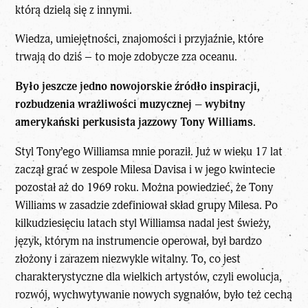
którą dzielą się z innymi.
Wiedza, umiejętności, znajomości i przyjaźnie, które
trwają do dziś – to moje zdobycze zza oceanu.
Było jeszcze jedno nowojorskie źródło inspiracji,
rozbudzenia wrażliwości muzycznej – wybitny
amerykański perkusista jazzowy Tony Williams.
Styl Tony’ego Williamsa mnie poraził. Już w wieku 17 lat
zaczął grać w zespole Milesa Davisa i w jego kwintecie
pozostał aż do 1969 roku. Można powiedzieć, że Tony
Williams w zasadzie zdefiniował skład grupy Milesa. Po
kilkudziesięciu latach styl Williamsa nadal jest świeży,
język, którym na instrumencie operował, był bardzo
złożony i zarazem niezwykle witalny. To, co jest
charakterystyczne dla wielkich artystów, czyli ewolucja,
rozwój, wychwytywanie nowych sygnałów, było też cechą