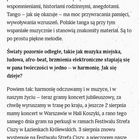
wspomnieniami, historiami rodzinnymi, anegdotami.
Tango – jak się okazuje – ma moc przywracania pamięci,
wywoływania wzruszeń. Polskie tanga są przy tym
wspaniałe muzycznie i stanowią znakomity materiał. Są to
po prostu piękne melodie.
Światy pozornie odległe, takie jak muzyka miejska,
ludowa, afro-beat, brzmienia elektroniczne stapiają się
w pana twórczości w jedno – w harmonię. Jak się
dzieje?
Powiem tak: harmonię odczuwamy i w muzyce, i w
naszym życiu – teraz gramy koncert jubileuszowy, za
chwilę wyruszamy w trasę po kraju, a jeszcze 2 sierpnia
mamy koncert w Warszawie w Hali Koszyki, a rano tego
samego dnia gram na perkusji w ramach Festiwalu Strefa
Ciszy w Łazienkach Królewskich. 3 sierpnia znowu
występuję na Festiwalu Strefa Ciszy, a wieczorem nasze