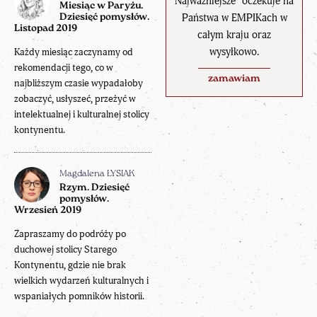
Najważniejsze" oczekuje na
Miesiąc w Paryżu.
Państwa w EMPIKach w
Dziesięć pomysłów.
Listopad 2019
całym kraju oraz
wysyłkowo.
Każdy miesiąc zaczynamy od
rekomendacji tego, co w
zamawiam
najbliższym czasie wypadałoby
zobaczyć, usłyszeć, przeżyć w
intelektualnej i kulturalnej stolicy
kontynentu.
Magdalena ŁYSIAK
Rzym. Dziesięć
pomysłów.
Wrzesień 2019
Zapraszamy do podróży po
duchowej stolicy Starego
Kontynentu, gdzie nie brak
wielkich wydarzeń kulturalnych i
wspaniałych pomników historii.