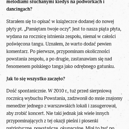
melodiami słuchanymi kiedyś na podwórkach i
dancingach?
Starałem się to opisać w książeczce dodanej do nowej
płyty pt. „Pamiętam twoje oczy”. Jest to nasza piąta płyta,
wydana na rocznicę istnienia zespołu, niemal w całości
poświęcona tangu. Uznałem, że warto dodać pewien
komentarz. Po pierwsze, przypominam okoliczności
powstania zespołu, a po drugie, zastanawiam się nad
fenomenem polskiego tanga jako odrębnego gatunku.
Jak to się wszystko zaczęło?
Dość spontanicznie. W 2010 r., tuż przed sierpniową
rocznicą wybuchu Powstania, zadzwonił do mnie znajomy
menedżer jednego z warszawskich lokali i zasugerował,
aby zrobić koncert. Nie taki jednak jak wiele innych
przypominających z tej okazji pieśni i piosenki
patriotyczne, powstańcze, okupacyjne. Miał to być po