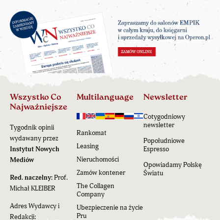
Wszystko Co
Multilanguage
Newsletter
Najważniejsze
Cotygodniowy
newsletter
Tygodnik opinii
Rankomat
wydawany przez
Popołudniowe
Leasing
Instytut Nowych
Espresso
Nieruchomości
Mediów
Opowiadamy Polskę
Zamów kontener
Światu
Red. naczelny:
Prof.
The Collagen
Michał KLEIBER
Company
Adres Wydawcy i
Ubezpieczenie na życie
Pru
Redakcji: