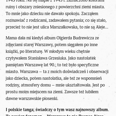
1945 roku. Na tej mapie z 1945 r. zaznaczono kolorami
ruiny i obszary zniesionego z powierzchni ziemi miasta.
To mnie jako dziecku nie dawało spokoju. Zacząłem
rozmawiać z rodzicami, zadawałem pytania; co się stało,
przecież to nie jest ulica Marszałkowska, to nie są Aleje…
Mama dała mi kiedyś album Olgierda Budrewicza ze
zdjęciami starej Warszawy, potem sięgałem po inne
książki, po literaturę. W młodym wieku chętnie
czytywałem Stanisława Grzesiuka. Jako nastolatek
pamiętam Warszawę lat 90.; to też było specyficzne
miasto. Warszawa – ta z moich doświadczeń i obserwacji
jako dziecka, potem nastolatka, ale też ze wspomnień
rodziny, atmosfery domu – mnie ukształtowała. Jest po
prostu moim miejscem na ziemi. Zawsze też lubiłem
dawne warszawskie piosenki.
I polskie tanga; świadczy o tym wasz najnowszy album.