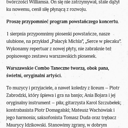
twórczości Williamsa. On się nie zatrzymywał, stale dążył
ku nowemu, cenił siłę płynącą z rozwoju.
Proszę przypomnieć program powstańczego koncertu.
1 sierpnia przypomnimy piosenki powstańcze, nasze
ulubione, na przykład „Pałacyk Michla”, „Serce w plecaku”.
Wykonamy repertuar z nowej płyty, nie zabraknie też
popisowego zestawu warszawskich piosenek.
Warszawskie Combo Taneczne tworzą, obok pana,
świetni, oryginalni artyści.
To muzycy i przyjaciele, a nawet koledzy z liceum – Piotr
Zabrodzki, który śpiewa i gra na banjo; Ania Bojara i jej
oryginalny instrument – piła; gitarzysta Karol Szczubełek;
kontrabasista Piotr Domagalski; Mateusz Wachowiak i
jego harmonia; saksofonista Tomasz Duda oraz trębacz
Maurycy Idzikowski. Stanowimy zgrany, w dobrym