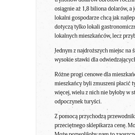
osiągnie aż 1,8 biliona dolarów, a
lokalni gospodarze chcą jak najle
dotyczą tylko lokali gastronomicz
lokalnych mieszkańców, lecz przyb
Jednym z najdroższych miejsc na ś
wysokie stawki dla odwiedzającyc
Różne progi cenowe dla mieszkańcó
mieszkańcy byli zmuszeni płacić t
więcej, wielu z nich nie byłoby w 
odpoczynek turyści.
Z pomocą przychodzą przewodniki, k
przeciętnego sklepikarza cenę. M
Może pozwoliłoby nam to zaoszczę