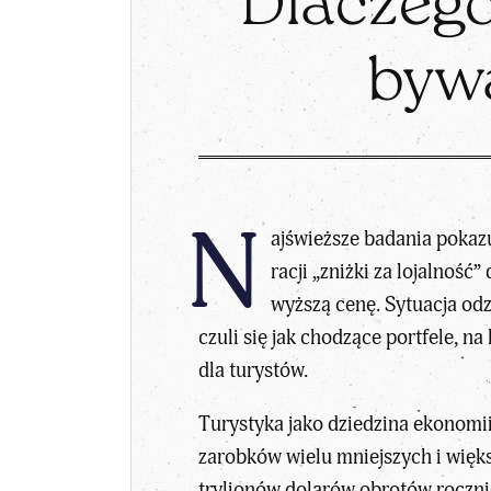
Dlaczego
bywa
N
ajświeższe badania pokaz
racji „zniżki za lojalność
wyższą cenę. Sytuacja od
czuli się jak chodzące portfele, 
dla turystów.
Turystyka jako dziedzina ekonomi
zarobków wielu mniejszych i więks
trylionów dolarów obrotów roczni