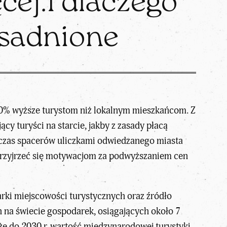
cej.I dlaczego
asadnione
 10% wyższe turystom niż lokalnym mieszkańcom. Z
ący turyści na starcie, jakby z zasady płacą
odczas spacerów uliczkami odwiedzanego miasta
o przyjrzeć się motywacjom za podwyższaniem cen
rki miejscowości turystycznych oraz źródło
ch na świecie gospodarek, osiągających około 7
e do 2030 r. wartość międzynarodowej turystyki