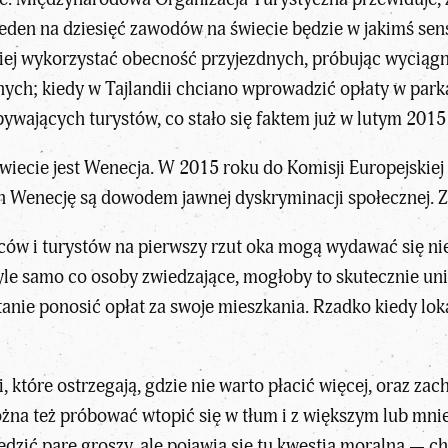
 jeden na dziesięć zawodów na świecie będzie w jakimś sens
piej wykorzystać obecność przyjezdnych, próbując wyciąg
nych; kiedy w Tajlandii chciano wprowadzić opłaty w park
ywających turystów, co stało się faktem już w lutym 2015 
wiecie jest Wenecja. W 2015 roku do Komisji Europejskiej 
h Wenecję są dowodem jawnej dyskryminacji społecznej. Z
w i turystów na pierwszy rzut oka mogą wydawać się nie f
yle samo co osoby zwiedzające, mogłoby to skutecznie uni
stanie ponosić opłat za swoje mieszkania. Rzadko kiedy lo
tóre ostrzegają, gdzie nie warto płacić więcej, oraz zach
ożna też próbować wtopić się w tłum i z większym lub m
dzić parę groszy, ale pojawia się tu kwestia moralna — 