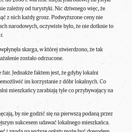
ie zależny od turystyki. Nic dziwnego więc, że
nąć z nich każdy grosz. Podwyższone ceny nie
ach narodowych, oczywiste było, że nie dotknie to
r.
wpłynęła skarga, w której stwierdzono, że tak
ażalenie zostało odrzucone.
air. Jednakże faktem jest, że gdyby lokalni
emożliwić im korzystanie z dóbr lokalnych. Co
kalni mieszkańcy zarabiają tyle co przybywający na
ęcają, by nie godzić się na pierwszą podaną przez
niejszym sukcesem udawać lokalnego mieszkańca.
chęć i zgoda na wyższe opłaty może być dowodem