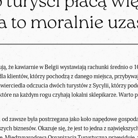
 turyści płacą wię
 to moralnie uz
ują, że kawiarnie w Belgii wystawiają rachunki średnio o
” dla klientów, którzy pochodzą z danego miejsca, przybywaj
zwierciedla odczucia dwóch turystów z Sycylii, którzy p
na które na każdym rogu czyhają lokalni sklepikarze. Wart
i od zawsze była postrzegana jako koło napędowe gospoda
zych biznesów. Okazuje się, że jest to jedna z największy
e. Międzynarodowa Organizacja Turystyczna przewiduje, ż