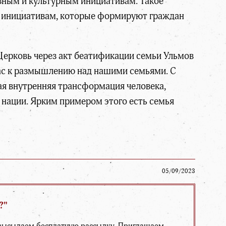
зным и культурным инициативам. Такое
 к инициативам, которые формируют граждан
 Церковь через акт беатификации семьи Ульмов
нас к размышлению над нашими семьями. С
ая внутренняя трансформация человека,
 нации. Ярким примером этого есть семья
05/09/2023
?"
ы высылаем бесплатную рассылку. Приглашаем