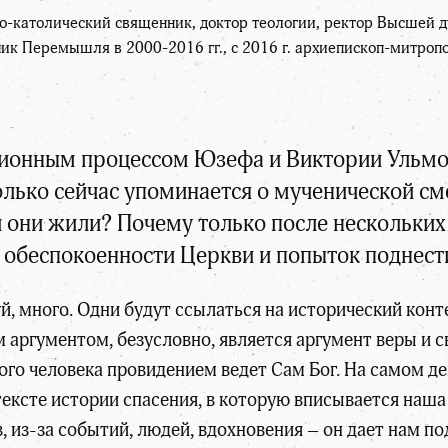
о-католический священник, доктор теологии, ректор Высшей д
ик Перемышля в 2000-2016 гг., с 2016 г. архиепископ-митро
ционным процессом Юзефа и Виктории Ульмов
лько сейчас упоминается о мученической см
 они жили? Почему только после нескольких
обеспокоенности Церкви и попыток поднести
й, много. Одни будут ссылаться на исторический конте
аргументом, безусловно, является аргумент веры и с
ого человека провидением ведет Сам Бог. На самом дел
тексте истории спасения, в которую вписывается наш
, из-за событий, людей, вдохновения – он дает нам п