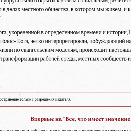
супруга были открыты к новым социальным, религио
 в делах местного общества, в котором мы живем, и
 Бога, укорененной в определенном времени и истории,
 «голос» Бога, четко интерпретирован, побуждающий 
 жизни по евангельским моделям, происходит настоящ
к трансформации рабочей среды, местных сообществ и
странение только с разрешения издателя.
Впервые на "Все, что имеет значение
жные мнения и события, раз в неделю в воскресенье утром м