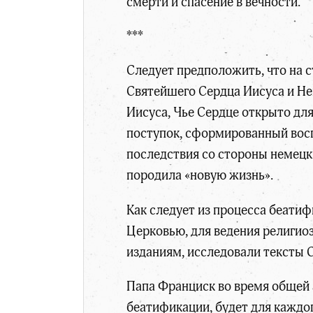
смерти и спасение в вечности.
***
Следует предположить, что на 
Святейшего Сердца Иисуса и Не
Иисуса, Чье Сердце открыто дл
поступок, сформированный восп
последствия со стороны немецки
породила «новую жизнь».
Как следует из процесса беати
Церковью, для ведения религио
изданиям, исследовали тексты 
Папа Франциск во время общей 
беатификации, будет для каждо