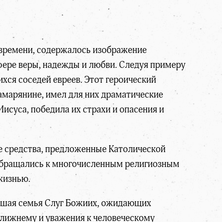
 времени, содержалось изображение
фере веры, надежды и любви. Следуя примеру
хся соседей евреев. Этот героический
марянине, имел для них драматические
исуса, победила их страхи и опасения и
е средства, предложенные Католической
о обращались к многочисленным религиозным
жизнью.
льшая семья Слуг Божиих, ожидающих
ближнему и уважения к человеческому