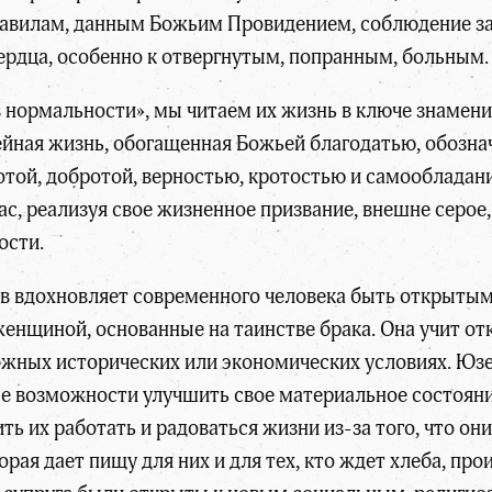
равилам, данным Божьим Провидением, соблюдение за
ердца, особенно к отвергнутым, попранным, больным.
 в нормальности», мы читаем их жизнь в ключе знамен
ейная жизнь, обогащенная Божьей благодатью, обозн
той, добротой, верностью, кротостью и самообладанием
с, реализуя свое жизненное призвание, внешне серое,
ости.
 вдохновляет современного человека быть открытым 
нщиной, основанные на таинстве брака. Она учит отк
ложных исторических или экономических условиях. Юзе
е возможности улучшить свое материальное состояни
ть их работать и радоваться жизни из-за того, что он
орая дает пищу для них и для тех, кто ждет хлеба, п