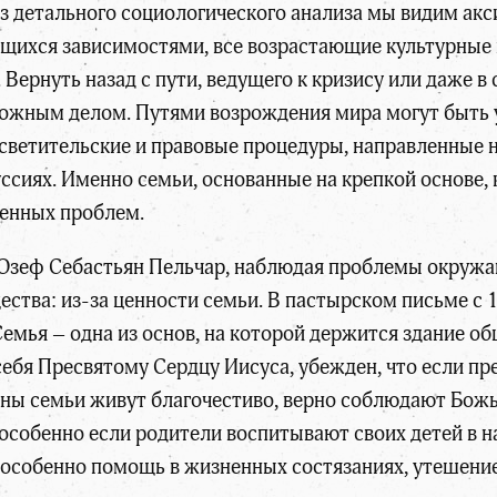
 детального социологического анализа мы видим акси
ихся зависимостями, все возрастающие культурные
 Вернуть назад с пути, ведущего к кризису или даже 
ожным делом. Путями возрождения мира могут быть у
светительские и правовые процедуры, направленные на
сиях. Именно семьи, основанные на крепкой основе, 
менных проблем.
 Юзеф Себастьян Пельчар, наблюдая проблемы окружа
тва: из-за ценности семьи. В пастырском письме с 1
Семья – одна из основ, на которой держится здание об
себя Пресвятому Сердцу Иисуса, убежден, что если пр
лены семьи живут благочестиво, верно соблюдают Бож
особенно если родители воспитывают своих детей в н
особенно помощь в жизненных состязаниях, утешение 