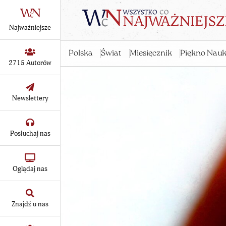
Najważniejsze
Polska
Świat
Miesięcznik
Piękno Nauk
2715 Autorów
Newslettery
Posłuchaj nas
Oglądaj nas
Znajdź u nas