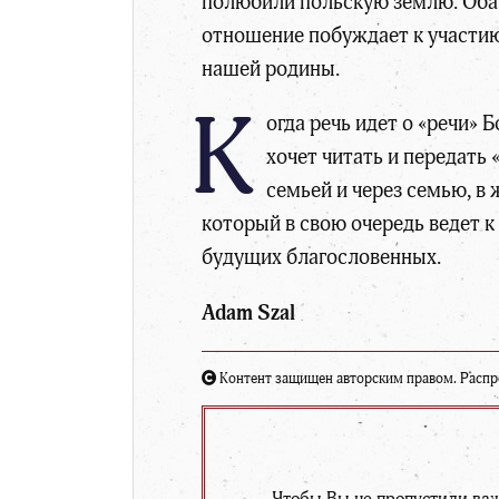
полюбили польскую землю. Оба 
отношение побуждает к участию
нашей родины.
К
огда речь идет о «речи»
хочет читать и передать
семьей и через семью, в
который в свою очередь ведет 
будущих благословенных.
Adam Szal
Контент защищен авторским правом. Распро
Чтобы Вы не пропустили ва