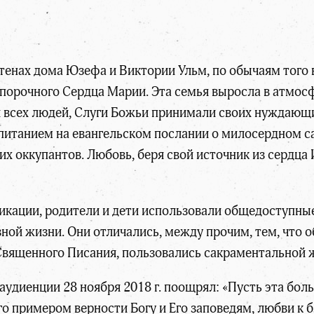
стенах дома Юзефа и Виктории Ульм, по обычаям того
порочного Сердца Марии. Эта семья выросла в атмос
я всех людей, Слуги Божьи принимали своих нуждающи
итанием на евангельском послании о милосердном са
х оккупантов. Любовь, беря свой источник из сердца И
фикации, родители и дети использовали общедоступны
зной жизни. Они отличались, между прочим, тем, чт
Священного Писания, пользовались сакраментальной 
аудиенции 28 ноября 2018 г. поощрял: «Пусть эта бо
го примером верности Богу и Его заповедям, любви к 