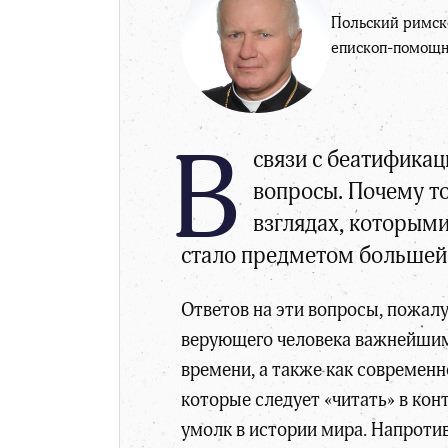
Польский римск
епископ-помощн
В
связи с беатифика
вопросы. Почему то
взглядах, которыми
стало предметом большей 
Ответов на эти вопросы, пожалу
верующего человека важнейшим 
времени, а также как современн
которые следует «читать» в кон
умолк в истории мира. Напротив