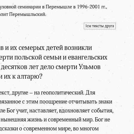
уховной семинарии в Перемышле в 1996-2001 гг.,
полит Перемышльский.
اсм тексты друга
 и их семерых детей возникли
ерти польской семьи и евангельских
 десятков лет дело смерти Ульмов
 их к алтарю?
кст, другие – на геополитический. Для
вязанное с этим поощрение отчитывать знаки
е Бог учит, наставляет, вдохновляет события,
а нынешняя жизнь и современный мир. Бог не
одсказки о современном мире, во многом