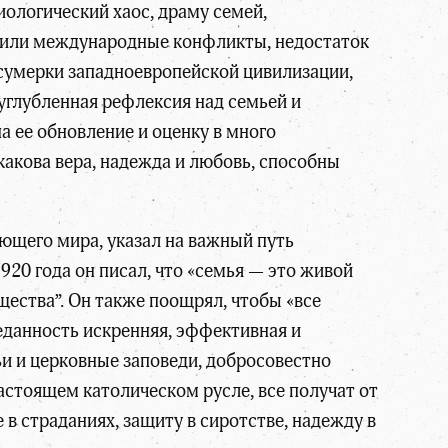
ологический хаос, драму семей,
 или международные конфликты, недостаток
в сумерки западноевропейской цивилизации,
глубленная рефлексия над семьей и
 ее обновление и оценку в много
какова вера, надежда и любовь, способны
ющего мира, указал на важный путь
920 года он писал, что «семья — это живой
щества”. Он также поощрял, чтобы «все
еданность искренняя, эффективная и
ьи и церковные заповеди, добросовестно
астоящем католическом русле, все получат от
в страданиях, защиту в сиротстве, надежду в