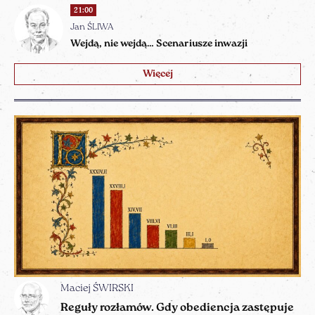
21:00
Jan ŚLIWA
Wejdą, nie wejdą… Scenariusze inwazji
Więcej
Maciej ŚWIRSKI
Reguły rozłamów. Gdy obediencja zastępuje