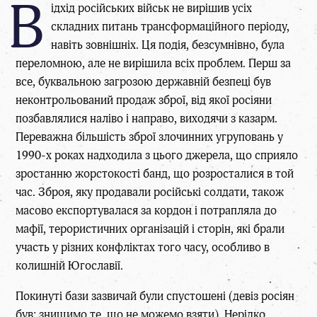
В
ідхід російських військ не вирішив усіх
складних питань трансформаційного періоду,
навіть зовнішніх. Ця подія, безсумнівно, була
переломною, але не вирішила всіх проблем. Перш за
все, буквальною загрозою державній безпеці був
неконтрольований продаж зброї, від якої росіяни
позбавлялися наліво і направо, виходячи з казарм.
Переважна більшість зброї злочинних угруповань у
1990-х роках надходила з цього джерела, що сприяло
зростанню жорстокості банд, що розросталися в той
час. Зброя, яку продавали російські солдати, також
масово експортувалася за кордон і потрапляла до
мафії, терористичних організацій і сторін, які брали
участь у різних конфліктах того часу, особливо в
колишній Югославії.
Покинуті бази зазвичай були спустошені (девіз росіян
був: знищимо те, що не можемо взяти). Нерідко