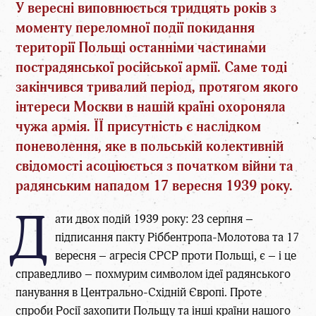
У вересні виповнюється тридцять років з
моменту переломної події покидання
території Польщі останніми
частинами
пострадянської російської армії. Саме тоді
закінчився тривалий період, протягом якого
інтереси Москви в нашій країні охороняла
чужа армія. ЇЇ присутність є наслідком
поневолення, яке в польській колективній
свідомості асоціюється з початком війни та
радянським нападом 17 вересня 1939 року.
Д
ати двох подій 1939 року: 23 серпня –
підписання пакту Ріббентропа-Молотова та 17
вересня – агресія СРСР проти Польщі, є – і це
справедливо – похмурим символом ідеї радянського
панування в Центрально-Східній Європі. Проте
спроби Росії захопити Польщу та інші країни нашого