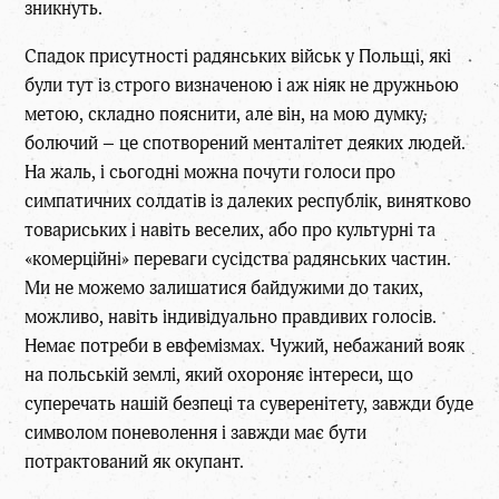
зникнуть.
Спадок присутності радянських військ у Польщі, які
були тут із строго визначеною і аж ніяк не дружньою
метою, складно пояснити, але він, на мою думку,
болючий – це спотворений менталітет деяких людей.
На жаль, і сьогодні можна почути голоси про
симпатичних солдатів із далеких республік, винятково
товариських і навіть веселих, або про культурні та
«комерційні» переваги сусідства радянських частин.
Ми не можемо залишатися байдужими до таких,
можливо, навіть індивідуально правдивих голосів.
Немає потреби в евфемізмах. Чужий, небажаний вояк
на польській землі, який охороняє інтереси, що
суперечать нашій безпеці та суверенітету, завжди буде
символом поневолення і завжди має бути
потрактований як окупант.