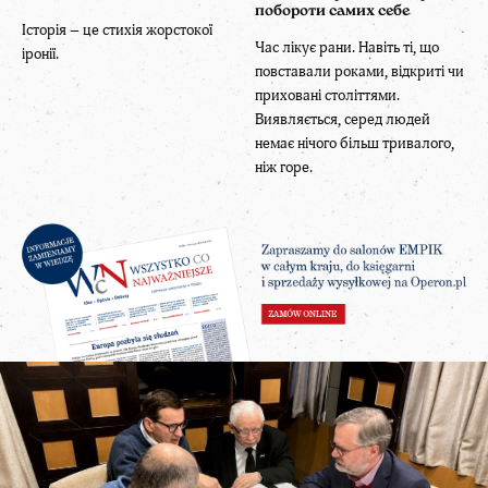
побороти самих себе
Історія – це стихія жорстокої
Час лікує рани. Навіть ті, що
іронії.
повставали роками, відкриті чи
приховані століттями.
Виявляється, серед людей
немає нічого більш тривалого,
ніж горе.