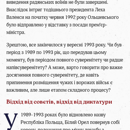
виведення радянських воїнів не були завершені.
Внаслідок інтриг тодішнього президента Леха
Валенси на початку червня 1992 року Ольшевського
було відправлено у відставку з посади прем’єр-
міністра.
Зрештою, все закінчилося у вересні 1993 року. Чи був
період з 1989 по 1993 рік, що передував цьому
моменту, був періодом повного суверенітету чи радше
напівсуверенітету? А може, варто говорити про важке
досягнення повного суверенітету, де навіть
припинення розміщення чужих і ворожих військ є
важливим, але лише етапом складного процесу?
Відхід від совєтів, відхід від диктатури
У
1989-1993 роках було відновлено назву
Республіка Польща, Білий Орел повернув собі
корону, положення про міцну дружбу з