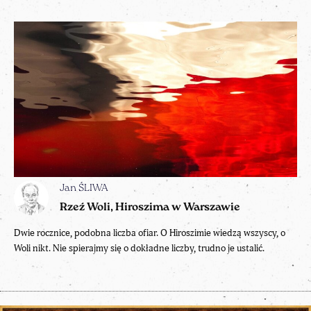
Jan ŚLIWA
Rzeź Woli, Hiroszima w Warszawie
Dwie rocznice, podobna liczba ofiar. O Hiroszimie wiedzą wszyscy, o
Woli nikt. Nie spierajmy się o dokładne liczby, trudno je ustalić.