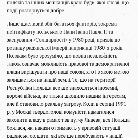
поляків та інших мешканців краю будь-якої ілюзії, що
події розгорнуться добре.
Лише щасливий збіг багатьох факторів, зокрема
понтифікату польського Папи Івана Павла ІІ та
заснування «Солідарності» у 1980 році, призвів до
розпаду радянської імперії наприкінці 1980-х років.
Полякам було зрозуміло, що повна незалежність
також означає можливість правової та демократичної
влади вирішувати про наші союзи, хто і з якою метою
залишається на нашій землі. Те, що на території
Республіки Польща все ще знаходяться іноземні,
ворожі війська, не тільки шкодило нашим інтересам,
але й становило реальну загрозу. Коли в серпні 1991
р. у Москві твердоголові комуністи намагалися
захопити владу в рамах т.зв путчу Янаєва, вся Польща
боялася, які накази отримають у кризовій ситуації
радянські солдати, які все ще перебувають у нашій