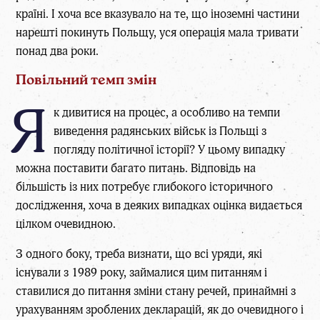
країні. І хоча все вказувало на те, що іноземні частини
нарешті покинуть Польщу, уся операція мала тривати
понад два роки.
Повільний
темп
змін
Я
к дивитися на процес, а особливо на темпи
виведення радянських військ із Польщі з
погляду політичної історії? У цьому випадку
можна поставити багато питань. Відповідь на
більшість із них потребує глибокого історичного
дослідження, хоча в деяких випадках оцінка видається
цілком очевидною.
З одного боку, треба визнати, що всі уряди, які
існували з 1989 року, займалися цим питанням і
ставилися до питання зміни стану речей, принаймні з
урахуванням зроблених декларацій, як до очевидного і