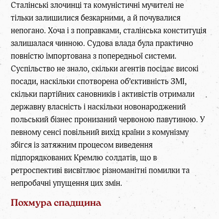
Сталінські злочинці та комуністичні мучителі не
тільки залишилися безкарними, а й почувалися
непогано. Хоча і з поправками, сталінська конституція
залишалася чинною. Судова влада була практично
повністю імпортована з попередньої системи.
Суспільство не знало, скільки агентів посідає високі
посади, наскільки спотворена об’єктивність ЗМІ,
скільки партійних сановників і активістів отримали
державну власність і наскільки новонароджений
польський бізнес пронизаний червоною павутиною. У
певному сенсі повільний вихід країни з комунізму
збігся із затяжним процесом виведення
підпорядкованих Кремлю солдатів, що в
ретроспективі висвітлює різноманітні помилки та
непробачні упущення цих змін.
Похмура спадщина