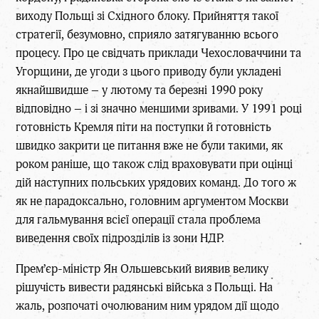
виходу Польщі зі Східного блоку. Прийняття такої
стратегії, безумовно, сприяло затягуванню всього
процесу. Про це свідчать приклади Чехословаччини та
Угорщини, де угоди з цього приводу були укладені
якнайшвидше – у лютому та березні 1990 року
відповідно – і зі значно меншими зривами. У 1991 році
готовність Кремля піти на поступки й готовність
швидко закрити це питання вже не були такими, як
роком раніше, що також слід враховувати при оцінці
дій наступних польських урядових команд. До того ж
як не парадоксально, головним аргументом Москви
для гальмування всієї операції стала проблема
виведення своїх підрозділів із зони НДР.
Прем’єр-міністр Ян Ольшевський виявив велику
рішучість вивести радянські війська з Польщі. На
жаль, розпочаті очолюваним ним урядом дії щодо