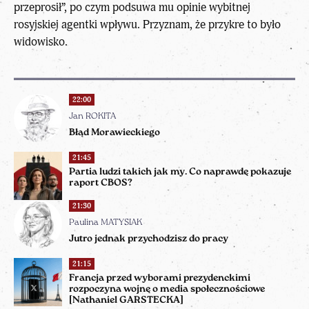
przeprosił”, po czym podsuwa mu opinie wybitnej
rosyjskiej agentki wpływu. Przyznam, że przykre to było
widowisko.
22:00
Jan ROKITA
Błąd Morawieckiego
21:45
Partia ludzi takich jak my. Co naprawdę pokazuje
raport CBOS?
21:30
Paulina MATYSIAK
Jutro jednak przychodzisz do pracy
21:15
Francja przed wyborami prezydenckimi
rozpoczyna wojnę o media społecznościowe
[Nathaniel GARSTECKA]