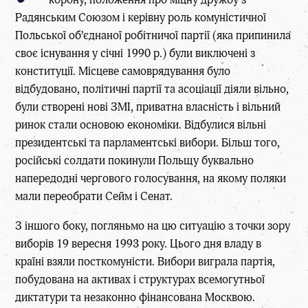
Радянським Союзом і керівну роль комуністичної
Польської об’єднаної робітничої партії (яка припинила
своє існування у січні 1990 р.) були виключені з
конституції. Місцеве самоврядування було
відбудовано, політичні партії та асоціації діяли вільно,
були створені нові ЗМІ, приватна власність і вільний
ринок стали основою економіки. Відбулися вільні
президентські та парламентські вибори. Більш того,
російські солдати покинули Польщу буквально
напередодні чергового голосування, на якому поляки
мали переобрати Сейм і Сенат.
З іншого боку, погляньмо на цю ситуацію з точки зору
виборів 19 вересня 1993 року. Цього дня владу в
країні взяли посткомуністи. Вибори виграла партія,
побудована на активах і структурах всемогутньої
диктатури та незаконно фінансована Москвою.