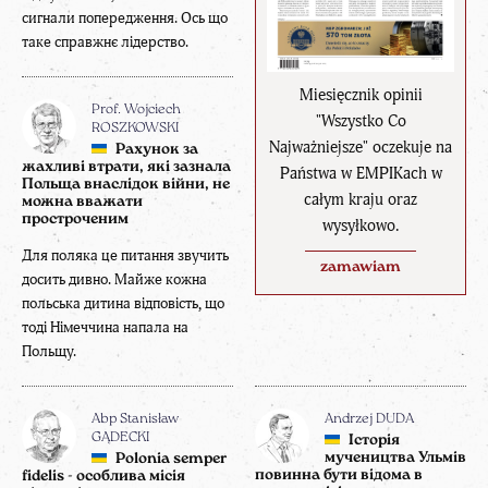
сигнали попередження. Ось що
таке справжнє лідерство.
Miesięcznik opinii
Prof. Wojciech
"Wszystko Co
ROSZKOWSKI
Najważniejsze" oczekuje na
Рахунок за
жахливі втрати, які зазнала
Państwa w EMPIKach w
Польща внаслідок війни, не
całym kraju oraz
можна вважати
простроченим
wysyłkowo.
Для поляка це питання звучить
zamawiam
досить дивно. Майже кожна
польська дитина відповість, що
тоді Німеччина напала на
Польщу.
Abp Stanisław
Andrzej DUDA
GĄDECKI
Історія
мучеництва Ульмів
Polonia semper
повинна бути відома в
fidelis - особлива місія