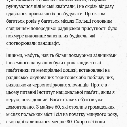
руйнувалися цілі міські квартали, і не скрізь відразу
вдавалося правильно їх розбудувати. Протягом
багатьох років у багатьох місцях Польщі головним
свідченням попередньої радянської присутності було
похмуре видовище занепалих будівель, які
спотворювали ландшафт.
Іншими, мабуть, навіть більш похмурими залишками
іноземного панування були пропагандистські
пам’ятники та меморіальні дошки, встановлені на
радянсько-окупованих територіях або поблизу них,
вихваляючи червонозіркових злочинців. Проте в
цьому питанні Інститут національної пам’яті, яким я
керую, послідовний. Багато таких об’єктів уже
демонтовано. З майже 60, які стояли в громадських
місцях польських міст і сіл на початку минулого року,
сьогодні залишилося менше 30. Скоро всі вони