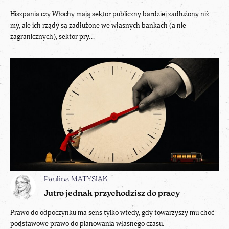
Hiszpania czy Włochy mają sektor publiczny bardziej zadłużony niż
my, ale ich rządy są zadłużone we własnych bankach (a nie
zagranicznych), sektor pry...
Paulina MATYSIAK
Jutro jednak przychodzisz do pracy
Prawo do odpoczynku ma sens tylko wtedy, gdy towarzyszy mu choć
podstawowe prawo do planowania własnego czasu.