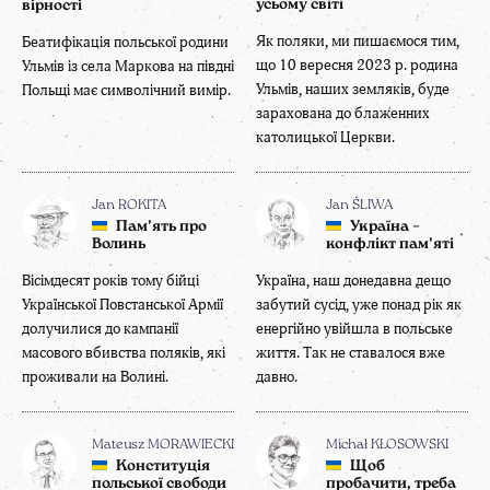
усьому світі
вірності
Як поляки, ми пишаємося тим,
Беатифікація польської родини
що 10 вересня 2023 р. родина
Ульмів із села Маркова на півдні
Ульмів, наших земляків, буде
Польщі має символічний вимір.
зарахована до блаженних
католицької Церкви.
Jan ROKITA
Jan ŚLIWA
Пам’ять про
Україна –
Волинь
конфлікт пам’яті
Вісімдесят років тому бійці
Україна, наш донедавна дещо
Української Повстанської Армії
забутий сусід, уже понад рік як
долучилися до кампанії
енергійно увійшла в польське
масового вбивства поляків, які
життя. Так не ставалося вже
проживали на Волині.
давно.
Mateusz MORAWIECKI
Michał KŁOSOWSKI
Конституція
Щоб
польської свободи
пробачити, треба