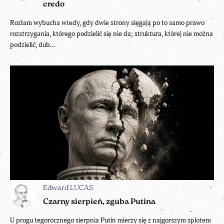
credo
Rozłam wybucha wtedy, gdy dwie strony sięgają po to samo prawo
rozstrzygania, którego podzielić się nie da; struktura, której nie można
podzielić, dub...
Edward LUCAS
Czarny sierpień, zguba Putina
U progu tegorocznego sierpnia Putin mierzy się z najgorszym splotem