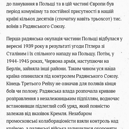
до панування в Польщі та в цій частині Європи був
період комунізму та постійної присутності в нашій
країні кількох десятків (спочатку навіть трьохсот) тис.
воїнів з Радянського Союзу.
Перша радянська окупація частини Польщі відбулася у
вересні 1939 року в результаті угоди Гітлера зі
Сталіним і їх спільного нападу на Польщу. Потім, у
1944-1945 роках, Червона армія, наступаючи на
Берлін, зайняла інші райони. Таким чином уся наша
країна опинилася під контролем Радянського Союзу.
Кінець Третього Рейху не означав для поляків кінця
боїв чи полону. Радянська влада розпочала криваве
розправлення з незалежницьким підпіллям, водночас
встановивши підлеглий собі уряд, який повністю
залежав від вказівок Кремля. Незабаром
промосковські колабораціоністи взяли контроль над
країною, а радянські війська залишилися охороняти