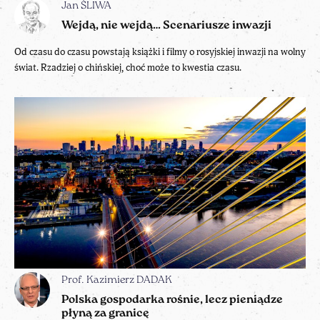
Jan ŚLIWA
Wejdą, nie wejdą… Scenariusze inwazji
Od czasu do czasu powstają książki i filmy o rosyjskiej inwazji na wolny
świat. Rzadziej o chińskiej, choć może to kwestia czasu.
Prof. Kazimierz DADAK
Polska gospodarka rośnie, lecz pieniądze
płyną za granicę