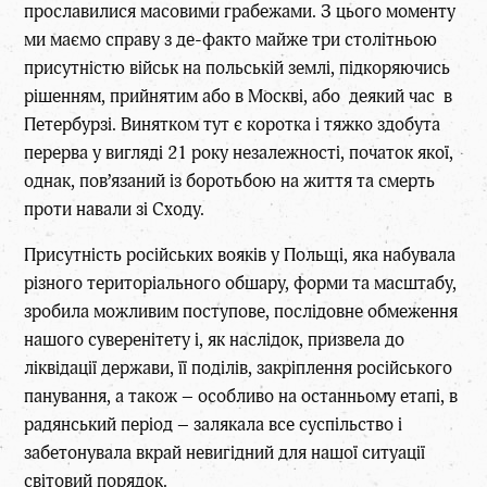
прославилися масовими грабежами. З цього моменту
ми маємо справу з де-факто майже три столітньою
присутністю військ на польській землі, підкоряючись
рішенням, прийнятим або в Москві, або деякий час в
Петербурзі. Винятком тут є коротка і тяжко здобута
перерва у вигляді 21 року незалежності, початок якої,
однак, пов’язаний із боротьбою на життя та смерть
проти навали зі Сходу.
Присутність російських вояків у Польщі, яка набувала
різного територіального обшару, форми та масштабу,
зробила можливим поступове, послідовне обмеження
нашого суверенітету і, як наслідок, призвела до
ліквідації держави, її поділів, закріплення російського
панування, а також – особливо на останньому етапі, в
радянський період – залякала все суспільство і
забетонувала вкрай невигідний для нашої ситуації
світовий порядок.