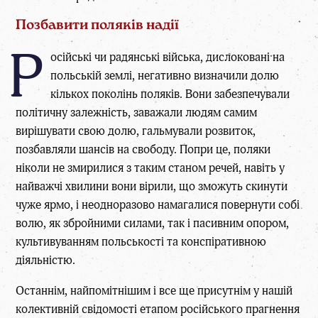
Позбавити поляків надії
Р
осійські чи радянські війська, дислоковані на
польській землі, негативно визначили долю
кількох поколінь поляків. Вони забезпечували
політичну залежність, заважали людям самим
вирішувати свою долю, гальмували розвиток,
позбавляли шансів на свободу. Попри це, поляки
ніколи не змирилися з таким станом речей, навіть у
найважчі хвилини вони вірили, що зможуть скинути
чуже ярмо, і неодноразово намагалися повернути собі
волю, як збройними силами, так і пасивним опором,
культивуванням польськості та конспіративною
діяльністю.
Останнім, найпомітнішим і все ще присутнім у нашій
колективній свідомості етапом російського прагнення