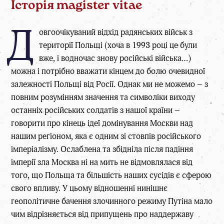
Історія magister vitae
Д
овгоочікуваний відхід радянських військ з
території Польщі (хоча в 1993 році це були
вже, і водночас знову російські війська…)
можна і потрібно вважати кінцем до болю очевидної
залежності Польщі від Росії. Однак ми не можемо – з
повним розумінням значення та символіки виходу
останніх російських солдатів з нашої країни –
говорити про кінець ідеї домінування Москви над
нашим регіоном, яка є одним зі стовпів російського
імперіалізму. Ослаблена та збідніла після падіння
імперії зла Москва ні на мить не відмовлялася від
того, що Польща та більшість наших сусідів є сферою
свого впливу. У цьому відношенні нинішнє
геополітичне бачення злочинного режиму Путіна мало
чим відрізняється від припущень про наддержаву