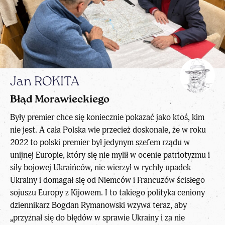
Jan ROKITA
Błąd Morawieckiego
Były premier chce się koniecznie pokazać jako ktoś, kim
nie jest. A cała Polska wie przecież doskonale, że w roku
2022 to polski premier był jedynym szefem rządu w
unijnej Europie, który się nie mylił w ocenie patriotyzmu i
siły bojowej Ukraińców, nie wierzył w rychły upadek
Ukrainy i domagał się od Niemców i Francuzów ścisłego
sojuszu Europy z Kijowem. I to takiego polityka ceniony
dziennikarz Bogdan Rymanowski wzywa teraz, aby
„przyznał się do błędów w sprawie Ukrainy i za nie