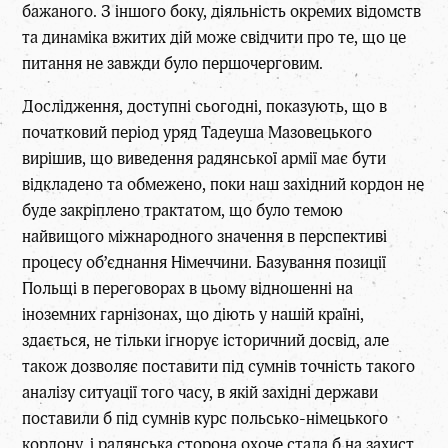
бажаного. З іншого боку, діяльність окремих відомств
та динаміка вжитих дій може свідчити про те, що це
питання не завжди було першочерговим.
Дослідження, доступні сьогодні, показують, що в
початковий період уряд Тадеуша Мазовецького
вирішив, що виведення радянської армії має бути
відкладено та обмежено, поки наш західний кордон не
буде закріплено трактатом, що було темою
найвищого міжнародного значення в перспективі
процесу об’єднання Німеччини. Базування позиції
Польщі в переговорах в цьому відношенні на
іноземних гарнізонах, що діють у нашій країні,
здається, не тільки ігнорує історичний досвід, але
також дозволяє поставити під сумнів точність такого
аналізу ситуації того часу, в якій західні держави
поставили б під сумнів курс польсько-німецького
кордону, і радянська сторона охоче стала б на захист