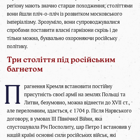
регіону мають значно старше походження; століттями
вони йшли пліч-о-пліч із розвитком московського
імперіалізму. Зрозуміло, вони супроводжувалися
спробами поставити власні гарнізони скрізь і де
тільки можна, буквально охороняючи російську
політику.
Три століття під російським
багнетом
П
рагнення Кремля встановити постійну
присутність своєї армії на землях Польщі та
Литви, безумовно, можна віднести до XVII ст.,
але переломним, здається, є 1704 р. Після Нарвського
договору, в умовах ІІІ Північної Війни, яка
спустошувала Річ Посполиту, цар Петро І встановив у
нашій країні основні сили російських військ, які