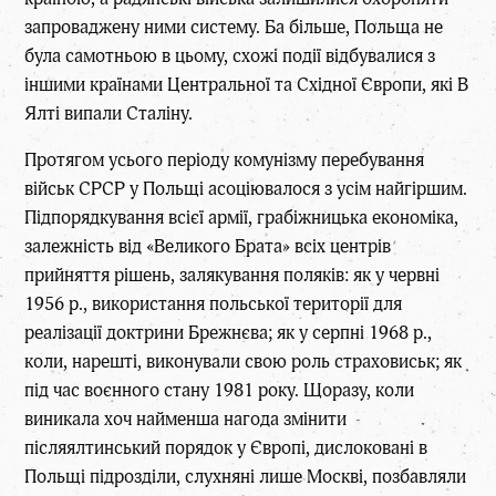
запроваджену ними систему. Ба більше, Польща не
була самотньою в цьому, схожі події відбувалися з
іншими країнами Центральної та Східної Європи, які В
Ялті випали Сталіну.
Протягом усього періоду комунізму перебування
військ СРСР у Польщі асоціювалося з усім найгіршим.
Підпорядкування всієї армії, грабіжницька економіка,
залежність від «Великого Брата» всіх центрів
прийняття рішень, залякування поляків: як у червні
1956 р., використання польської території для
реалізації доктрини Брежнєва; як у серпні 1968 р.,
коли, нарешті, виконували свою роль страховиськ; як
під час воєнного стану 1981 року. Щоразу, коли
виникала хоч найменша нагода змінити
післяялтинський порядок у Європі, дислоковані в
Польщі підрозділи, слухняні лише Москві, позбавляли