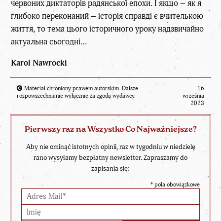
червоних диктаторів радянської епохи. І якщо – як я
глибоко переконаний – історія справді є вчителькою
життя, то тема цього історичного уроку надзвичайно
актуальна сьогодні…
Karol Nawrocki
Materiał chroniony prawem autorskim. Dalsze
16
rozpowszechnianie wyłącznie za zgodą wydawcy.
września
2023
Pierwszy raz na Wszystko Co Najważniejsze?
Aby nie ominąć istotnych opinii, raz w tygodniu w niedzielę
rano wysyłamy bezpłatny newsletter. Zapraszamy do
zapisania się:
*
pola obowiązkowe