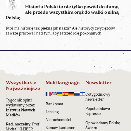
Historia Polski to nie tylko powód do dumy,
ale przede wszystkim oręż do walki o silną
Polskę
Któż ma historię tak piękną jak nasza? Ale historycy zwycięzców
zawsze pracowali nad tym, aby zatrzeć rolę pokonanych.
Wszystko Co
Multilanguage
Newsletter
Najważniejsze
Cotygodniowy
newsletter
Tygodnik opinii
Rankomat
wydawany przez
Popołudniowe
Instytut Nowych
Leasing
Espresso
Mediów
Nieruchomości
Opowiadamy Polskę
Red. naczelny:
Prof.
Zamów kontener
Światu
Michał KLEIBER